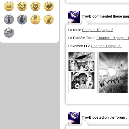
TroyB commented these pag
La route
Chapter: 10 page: 2
La Planète Takoo
Chapter: 19 page: 2
Pokemon LPA
Chapter: 1 page: 21
TroyB posted on the forum :