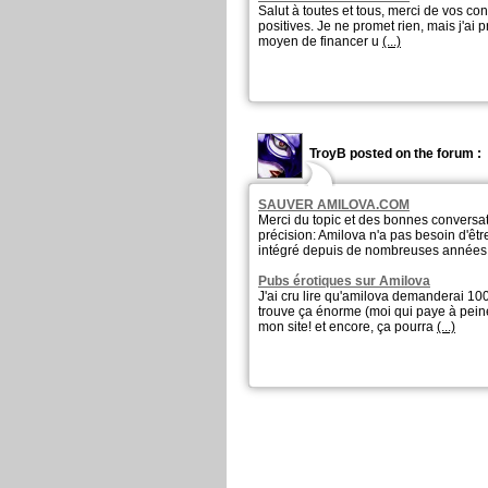
Salut à toutes et tous, merci de vos con
positives. Je ne promet rien, mais j'ai
moyen de financer u
(...)
TroyB posted on the forum :
SAUVER AMILOVA.COM
Merci du topic et des bonnes conversat
précision: Amilova n'a pas besoin d'êt
intégré depuis de nombreuses année
Pubs érotiques sur Amilova
J'ai cru lire qu'amilova demanderai 10
trouve ça énorme (moi qui paye à pein
mon site! et encore, ça pourra
(...)