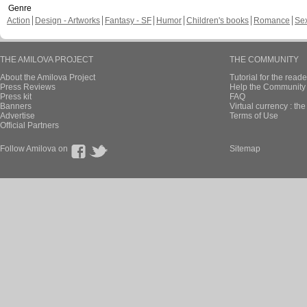
Genre
Action
Design - Artworks
Fantasy - SF
Humor
Children's books
Romance
Se
THE AMILOVA PROJECT
THE COMMUNITY
About the Amilova Project
Tutorial for the reade
Press Reviews
Help the Community 
Press kit
FAQ
Banners
Virtual currency : th
Advertise
Terms of Use
Official Partners
Follow Amilova on
Sitemap