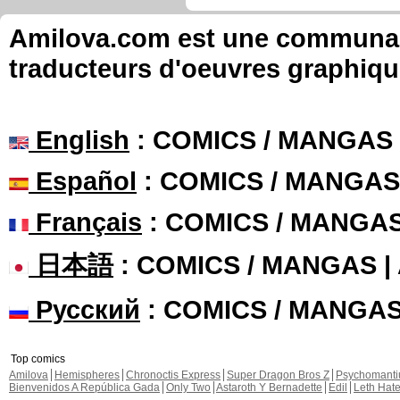
Amilova.com est une communauté
traducteurs d'oeuvres graphiqu
English
: COMICS / MANGAS
Español
: COMICS / MANGAS
Français
: COMICS / MANGA
日本語
: COMICS / MANGAS 
Русский
: COMICS / MANGA
Top comics
Amilova
Hemispheres
Chronoctis Express
Super Dragon Bros Z
Psychomant
Bienvenidos A República Gada
Only Two
Astaroth Y Bernadette
Edil
Leth Hat