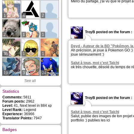
Merci du partage, j'ai vu que le projet a
1
4
2
TroyB posted on the forum :
2
1
1
Deyd - Auteur de la BD "Pokémon, la
Ah précision, je joue à Pokemon GO :) 
35
1
1
joue sérieusement :)
Salut à tous, moi c'est Taichi
ok très chouette, désolé du temps de r
19
3
24
See all
Statistics
Comments:
5811
TroyB posted on the forum :
Forum posts:
2962
Level:
41, Next level in 884 xp
Level Rank:
Legend
Salut à tous, moi c'est Taichi
Experience:
36966
Salut, publie des images de ton projet e
Translator Points:
7947
portfolio :) publies les ici
Badges