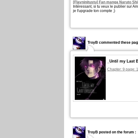
[Flavninjtustu] Fan manga Naruto Sh
Intéressant, si tu veux le publier sur 
je t'upgrade ton compte ;)
TroyB commented these pag
_Until my Last 
Chapter: 9 page: 
TroyB posted on the forum :