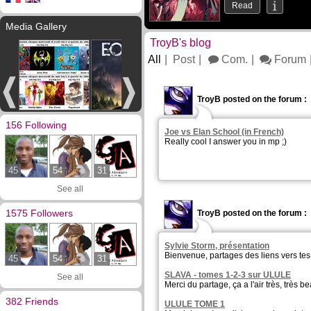
Read
Media Gallery
TroyB's blog
All
Post
Com.
Forum
TroyB posted on the forum :
156 Following
Joe vs Elan School (in French)
Really cool I answer you in mp ;)
45
54
31
See all
1575 Followers
TroyB posted on the forum :
Sylvie Storm, présentation
Bienvenue, partages des liens vers tes c
45
54
31
SLAVA - tomes 1-2-3 sur ULULE
See all
Merci du partage, ça a l'air très, très be
382 Friends
ULULE TOME 1