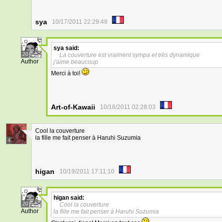
sya
10/17/2011 22:29:49
sya
said:
20
La couverture est vraiment sympa et très dynamique
Author
j'aime beaucoup
Merci à toi!
Art-of-Kawaii
10/18/2011 02:28:03
Cool la couverture
la fille me fait penser à Haruhi Suzumia
4
higan
10/19/2011 17:11:10
higan
said:
20
Cool la couverture
Author
la fille me fait penser à Haruhi Suzumia