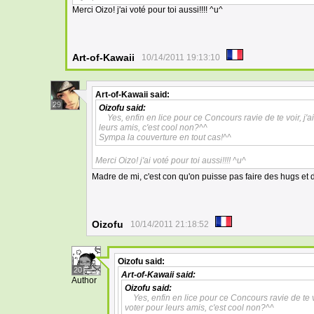
Merci Oizo! j'ai voté pour toi aussi!!!! ^u^
Art-of-Kawaii
10/14/2011 19:13:10
Art-of-Kawaii
said:
29
Oizofu
said:
Yes, enfin en lice pour ce Concours ravie de te voir, j'
leurs amis, c'est cool non?^^
Sympa la couverture en tout cas!^^
Merci Oizo! j'ai voté pour toi aussi!!!! ^u^
Madre de mi, c'est con qu'on puisse pas faire des hugs et d
Oizofu
10/14/2011 21:18:52
Oizofu
said:
20
Art-of-Kawaii
said:
Author
Oizofu
said:
Yes, enfin en lice pour ce Concours ravie de te v
voter pour leurs amis, c'est cool non?^^