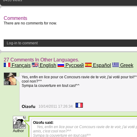
8433 views
Comments
There are no comments for now.
Log-in to comment
27 Comments In Other Languages.
Français
English
Русский
Español
Greek
Yes, enfin en lice pour ce Concours ravie de te voir, j'ai voté pour toi
cool non?^^
29
Sympa la couverture en tout cas!^^
Oizofu
10/14/2011 17:26:34
Oizofu
said:
20
Yes, enfin en lice pour ce Concours ravie de te voir, j'ai vot
Author
amis, c'est cool non?^^
Sympa la couverture en tout cas!^^