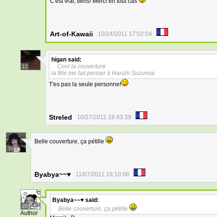
C'est vrai, tiens! Merci en tout cas
Art-of-Kawaii
10/24/2011 17:02:04
higan
said:
Cool la couverture
12
la fille me fait penser à Haruhi Suzumia
T'es pas la seule personne!
Streled
10/27/2011 18:43:39
Belle couverture, ça pétille
36
Byabya~~♥
11/07/2011 18:10:08
Byabya~~♥
said:
20
Belle couverture, ça pétille
Author