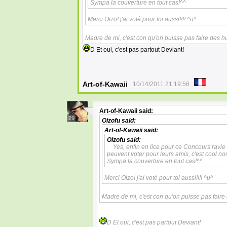
Sympa la couverture en tout cas!^^
Merci Oizo! j'ai voté pour toi aussi!!!! ^u^
Madre de mi, c'est con qu'on puisse pas faire des hu
D Et oui, c'est pas partout Deviant!
Art-of-Kawaii
10/14/2011 21:19:56
Art-of-Kawaii
said:
29
Oizofu
said:
Art-of-Kawaii
said:
Oizofu
said:
Yes, enfin en lice pour ce Concours ravie d
peuvent voter pour leurs amis, c'est cool n
Sympa la couverture en tout cas!^^
Merci Oizo! j'ai voté pour toi aussi!!!! ^u^
Madre de mi, c'est con qu'on puisse pas faire 
D Et oui, c'est pas partout Deviant!