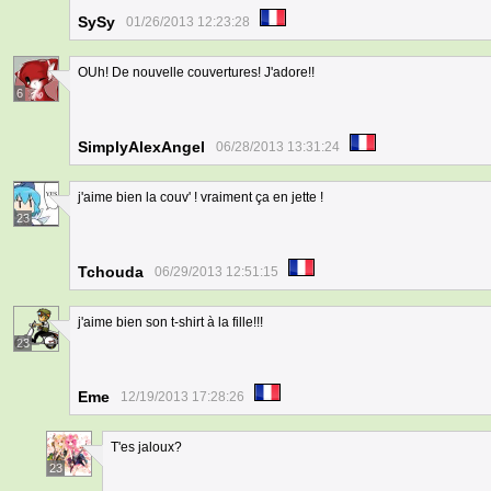
SySy
01/26/2013 12:23:28
OUh! De nouvelle couvertures! J'adore!!
6
SimplyAlexAngel
06/28/2013 13:31:24
j'aime bien la couv' ! vraiment ça en jette !
23
Tchouda
06/29/2013 12:51:15
j'aime bien son t-shirt à la fille!!!
23
Eme
12/19/2013 17:28:26
T'es jaloux?
23