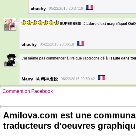
chachy
05/22/2015 20:37:19
SUPERBE!!!! J'adore c'est magnifique! OoO
23
chachy
05/22/2015 20:36:18
J'ai même pas commencer à lire que j'accroche déjà !
saute dans tou
7
Marry_IA 精神虐殺
06/22/2015 20:50:42
Comment on Facebook
Amilova.com est une communauté
traducteurs d'oeuvres graphiqu