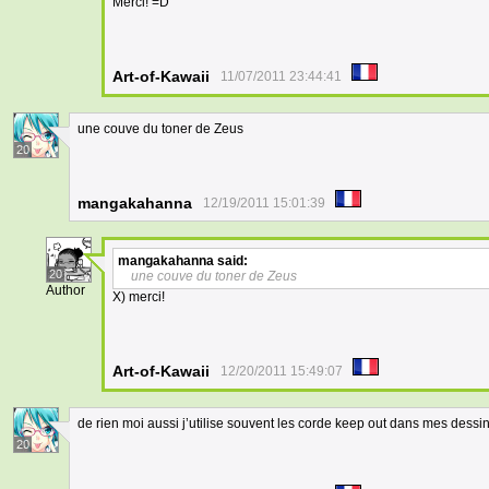
Merci! =D
Art-of-Kawaii
11/07/2011 23:44:41
une couve du toner de Zeus
20
mangakahanna
12/19/2011 15:01:39
mangakahanna
said:
20
une couve du toner de Zeus
Author
X) merci!
Art-of-Kawaii
12/20/2011 15:49:07
de rien moi aussi j’utilise souvent les corde keep out dans mes dessin
20