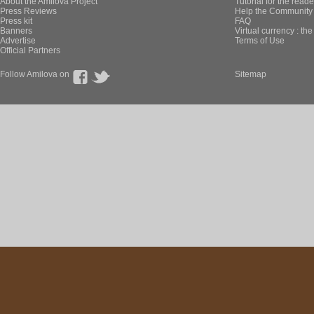
About the Amilova Project
Tutorial for the reade
Press Reviews
Help the Community 
Press kit
FAQ
Banners
Virtual currency : th
Advertise
Terms of Use
Official Partners
Follow Amilova on
Sitemap