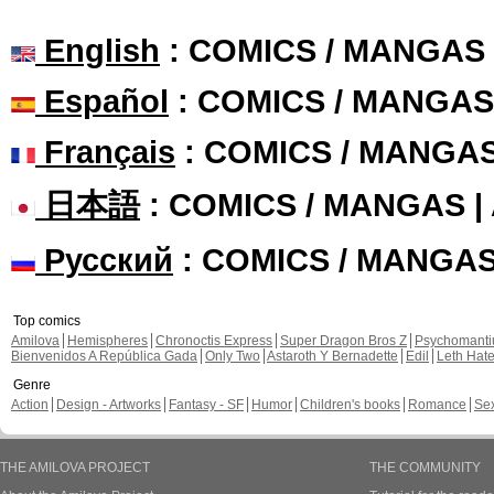
English
: COMICS / MANGAS
Español
: COMICS / MANGAS
Français
: COMICS / MANGA
日本語
: COMICS / MANGAS 
Русский
: COMICS / MANGA
Top comics
Amilova
Hemispheres
Chronoctis Express
Super Dragon Bros Z
Psychomant
Bienvenidos A República Gada
Only Two
Astaroth Y Bernadette
Edil
Leth Hat
Genre
Action
Design - Artworks
Fantasy - SF
Humor
Children's books
Romance
Se
THE AMILOVA PROJECT
THE COMMUNITY