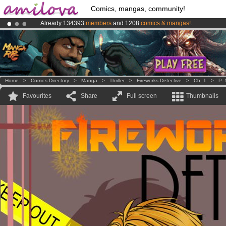
Comics, mangas, community!
Already 134393
members
and 1208
comics & mangas!
.
Amilova
Kickstarter is now LIVE
!.
Premium membership from
3.95 euros
per month !
Get membership
Home
>
Comics Directory
>
Manga
>
Thriller
>
Fireworks Detective
>
Ch. 1
>
P. 
Favourites
Share
Full screen
Thumbnails