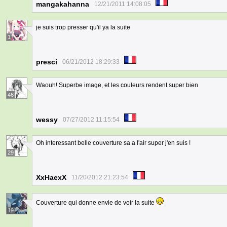
mangakahanna
12/21/2011 14:08:05
je suis trop presser qu'il ya la suite
1
presci
06/21/2012 18:29:33
Waouh! Superbe image, et les couleurs rendent super bien
46
wessy
07/27/2012 11:15:54
Oh interessant belle couverture sa a l'air super j'en suis !
29
XxHaexX
11/20/2012 21:23:54
Couverture qui donne envie de voir la suite
19