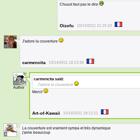
Chuuut faut pas le dire.
Oizofu
10/14/2011 21:25:23
J'adore la couverture
27
carmencita
10/14/2011 18:13:39
carmencita
said:
20
J'adore la couverture
Author
Merci!
Art-of-Kawaii
10/14/2011 19:13:21
La couverture est vraiment sympa et très dynamique
j'aime beaucoup
4