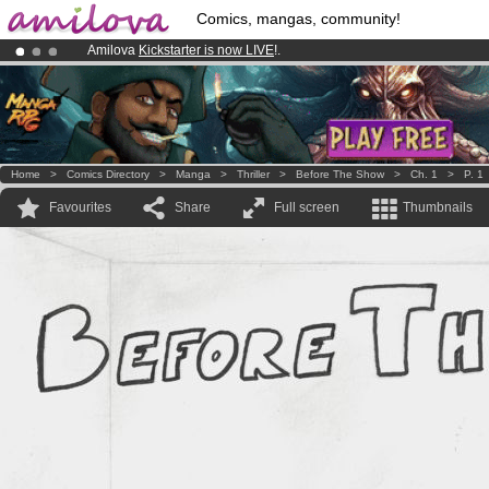
Comics, mangas, community!
Amilova
Kickstarter is now LIVE
!.
Already 100000
members
and 1000
comics & mangas!
.
Premium membership from
3.95 euros
per month !
Get membership
Home
>
Comics Directory
>
Manga
>
Thriller
>
Before The Show
>
Ch. 1
>
P. 1
Favourites
Share
Full screen
Thumbnails