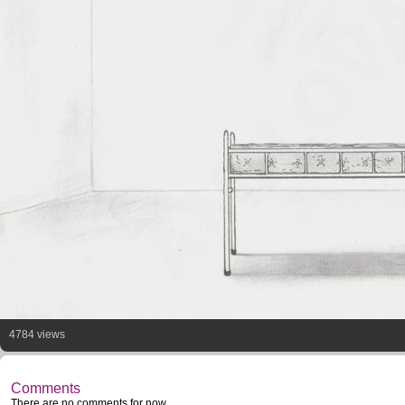
4784 views
Comments
There are no comments for now.