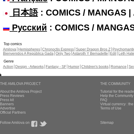
日本語
: COMICS / MANGAS 
Русский
: COMICS / MANGA
Top comics
Amilova
Hemispheres
Chronoctis Express
Super Dragon Bros Z
Psychomant
Bienvenidos A República Gada
Only Two
Astaroth Y Bernadette
Edil
Leth Hat
Genre
Action
Design - Artworks
Fantasy - SF
Humor
Children's books
Romance
Se
THE AMILOVA PROJECT
THE COMMUNITY
About the Amilova Project
Tutorial for the reade
Press Reviews
Help the Community 
Press kit
FAQ
Banners
Virtual currency : th
Advertise
Terms of Use
Official Partners
Follow Amilova on
Sitemap