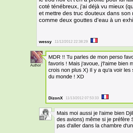
coté ténébreux, j'ai déjà vu mieux (q
et mettre des truc douteux dans son n
comme deux gouttes d'eau à un exhib
wessy
11/12/2012 22:38:29
MDR !! Tu parles de mon perso favor
35
favoris ! Mais j'avoue, j'l'aime bien 
Author
crois non plus X) Il y a qu'a voir le
du monde ! XD
DizonX
11/13/2012 07:53:33
Mais moi aussi je l'aime bien Dj
46
des avions) même si je préfère S
pas d'aller dans la chambre d'un