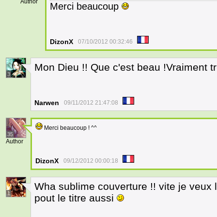
Author
Merci beaucoup
DizonX
07/10/2012 00:32:46
Mon Dieu !! Que c'est beau !Vraiment t
3
Narwen
09/11/2012 21:47:08
Merci beaucoup ! ^^
35
Author
DizonX
09/12/2012 00:00:18
Wha sublime couverture !! vite je veux li
1
pout le titre aussi