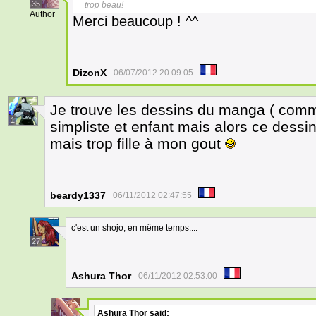
35
trop beau!
Author
Merci beaucoup ! ^^
DizonX
06/07/2012 20:09:05
Je trouve les dessins du manga ( comme 
1
simpliste et enfant mais alors ce dessin la
mais trop fille à mon gout
beardy1337
06/11/2012 02:47:55
c'est un shojo, en même temps....
27
Ashura Thor
06/11/2012 02:53:00
Ashura Thor
said: