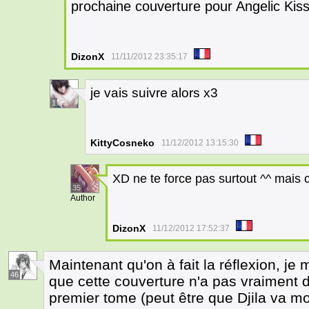
prochaine couverture pour Angelic Kiss 
DizonX
11/11/2012 23:35:17
je vais suivre alors x3
1
KittyCosneko
11/12/2012 13:15:30
XD ne te force pas surtout ^^ mais c'
35
Author
DizonX
11/12/2012 17:52:37
Maintenant qu'on à fait la réflexion, je
46
que cette couverture n'a pas vraiment d
premier tome (peut être que Djila va m