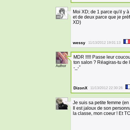
Moi XD; de 1 parce qu'il y 
et de deux parce que je préf
46
XD)
wessy
11/13/2012 19:01:13
MDR !!!!! Passe leur couco
35
ton salon ? Réagiras-tu de
Author
-_-"
DizonX
11/13/2012 22:30:26
Je suis sa petite femme (
1
Il est jaloux de son person
la classe, mon coeur ! Et TO