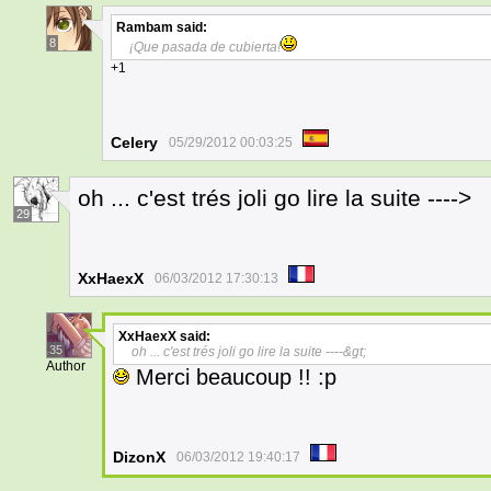
Rambam
said:
8
¡Que pasada de cubierta!
+1
Celery
05/29/2012 00:03:25
oh ... c'est trés joli go lire la suite ---->
29
XxHaexX
06/03/2012 17:30:13
XxHaexX
said:
35
oh ... c'est trés joli go lire la suite ----&gt;
Author
Merci beaucoup !! :p
DizonX
06/03/2012 19:40:17