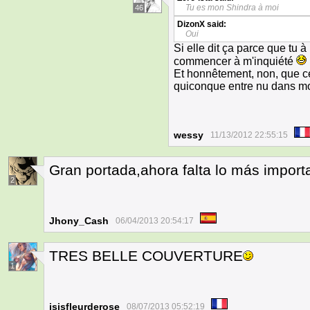
Tu es mon Shindra à moi
46
DizonX
said:
Oui
Si elle dit ça parce que tu 
commencer à m'inquiété
Et honnêtement, non, que ce 
quiconque entre nu dans mo
wessy
11/13/2012 22:55:15
Gran portada,ahora falta lo más importa
2
Jhony_Cash
06/04/2013 20:54:17
TRES BELLE COUVERTURE
1
isisfleurderose
08/07/2013 05:52:19