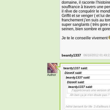
domaine, il raconte l'histoi
souffrance à travers une per
il rêve de conquérir le mond
Griffit et se venger ( et lu
franchement j'en suis au to
super sanglants ( très gore 
seinen, bien sombre et gore
Je te le conseille vivement
beardy1337
06/16/2012 01:49:2
beardy1337
said:
35
DizonX
said:
Author
beardy1337
said:
DizonX
said:
beardy1337
said:
J’apprécierais une version s
Ah ben ça je n'en doute pas ! 
héhé berserk for life :3 d'ailleurs 