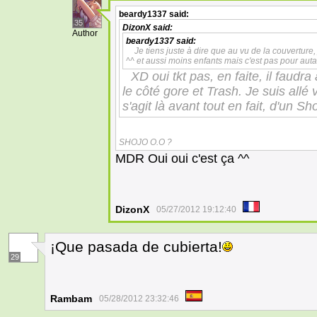
beardy1337
said:
35
DizonX
said:
Author
beardy1337
said:
Je tiens juste à dire que au vu de la couverture
^^ et aussi moins enfants mais c'est pas pour autan
XD oui tkt pas, en faite, il faudr
le côté gore et Trash. Je suis allé
s'agit là avant tout en fait, d'un S
SHOJO O.O ?
MDR Oui oui c'est ça ^^
DizonX
05/27/2012 19:12:40
¡Que pasada de cubierta!
29
Rambam
05/28/2012 23:32:46