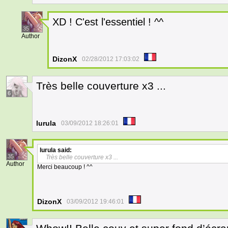
XD ! C'est l'essentiel ! ^^
35
Author
DizonX
02/28/2012 17:03:02
Très belle couverture x3 ...
6
lurula
03/09/2012 18:26:01
lurula
said:
35
Très belle couverture x3 ...
Author
Merci beaucoup ! ^^
DizonX
03/09/2012 19:46:01