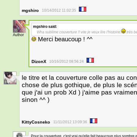
mgshiro
10/14/2012 11:02:35
mgshiro
said:
35
Wha sublime couverture !! vite je veux lire l'histoire
très be
Author
Merci beaucoup ! ^^
DizonX
10/16/2012 08:56:24
le titre et la couverture colle pas au c
1
chose de plus gothique, de plus le scéna
que j'ai un prob Xd ) j'aime pas vraime
sinon ^^ )
KittyCosneko
11/11/2012 13:09:36
Pour la couverture, c'est vrai qu'elle fait beaucoup plus sombre et