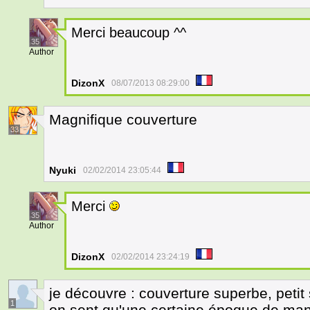
Merci beaucoup ^^
35
Author
DizonX
08/07/2013 08:29:00
Magnifique couverture
33
Nyuki
02/02/2014 23:05:44
Merci
35
Author
DizonX
02/02/2014 23:24:19
je découvre : couverture superbe, petit
1
on sent qu'une certaine époque de mang