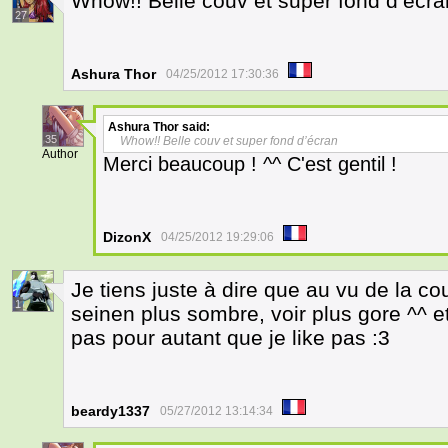
Whow!! Belle couv et super fond d’écra
27
Ashura Thor
04/25/2012 17:30:36
Ashura Thor
said:
35
Whow!! Belle couv et super fond d’écran
Author
Merci beaucoup ! ^^ C'est gentil !
DizonX
04/25/2012 19:29:06
Je tiens juste à dire que au vu de la co
1
seinen plus sombre, voir plus gore ^^ e
pas pour autant que je like pas :3
beardy1337
05/27/2012 13:14:34