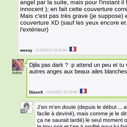
angel par la suite, mais pour l'instant il
innocent ); en fait cette couverture cor
Mais c'est pas très grave (je suppose) e
couverture XD (sauf les yeux encore et 
l'extérieur)
wessy
11/12/2012 19:22:50
Djila pas dark ? :p attend un peu et tu 
35
autres anges aux beaux ailes blanches 
Author
DizonX
11/12/2012 22:28:00
J'en m'en doute (depuis le début ... a
46
facile à deviné), mais comme je le dit,
ça ne saurait tardé) le seul moment 
le trou noir et t'en à profité pour lui 