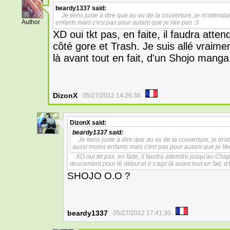
beardy1337
said:
35
Je tiens juste à dire que au vu de la couverture, je m'attend
Author
enfants mais c'est pas pour autant que je like pas :3
XD oui tkt pas, en faite, il faudra atte
côté gore et Trash. Je suis allé vraime
là avant tout en fait, d'un Shojo manga
DizonX
05/27/2012 14:26:36
DizonX
said:
1
beardy1337
said:
Je tiens juste à dire que au vu de la couverture, je m'a
aussi moins enfants mais c'est pas pour autant que je lik
XD oui tkt pas, en faite, il faudra attendre jusqu'au Chap
doucement pour lé début et il s'agit là avant tout en fait,
SHOJO O.O ?
beardy1337
05/27/2012 17:41:30