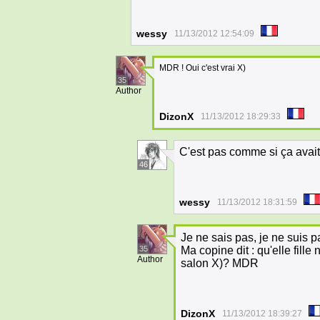
wessy
11/13/2012 12:54:09
MDR ! Oui c'est vrai X)
35
Author
DizonX
11/13/2012 18:29:33
C'est pas comme si ça avai
46
wessy
11/13/2012 18:31:59
Je ne sais pas, je ne suis pa
35
Ma copine dit : qu'elle fille
Author
salon X)? MDR
DizonX
11/13/2012 18:39:27