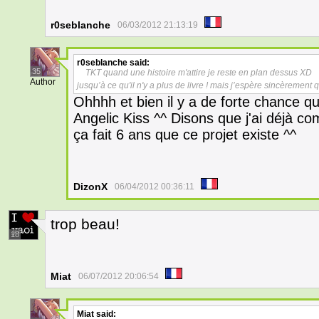
r0seblanche
06/03/2012 21:13:19
r0seblanche
said:
35
TKT quand une histoire m'attire je reste en plan dessus XD
Author
jusqu’à ce qu'il n'y a plus de livre ! mais j’espère sincèrement
Ohhhh et bien il y a de forte chance qu
Angelic Kiss ^^ Disons que j'ai déjà c
ça fait 6 ans que ce projet existe ^^
DizonX
06/04/2012 00:36:11
trop beau!
18
Miat
06/07/2012 20:06:54
Miat
said: