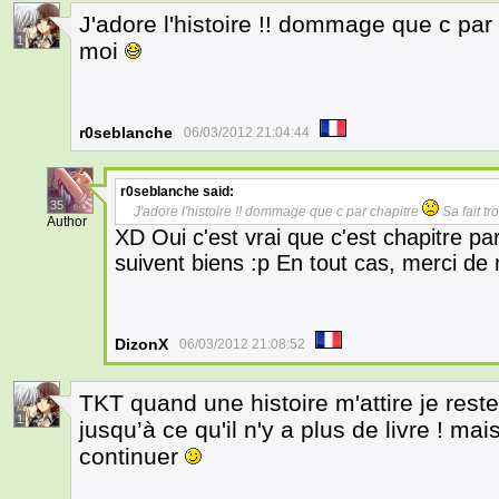
J'adore l'histoire !! dommage que c par
1
moi
r0seblanche
06/03/2012 21:04:44
r0seblanche
said:
35
J'adore l'histoire !! dommage que c par chapitre
Sa fait t
Author
XD Oui c'est vrai que c'est chapitre par
suivent biens :p En tout cas, merci de
DizonX
06/03/2012 21:08:52
TKT quand une histoire m'attire je res
1
jusqu’à ce qu'il n'y a plus de livre ! m
continuer