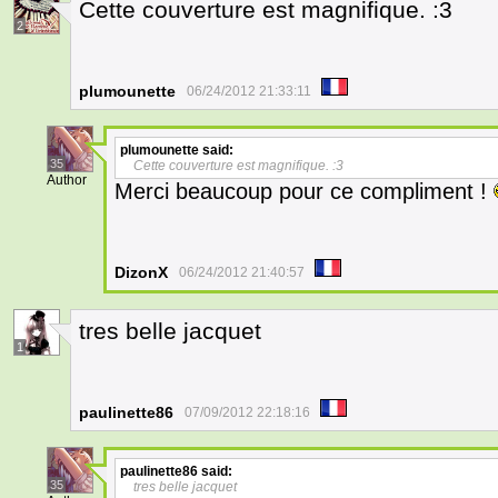
Cette couverture est magnifique. :3
2
plumounette
06/24/2012 21:33:11
plumounette
said:
35
Cette couverture est magnifique. :3
Author
Merci beaucoup pour ce compliment !
DizonX
06/24/2012 21:40:57
tres belle jacquet
1
paulinette86
07/09/2012 22:18:16
paulinette86
said:
35
tres belle jacquet