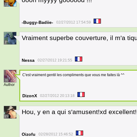
21
-Buggy-Badiie-
02/27/2012 17:54:59
Vraiment superbe couverture, il m'a tiqu
7
Nessa
02/27/2012 19:21:55
C'est vraiment gentil les compliments que vous me faites là ^^
35
Author
DizonX
02/27/2012 20:13:18
Hou, y en a qui s'amusent!xd excellent!
29
Oizofu
02/28/2012 15:46:52