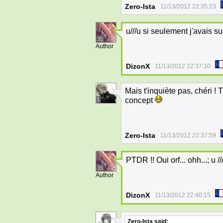
Zero-Ista
11/13/2012 22:35:23
u///u si seulement j'avais s
35
Author
DizonX
11/13/2012 22:37:10
Mais t'inquiète pas, chéri 
concept
1
Zero-Ista
11/13/2012 22:37:59
PTDR !! Oui orf... ohh...; u ///
35
Author
DizonX
11/13/2012 22:40:15
Zero-Ista
said: