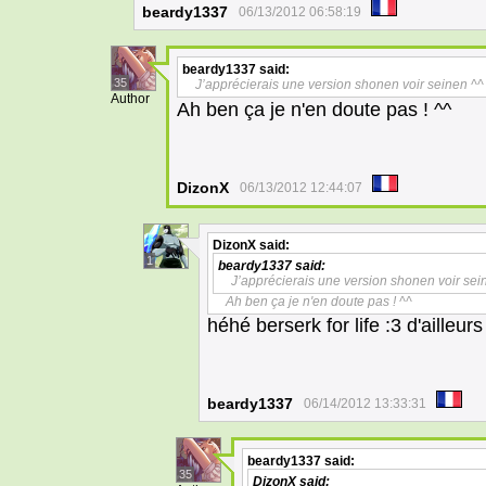
beardy1337
06/13/2012 06:58:19
beardy1337
said:
35
J’apprécierais une version shonen voir seinen ^^
Author
Ah ben ça je n'en doute pas ! ^^
DizonX
06/13/2012 12:44:07
DizonX
said:
1
beardy1337
said:
J’apprécierais une version shonen voir sei
Ah ben ça je n'en doute pas ! ^^
héhé berserk for life :3 d'ailleurs
beardy1337
06/14/2012 13:33:31
beardy1337
said:
35
DizonX
said: