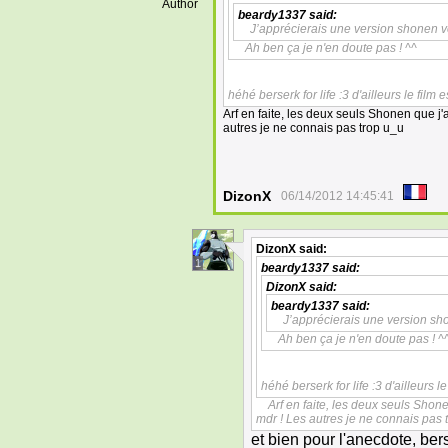
Author
beardy1337
said:
J’apprécierais une version shonen v
Ah ben ça je n'en doute pas ! ^^
héhé berserk for life :3 d'ailleurs le film 
Arf en faite, les deux seuls Shonen que j'
autres je ne connais pas trop u_u
DizonX
06/14/2012 14:45:41
DizonX
said:
1
beardy1337
said:
DizonX
said:
beardy1337
said:
J’apprécierais une version sh
Ah ben ça je n'en doute pas ! ^
héhé berserk for life :3 d'ailleurs l
Arf en faite, les deux seuls Shon
mdr ! Les autres je ne connais pas 
et bien pour l'anecdote, ber