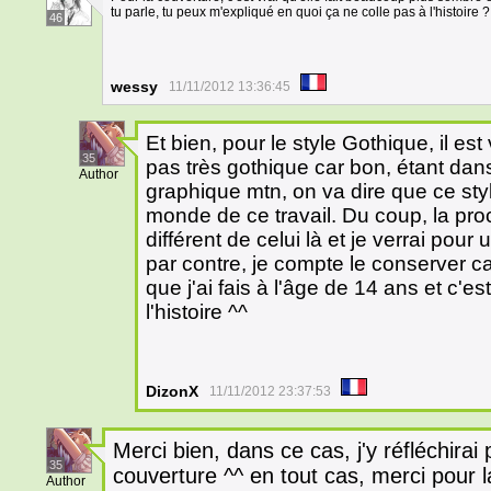
tu parle, tu peux m'expliqué en quoi ça ne colle pas à l'histoire ?
46
wessy
11/11/2012 13:36:45
Et bien, pour le style Gothique, il est
35
pas très gothique car bon, étant da
Author
graphique mtn, on va dire que ce sty
monde de ce travail. Du coup, la pr
différent de celui là et je verrai pour 
par contre, je compte le conserver ca
que j'ai fais à l'âge de 14 ans et c'es
l'histoire ^^
DizonX
11/11/2012 23:37:53
Merci bien, dans ce cas, j'y réfléchirai
35
couverture ^^ en tout cas, merci pour la
Author