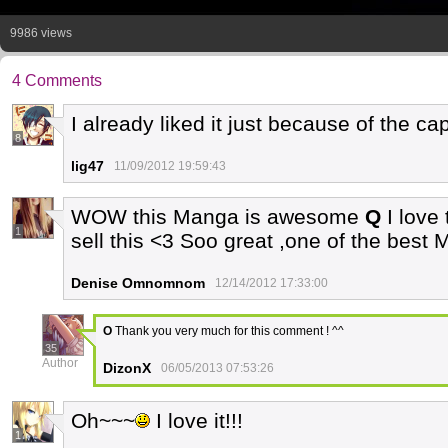
9986 views
4 Comments
I already liked it just because of the ca
8
lig47
11/09/2012 19:59:43
WOW this Manga is awesome
Q
I love 
1
sell this <3 Soo great ,one of the best
Denise Omnomnom
12/14/2012 17:33:00
O
Thank you very much for this comment ! ^^
35
Author
DizonX
06/05/2013 07:53:26
Oh~~~
I love it!!!
1