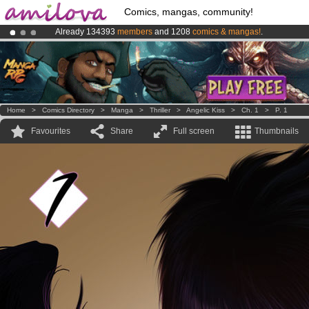
Comics, mangas, community!
Already 134393
members
and 1208
comics & mangas!
.
Premium membership from
3.95 euros
per month !
Get membership
Amilova
Kickstarter is now LIVE
!.
Home
>
Comics Directory
>
Manga
>
Thriller
>
Angelic Kiss
>
Ch. 1
>
P. 1
Favourites
Share
Full screen
Thumbnails