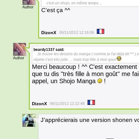
35
c'est un shojo, en même temps....
Author
C'est ça ^^
DizonX
06/11/2012 12:16:06
beardy1337
said:
35
Je trouve les dessins du manga ( comme je l'ai déjà dit ^^ ) u
Author
répète c'est très jolie .... mais trop fille à mon gout
Merci beaucoup ! ^^ C'est exactement ce
que tu dis "très fille à mon goût" me fai
appel, un Shojo Manga
!
DizonX
06/11/2012 12:22:48
J’apprécierais une version shonen vo
1