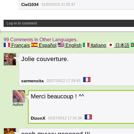
Ciel1034
01/02/2015 21:55:47
Log-in to comment
99 Comments In Other Languages.
Français
Español
English
Italiano
日本語
Jolie couverture.
27
carmencita
02/27/2012 17:28:43
Merci beaucoup ! ^^
35
Author
DizonX
02/27/2012 17:31:38
oooh myyyy goooood !!!