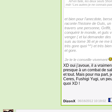
Arf en faite, les deux seuls Sho
mdr ! Les autres je ne connais pa
et bien pour l'anecdote, bers
raconte l'histoire de Guts, u
travers une personne, Griffit,
conquérir le monde, et guts va
venger ( et lui demander des
suis au tome 36 et je ne me 
très gore quoi ^^) et très bi
et gore.
Je te le conseille vivement
XD oui j'avoue, il a vraimen
presque à un combat de sab
et tout. Mais pour ma part, 
Ceres, Fushigi Yugi, un pe
quoi XD !
DizonX
06/16/2012 10:19:02