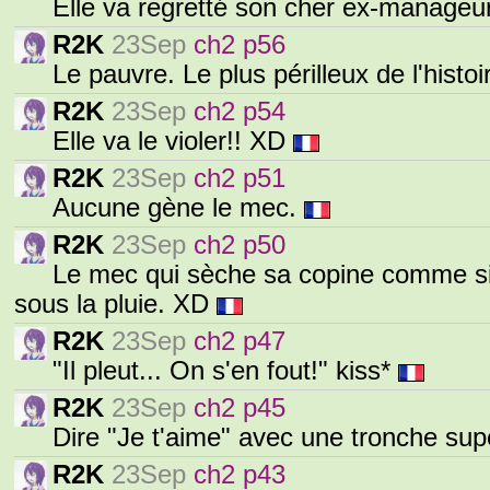
Elle va regretté son cher ex-manage
R2K
23Sep
ch2 p56
Le pauvre. Le plus périlleux de l'his
R2K
23Sep
ch2 p54
Elle va le violer!! XD
R2K
23Sep
ch2 p51
Aucune gène le mec.
R2K
23Sep
ch2 p50
Le mec qui sèche sa copine comme si c'
sous la pluie. XD
R2K
23Sep
ch2 p47
"Il pleut... On s'en fout!" kiss*
R2K
23Sep
ch2 p45
Dire "Je t'aime" avec une tronche su
R2K
23Sep
ch2 p43