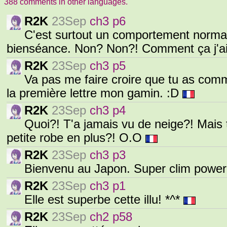
388 comments in other languages.
R2K
23Sep
ch3 p6
C'est surtout un comportement normal
bienséance. Non? Non?! Comment ça j'ai
R2K
23Sep
ch3 p5
Va pas me faire croire que tu as com
la première lettre mon gamin. :D
R2K
23Sep
ch3 p4
Quoi?! T'a jamais vu de neige?! Mais 
petite robe en plus?! O.O
R2K
23Sep
ch3 p3
Bienvenu au Japon. Super clim power
R2K
23Sep
ch3 p1
Elle est superbe cette illu! *^*
R2K
23Sep
ch2 p58