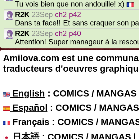
Tu vois bien que non andouille! x)
R2K
23Sep
ch2 p42
Dans ta face!! Et sans craquer son pa
R2K
23Sep
ch2 p40
Attention! Super manageur à la resc
Amilova.com est une communauté
traducteurs d'oeuvres graphiqu
English
: COMICS / MANGAS
Español
: COMICS / MANGAS
Français
: COMICS / MANGA
日本語
: COMICS / MANGAS 