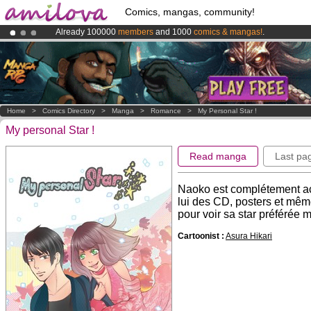
Comics, mangas, community!
Already 100000
members
and 1000
comics & mangas!
.
Premium membership from
3.95 euros
per month !
Get membership
Amilova
Kickstarter is now LIVE
!.
Home
>
Comics Directory
>
Manga
>
Romance
>
My Personal Star !
My personal Star !
Read manga
Last pa
Naoko est complétement acc
lui des CD, posters et même
pour voir sa star préférée m
Cartoonist :
Asura Hikari