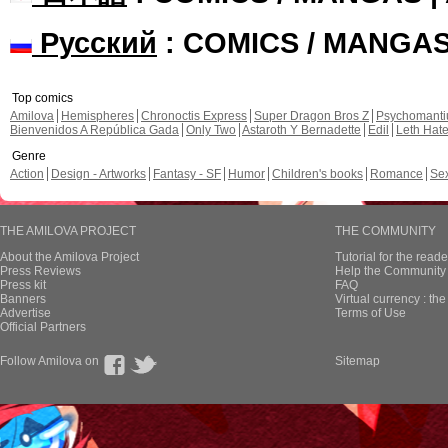
Русский
: COMICS / MANGA
Top comics
Amilova
Hemispheres
Chronoctis Express
Super Dragon Bros Z
Psychomant
Bienvenidos A República Gada
Only Two
Astaroth Y Bernadette
Edil
Leth Hat
Genre
Action
Design - Artworks
Fantasy - SF
Humor
Children's books
Romance
Se
THE AMILOVA PROJECT
THE COMMUNITY
About the Amilova Project
Tutorial for the reade
Press Reviews
Help the Community 
Press kit
FAQ
Banners
Virtual currency : th
Advertise
Terms of Use
Official Partners
Follow Amilova on
Sitemap