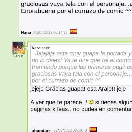
graciosas vaya tela con el personaje..
Enorabuena por el currazo de comic ^^
Nana
03/07/2012 00:14:36
Nana
said:
34
Jajajaja esta muy guapa la portada y
Author
no lo dejes! Ya te dire que tal el co
tremendo porque las primeras paginas
graciosas vaya tela con el personaje.
por el currazo de comic ^^
jejeje Grácias guapa! esa Arale!! jeje
A ver que te parece..!
si tienes algu
páginas k leas.. no dudes en comentar
johandark
03/07/2012 00:50:40