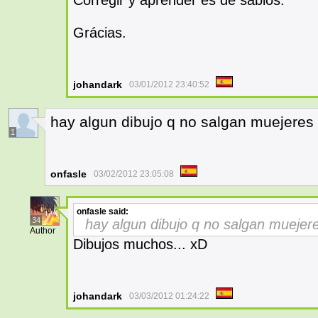
Corregir y aprender es de sabios.
Grácias.
johandark
03/01/2012 23:40:52
hay algun dibujo q no salgan muejeres
1
onfasle
03/02/2012 23:05:08
onfasle
said:
34
hay algun dibujo q no salgan muejer
Author
Dibujos muchos... xD
johandark
03/03/2012 01:24:22