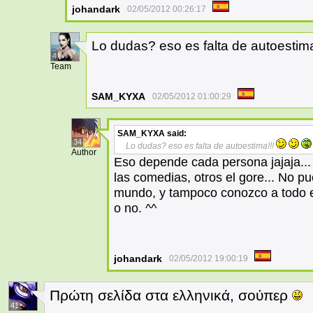
johandark
02/05/2012 00:26:17
Lo dudas? eso es falta de autoestima
4
Team
SAM_KYXA
02/05/2012 01:00:29
SAM_KYXA
said:
34
Lo dudas? eso es falta de autoestima!!!
Author
Eso depende cada persona jajaja...
las comedias, otros el gore... No p
mundo, y tampoco conozco a todo el
o no. ^^
johandark
02/05/2012 19:00:19
Πρώτη σελίδα στα ελληνικά, σούπερ
41