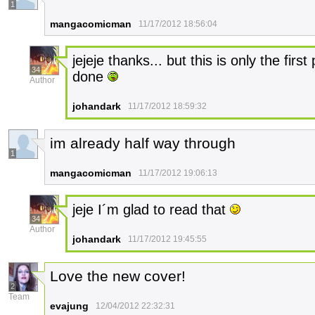
1
mangacomicman
11/17/2012 18:56:04
jejeje thanks... but this is only the firs
34
done
Author
johandark
11/17/2012 18:59:32
im already half way through
1
mangacomicman
11/17/2012 19:06:13
jeje I´m glad to read that
34
Author
johandark
11/17/2012 19:45:55
Love the new cover!
2
Team
evajung
12/04/2012 22:32:31