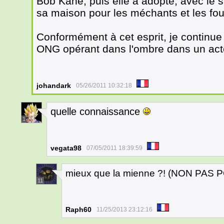
Bob Kane, puis elle a adopté, avec le s
sa maison pour les méchants et les fo
Conformément à cet esprit, je continu
ONG opérant dans l'ombre dans un acte
johandark
05/26/2011 10:32:18
quelle connaissance
1
vegata98
07/05/2011 18:39:59
mieux que la mienne ?! (NON PAS
11
Raph60
11/25/2013 23:12:16