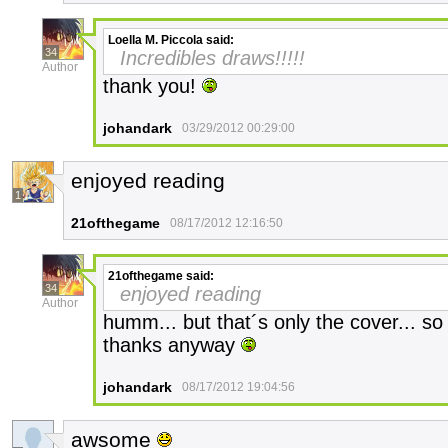
Loella M. Piccola
said:
34
Incredibles draws!!!!!
Author
thank you!
johandark
03/29/2012 00:29:00
enjoyed reading
1
21ofthegame
08/17/2012 12:16:50
21ofthegame
said:
34
enjoyed reading
Author
humm... but that´s only the cover... so 
thanks anyway
johandark
08/17/2012 19:04:56
awsome