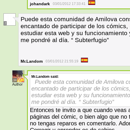
johandark
03/01/2012 17:33:41
Puede esta comunidad de Amilova cons
2
encantado de participar de los cómics,
estudiar esta web y su funcionamiento
me pondré al día. “ Subterfugio”
Mr.Landom
03/01/2012 21:55:19
Mr.Landom
said:
34
Puede esta comunidad de Amilova c
Author
encantado de participar de los cómics
estudiar esta web y su funcionamient
me pondré al día. “ Subterfugio”
Entonces te invito a que cuando veas a
páginas del cómic, o bien algo que no 
no tengas reparos en comentarlo. Adoro