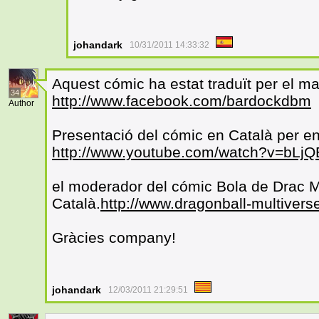
johandark
10/31/2011 14:33:32
Aquest cómic ha estat traduït per el ma
34
http://www.facebook.com/bardockdbm
Author
Presentació del cómic en Català per en
http://www.youtube.com/watch?v=bL
el moderador del cómic Bola de Drac M
Català.
http://www.dragonball-multiver
Gràcies company!
johandark
12/03/2011 21:29:51