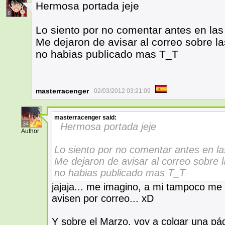
Hermosa portada jeje
6
Lo siento por no comentar antes en las u
Me dejaron de avisar al correo sobre l
no habias publicado mas T_T
masterracenger
02/03/2012 03:21:09
masterracenger
said:
34
Hermosa portada jeje
Author
Lo siento por no comentar antes en las 
Me dejaron de avisar al correo sobre 
no habias publicado mas T_T
jajaja... me imagino, a mi tampoco m
avisen por correo... xD
Y sobre el Marzo, voy a colgar una pág