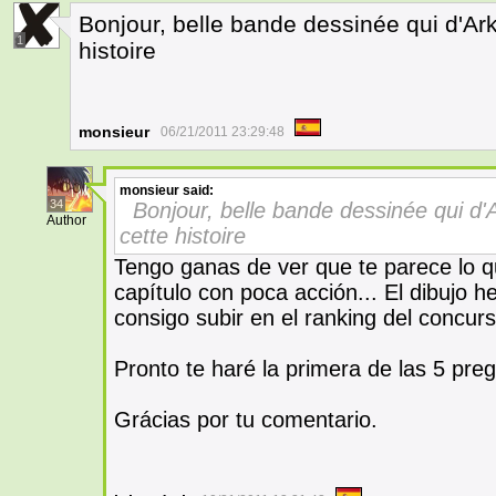
Bonjour, belle bande dessinée qui d'A
1
histoire
monsieur
06/21/2011 23:29:48
monsieur
said:
34
Bonjour, belle bande dessinée qui d
Author
cette histoire
Tengo ganas de ver que te parece lo q
capítulo con poca acción... El dibujo he
consigo subir en el ranking del concurs
Pronto te haré la primera de las 5 pre
Grácias por tu comentario.