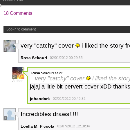
18 Comments
Log-in to comment
very "catchy" cover
i liked the story f
2
Rosa Sekouri
02/01/2012 00:29:35
Rosa Sekouri
said:
34
very "catchy" cover
i liked the sto
Author
jajaj a litle bit pervert cover xDD thank
johandark
02/01/2012 00:45:32
Incredibles draws!!!!!
1
Loella M. Piccola
02/07/2012 12:18:34