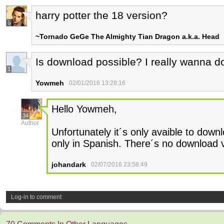
harry potter the 18 version?
5
~Tornado GeGe The Almighty Tian Dragon a.k.a. Head
Is download possible? I really wanna d
1
Yowmeh
02/01/2016 13:28:16
Hello Yowmeh,
34
Author
Unfortunately it´s only avaible to dow
only in Spanish. There´s no download v
johandark
02/07/2016 23:58:49
Log-in to comment