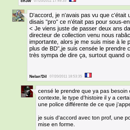
ch3w
07/20/2011 17:49:35
D'accord, je n'avais pas vu que c'était
2
disais "pro" ce n'était pas pour sous-e
< Je viens juste de passer deux ans d
directeur de collection venu nous rabâc
importante, alors je me suis mise à le 
plus de BD",je suis censée le prendre
très sympa de dire ça, surtout quand o
Nelan'Dil
07/20/2011 18:53:35
censé le prendre que ya pas besoin q
28
contexte, le type d'histoire il y a cert
une police différente de ce que j’appe
je suis d'accord avec ton prof, une po
mise en forme.