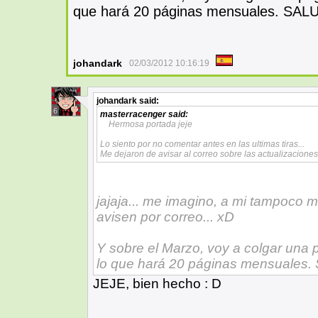
que hará 20 páginas mensuales. SAL
johandark
02/03/2012 10:16:19
johandark
said:
6
masterracenger
said:
Hermosa portada jeje
Lo siento por no comentar antes en las ultimas tiras...
Me dejaron de avisar al correo sobre las actualizacion
jajaja... me imagino, a mi tampoco
avisen por correo... xD
Y sobre el Marzo, voy a colgar una p
lo que hará 20 páginas mensuales.
JEJE, bien hecho : D