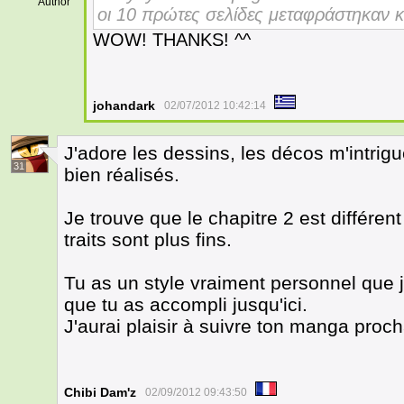
Author
οι 10 πρώτες σελίδες μεταφράστηκαν κ
WOW! THANKS! ^^
johandark
02/07/2012 10:42:14
J'adore les dessins, les décos m'intrigu
31
bien réalisés.
Je trouve que le chapitre 2 est différen
traits sont plus fins.
Tu as un style vraiment personnel que 
que tu as accompli jusqu'ici.
J'aurai plaisir à suivre ton manga pro
Chibi Dam'z
02/09/2012 09:43:50