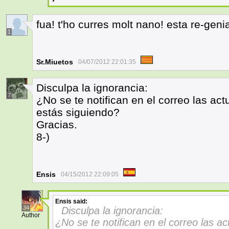
fua! t'ho curres molt nano! esta re-genia
1
Sr.Miuetos
04/07/2012 22:01:35
Disculpa la ignorancia:
7
¿No se te notifican en el correo las ac
estás siguiendo?
Gracias.
8-)
Ensis
04/15/2012 22:09:05
Ensis
said:
34
Disculpa la ignorancia:
Author
¿No se te notifican en el correo las a