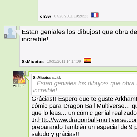
ch3w
07/20/2011 19:20:23
Estan geniales los dibujos! que obra de
1
increible!
Sr.Miuetos
10/31/2011 14:14:09
Sr.Miuetos
said:
34
Estan geniales los dibujos! que obra
Author
increible!
Grácias!! Espero que te guste Arkham
cómic para Dragon Ball Multiverse... q
que lo leas... un cómic genial realizad
Jr.
http://www.dragonball-multiverse.c
preparando también un especial de 9 
saludo y grácias!!