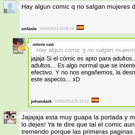
Hay algun comic q no salgan mujeres 
1
onfasle
03/02/2012 23:06:14
onfasle
said:
34
Hay algun comic q no salgan mujere
Author
jajaja Si el cómic es apto para adulto
adultos... Es algo normal que se inten
efectivo. Y no nos engañemos, la des
este aspecto... xD
johandark
03/03/2012 01:24:12
Jajajaja esta muy guapa la portada y me
1
lo dejes! Ya te dire que tal el comic 
tremendo porque las primeras paginas 