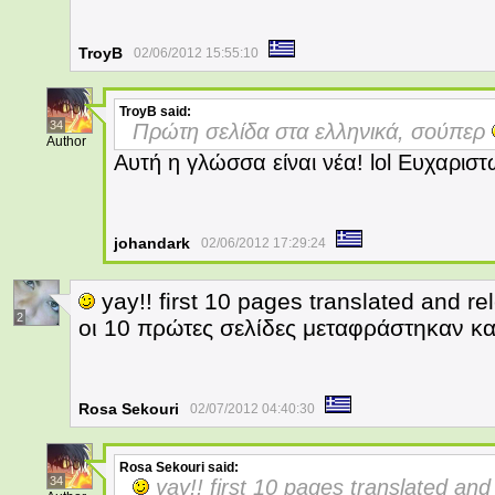
TroyB
02/06/2012 15:55:10
TroyB
said:
34
Πρώτη σελίδα στα ελληνικά, σούπερ
Author
Αυτή η γλώσσα είναι νέα! lol Ευχαρισ
johandark
02/06/2012 17:29:24
yay!! first 10 pages translated and re
2
οι 10 πρώτες σελίδες μεταφράστηκαν κα
Rosa Sekouri
02/07/2012 04:40:30
Rosa Sekouri
said:
34
yay!! first 10 pages translated and