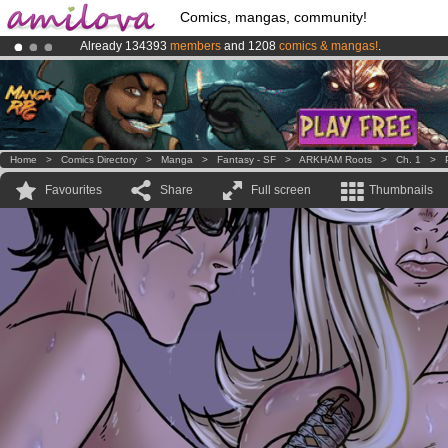
Comics, mangas, community!
Already 134393
members
and 1208
comics & mangas!
.
Amilova
Kickstarter is now LIVE
!.
Premium membership from
3.95 euros
per month !
Get membership
Home
>
Comics Directory
>
Manga
>
Fantasy - SF
>
ARKHAM Roots
>
Ch. 1
>
Favourites
Share
Full screen
Thumbnails