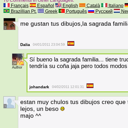
70 Comments In Other Languages.
Français
Español
English
Català
Italiano
Brazillian Pt.
Greek
Português
Русский
Ned
me gustan tus dibujos,la sagrada fami
1
Dalia
04/01/2011 23:04:59
Sí bueno la sagrada familia... tiene tru
34
tendría su coña jaja pero todos modos
Author
johandark
04/02/2011 12:01:31
estan muy chulos tus dibujos creo que t
1
lejos, un beso
majo ^^