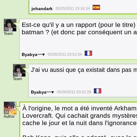
johandark
05/25/2011 23:16:34
Est-ce qu'il y a un rapport (pour le tit
36
batman ? (et donc par conséquent un as
Team
Byabya~~♥
05/26/2011 03:51:54
J'ai vu aussi que ça existait dans pas m
36
Team
Byabya~~♥
05/26/2011 03:52:28
À l'origine, le mot a été inventé Arkham 
34
Lovercraft. Qui cachait grands mystères
Author
cache le jour et la nuit dans l'ignorance