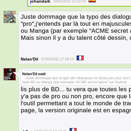
johandark
10/31/2011 13:31:43
Juste dommage que la typo des dialog
2
"pro",j'entends par là tout en majuscul
ou Manga (par exemple "ACME secret a
Mais sinon il y a du talent côté dessin,
Nelan'Dil
07/20/2011 17:29:13
Nelan'Dil
said:
Juste dommage que la typo des dialogues ne fasse pas plus "pro",j
28
style BD ou Manga (par exemple "ACME secret agent" sur Dafont)
lis plus de BD... tu vera que toutes les
y'a pas de pro ou non pro, encore que l
l'outil permettant a tout le monde de tr
page, la version originale est en espag