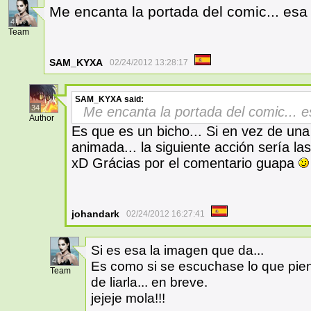
Me encanta la portada del comic... esa 
4
Team
SAM_KYXA
02/24/2012 13:28:17
SAM_KYXA
said:
34
Me encanta la portada del comic... e
Author
Es que es un bicho... Si en vez de un
animada... la siguiente acción sería las
xD Grácias por el comentario guapa
johandark
02/24/2012 16:27:41
Si es esa la imagen que da...
4
Es como si se escuchase lo que pien
Team
de liarla... en breve.
jejeje mola!!!