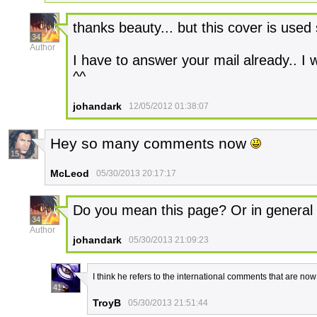
thanks beauty... but this cover is used 
34
Author
I have to answer your mail already.. I wi
^^
johandark
12/05/2012 01:38:07
Hey so many comments now
15
McLeod
05/30/2013 20:17:17
Do you mean this page? Or in general
34
Author
johandark
05/30/2013 21:09:23
I think he refers to the international comments that are n
41
TroyB
05/30/2013 21:51:44