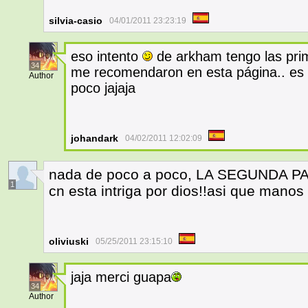
silvia-casio
04/01/2011 23:23:19
eso intento
de arkham tengo las pri
34
me recomendaron en esta página.. es 
Author
poco jajaja
johandark
04/02/2011 12:02:09
nada de poco a poco, LA SEGUNDA PART
1
cn esta intriga por dios!!asi que manos a
oliviuski
05/25/2011 23:15:10
jaja merci guapa
34
Author