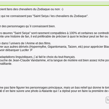
soient fans des chevaliers du Zodiaque ou non :-)
qui ne connaissent pas "Saint Seiya / les chevaliers du Zodiaque".
ver des personnages qu´il connaissent bien.
s œuvres "Saint Seiya" sont rarement compatibles à 100% et certaines se contredi
e une histoire de fan, il est préférable de préciser à quoi le lecteur peut se fier ou
e dans l´univers de l Anime et des films.
rer aux autres dérivés (Hypermythe, Gigantomania, Taizen, etc) pour apprécier Bla
oir débarquer Lucifer :P
ptations linguistiques, j´ai fait le choix du tout-français.
 bouche de Jean-Claude Vandamme, et la langue de molière est bien assez riche po
atifiante.
de ne pas faire figurer les personnages principaux, mais un bas relief qui donne le ton
té d´en faire suivre une photo à Atalante qui l´a stylisé pour en faire la première de 
T