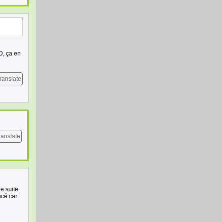
D, ça en
ranslate
ranslate
e suite
ncé car