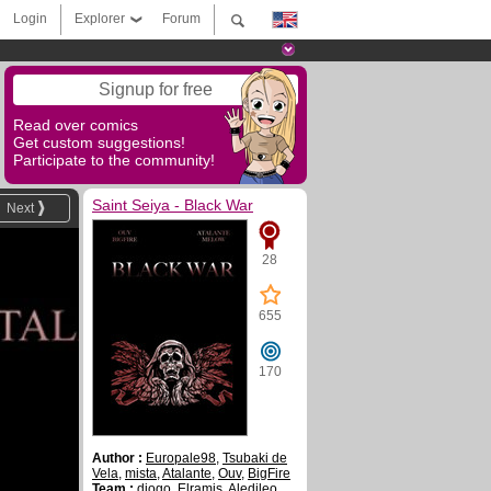
Login
Explorer
Forum
Signup for free
Read over comics
Get custom suggestions!
Participate to the community!
Saint Seiya - Black War
Next
28
655
170
Author :
Europale98
,
Tsubaki de
Vela
,
mista
,
Atalante
,
Ouv
,
BigFire
Team :
diogo
,
Elramis
,
Aledileo
,