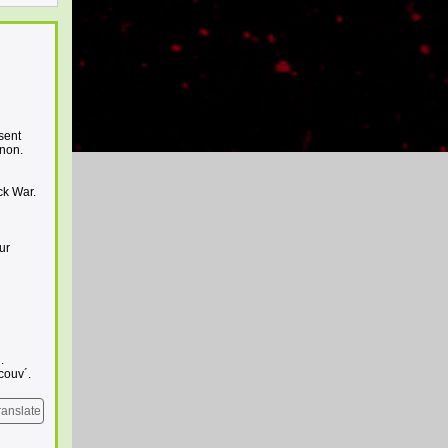
sent
 non.
ck War.
ur
.
couv´.
ranslate