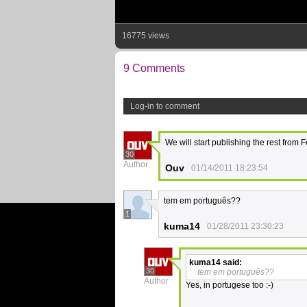
16775 views
9 Comments
Log-in to comment
We will start publishing the rest fr
30
Author
Ouv
01/14/2011 18:23:54
tem em português??
1
kuma14
01/28/2011 23:30:23
kuma14
said:
30
tem em português??
Author
Yes, in portugese too :-)