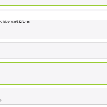
ya-black-war/332/1.html
19