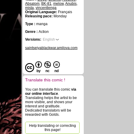
Absalom
,
BK-81
,
melow
,
Anubis
,
mista
,
vincentlenga
Original Language:
Français
Releasing pace:
Monday
Type :
manga
Genre :
Action
Versions:
English
saintseiyablackwar.amilova.com
by
nc
nd
Translate this comic !
You can translate this comic
via
our online interface
.
Translating helps the artist to be
more visible, and shows your
interest and gratitude.
Dedicated translators will be
rewarded with Golds.
Help translating or correcting
this page!