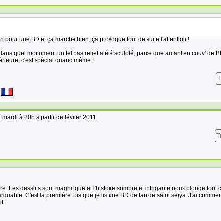
n pour une BD et ça marche bien, ça provoque tout de suite l'attention !
dans quel monument un tel bas relief a été sculpté, parce que autant en couv' de B
térieure, c'est spécial quand même !
T
 mardi à 20h à partir de février 2011.
T
re. Les dessins sont magnifique et l'histoire sombre et intrigante nous plonge tout d
rquable. C'est la première fois que je lis une BD de fan de saint seiya. J'ai comme
t.