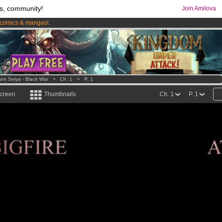
s, community!
Join Amilova
comics & mangas!
.
os
per month !
Get membership now
int Seiya - Black War
>
Ch. 1
>
P. 1
screen
Thumbnails
Ch. 1
P. 1