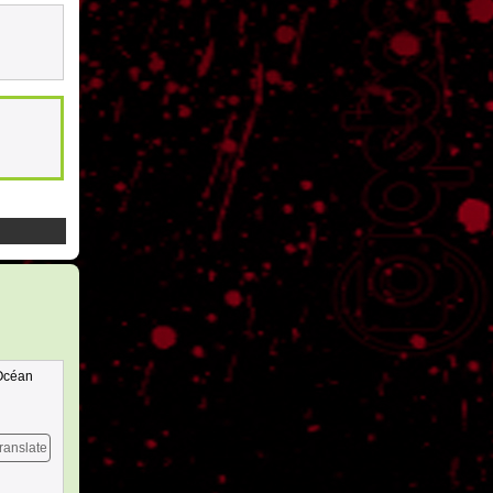
"Océan
ranslate