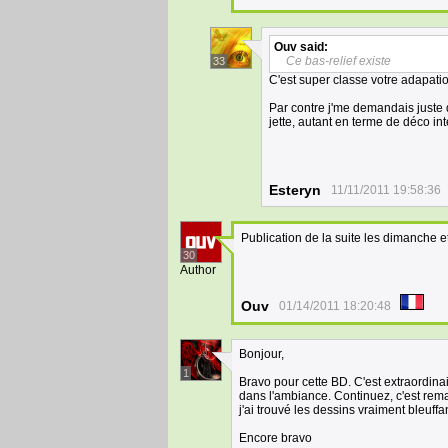
Ouv
said:
Ce bas-relief existe
33
C'est super classe votre adapatio
Par contre j'me demandais juste 
jette, autant en terme de déco in
Esteryn
11/11/2011 19:58:36
Publication de la suite les dimanche et
30
Author
Ouv
01/14/2011 18:20:48
Bonjour,
1
Bravo pour cette BD. C'est extraordinai
dans l'ambiance. Continuez, c'est rema
j'ai trouvé les dessins vraiment bleuffan
Encore bravo