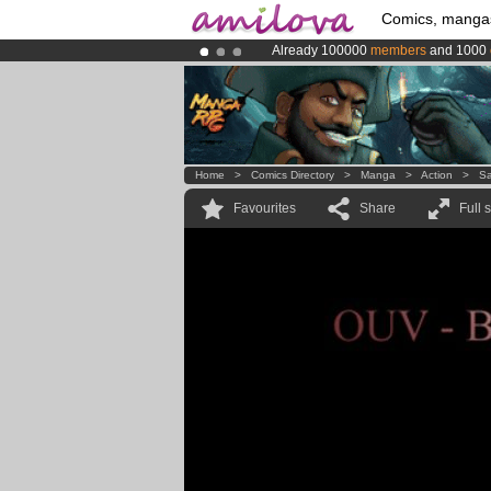
Comics, manga
Already 100000
members
and 1000
Amilova
Kickstarter is now LIVE
!.
Premium membership from
3.95 eur
Home
>
Comics Directory
>
Manga
>
Action
>
Sa
Favourites
Share
Full 