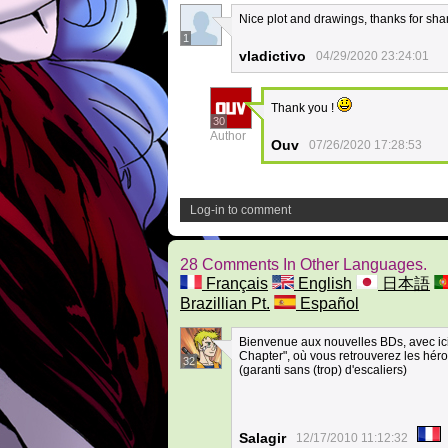
Nice plot and drawings, thanks for sha
1
vladictivo
04/29/2020 23:24:01
Thank you !
30
Author
Ouv
07/26/2020 17:28:53
Log-in to comment
28 Comments In Other Languages.
Français
English
日本語
Brazillian Pt.
Español
Bienvenue aux nouvelles BDs, avec ici
Chapter", où vous retrouverez les héros
32
(garanti sans (trop) d'escaliers)
Salagir
12/17/2010 11:12:32