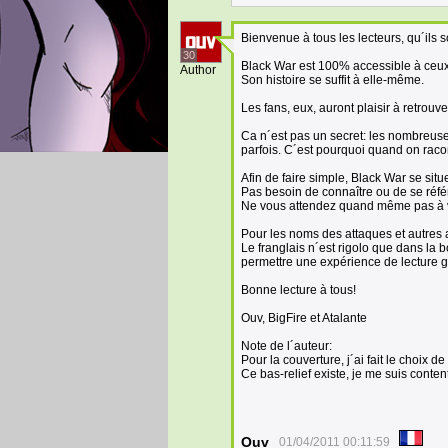
Bienvenue à tous les lecteurs, qu´ils 
30
Black War est 100% accessible à ceux 
Author
Son histoire se suffit à elle-même.
Les fans, eux, auront plaisir à retrou
Ca n´est pas un secret: les nombreuse
parfois. C´est pourquoi quand on racont
Afin de faire simple, Black War se situ
Pas besoin de connaître ou de se réfé
Ne vous attendez quand même pas à v
Pour les noms des attaques et autres ada
Le franglais n´est rigolo que dans la
permettre une expérience de lecture gr
Bonne lecture à tous!
Ouv, BigFire et Atalante
Note de l´auteur:
Pour la couverture, j´ai fait le choix 
Ce bas-relief existe, je me suis conten
Ouv
01/04/2011 00:11:59