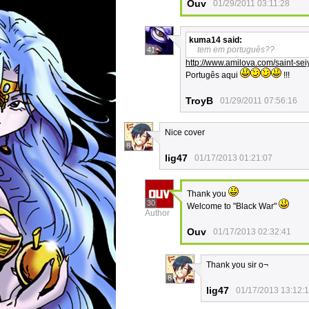
Ouv
01/29/2011 03:11:28
kuma14
said:
tem em português??
41
http://www.amilova.com/saint-sei
Portugês aqui
!!!
TroyB
01/29/2011 07:56:16
Nice cover
8
lig47
01/17/2013 01:21:07
Thank you
30
Welcome to "Black War"
Author
Ouv
01/17/2013 02:32:41
Thank you sir o¬
8
lig47
01/17/2013 13:12: