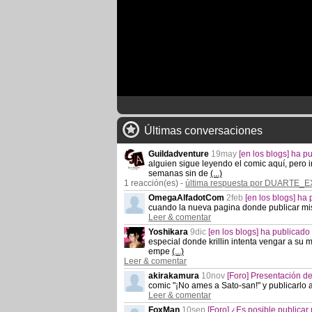
Últimas conversaciones
Guildadventure
19may
[en los blogs] ha 
alguien sigue leyendo el comic aquí, pero i
semanas sin de
(...)
1 reacción(es) -
última respuesta por DUARTE_E
OmegaAlfadotCom
2feb
[en los blogs] h
cuando la nueva pagina donde publicar m
Leer & comentar
Yoshikara
9dic
[en los blogs] ha publicad
especial donde krillin intenta vengar a su
empe
(...)
Leer & comentar
akirakamura
10nov
[Foro] Presentación d
comic "¡No ames a Sato-san!" y publicarlo a
Leer & comentar
FoxMan
10sep
[Foro] ¿Es posible publicar