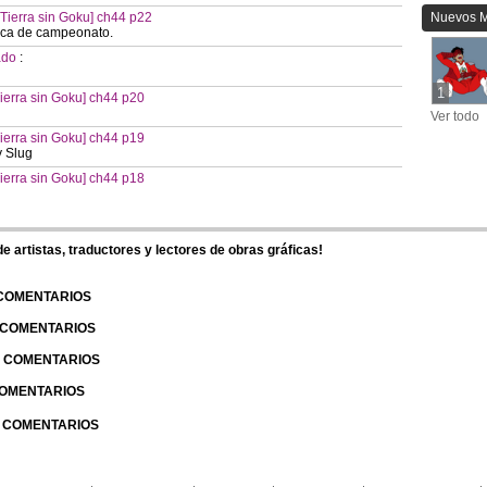
ierra sin Goku] ch44 p22
Nuevos 
ueca de campeonato.
cado
:
1
erra sin Goku] ch44 p20
Ver todo
erra sin Goku] ch44 p19
y Slug
erra sin Goku] ch44 p18
 artistas, traductores y lectores de obras gráficas!
 COMENTARIOS
| COMENTARIOS
 | COMENTARIOS
 COMENTARIOS
| COMENTARIOS