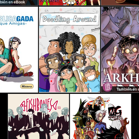
bién en eBook
También en