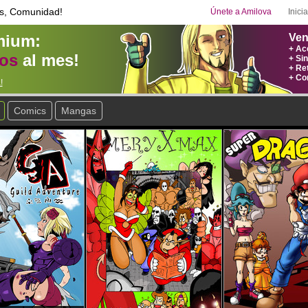
s, Comunidad!
Únete a Amilova
Inici
mium:
Ven
+ Ac
ros
al mes!
+ Si
+ Re
+ Co
!
Comics
Mangas