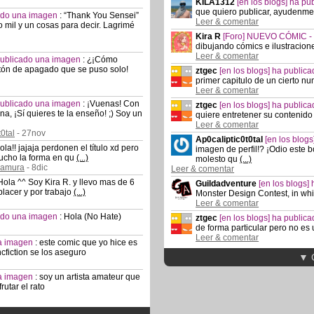
KILA1312
[en los blogs] ha p
que quiero publicar, ayudenm
cado una imagen
:
“Thank You Sensei”
Leer & comentar
mil y un cosas para decir. Lagrimé
Kira R
[Foro] NUEVO CÓMIC 
dibujando cómics e ilustracione
Leer & comentar
 publicado una imagen
:
¿¡Cómo
otón de apagado que se puso solo!
ztgec
[en los blogs] ha publi
primer capitulo de un cierto 
Leer & comentar
 publicado una imagen
:
¡Vuenas! Con
ztgec
[en los blogs] ha publi
na, ¡Sí quieres te la enseño! ;) Soy un
quiere entretener su contenido p
Leer & comentar
0tal
- 27nov
Ap0caliptic0t0tal
[en los blog
ola!! jajaja perdonen el título xd pero
imagen de perfil!? ¡Odio este
ucho la forma en qu
(...)
molesto qu
(...)
akamura
- 8dic
Leer & comentar
Hola ^^ Soy Kira R. y llevo mas de 6
Guildadventure
[en los blogs
placer y por trabajo
(...)
Monster Design Contest, in whi
Leer & comentar
cado una imagen
:
Hola (No Hate)
ztgec
[en los blogs] ha publi
de forma particular pero no es 
Leer & comentar
na imagen
:
este comic que yo hice es
cfiction se los aseguro
▼ 
na imagen
:
soy un artista amateur que
rutar el rato