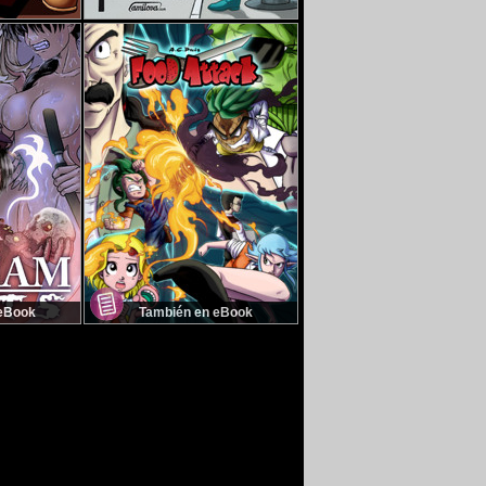
 eBook
También en eBook