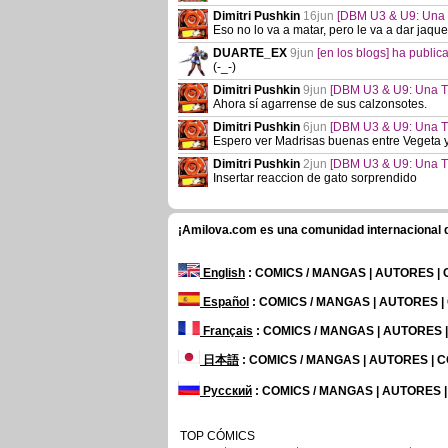
Dimitri Pushkin
16jun
[DBM U3 & U9: Una T
Eso no lo va a matar, pero le va a dar jaq
DUARTE_EX
9jun
[en los blogs] ha publi
(-_-)
Dimitri Pushkin
9jun
[DBM U3 & U9: Una Ti
Ahora sí agarrense de sus calzonsotes.
Dimitri Pushkin
6jun
[DBM U3 & U9: Una Ti
Espero ver Madrisas buenas entre Vegeta 
Dimitri Pushkin
2jun
[DBM U3 & U9: Una Ti
Insertar reaccion de gato sorprendido
¡Amilova.com es una comunidad internacional de
English
: COMICS / MANGAS | AUTORES |
Español
: COMICS / MANGAS | AUTORES 
Français
: COMICS / MANGAS | AUTORES
日本語
: COMICS / MANGAS | AUTORES |
Русский
: COMICS / MANGAS | AUTORES 
TOP CÓMICS