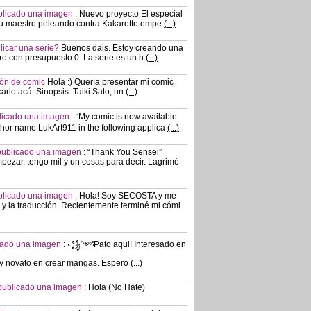
ublicado una imagen
:
Nuevo proyecto El especial
 su maestro peleando contra Kakarotto empe
(...)
blicar una serie?
Buenos dais. Estoy creando una
ro con presupuesto 0. La serie es un h
(...)
ión de comic
Hola :) Quería presentar mi comic
arlo acá. Sinopsis: Taiki Sato, un
(...)
ublicado una imagen
:
¨My comic is now available
hor name LukArt911 in the following applica
(...)
a publicado una imagen
:
“Thank You Sensei”
ezar, tengo mil y un cosas para decir. Lagrimé
ublicado una imagen
:
Hola! Soy SECOSTA y me
 y la traducción. Recientemente terminé mi cómi
icado una imagen
:
꧁༺Pato aqui! Interesado en
do y novato en crear mangas. Espero
(...)
a publicado una imagen
:
Hola (No Hate)