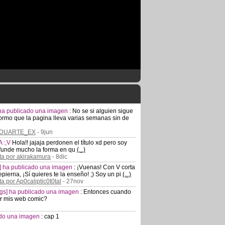
] ha publicado una imagen
:
No se si alguien sigue
formo que la pagina lleva varias semanas sin de
or DUARTE_EX
- 9jun
 :,V
Hola!! jajaja perdonen el título xd pero soy
nfunde mucho la forma en qu
(...)
ta por akirakamura
- 8dic
s] ha publicado una imagen
:
¡Vuenas! Con V corta
epierna, ¡Sí quieres te la enseño! ;) Soy un pi
(...)
a por Ap0caliptic0t0tal
- 27nov
logs] ha publicado una imagen
:
Entonces cuando
ar mis web comic?
cado una imagen
:
cap 1