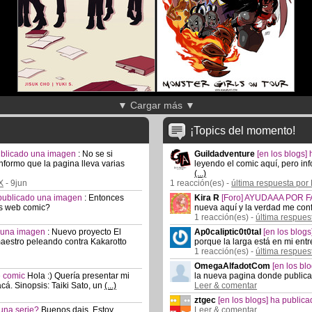
▼ Cargar más ▼
¡Topics del momento!
publicado una imagen
:
No se si
Guildadventure
[en los blogs
nformo que la pagina lleva varias
leyendo el comic aquí, pero in
(...)
X
- 9jun
1 reacción(es) -
última respuesta p
a publicado una imagen
:
Entonces
Kira R
[Foro] AYUDAAA POR FA
is web comic?
nueva aquí y la verdad me co
1 reacción(es) -
última respues
o una imagen
:
Nuevo proyecto El
Ap0caliptic0t0tal
[en los blog
 maestro peleando contra Kakarotto
porque la larga está en mi entr
1 reacción(es) -
última respuest
OmegaAlfadotCom
[en los b
e comic
Hola :) Quería presentar mi
la nueva pagina donde public
cá. Sinopsis: Taiki Sato, un
(...)
Leer & comentar
ztgec
[en los blogs] ha publi
 una serie?
Buenos dais. Estoy
Leer & comentar