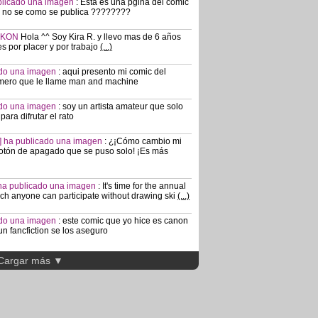
ublicado una imagen
:
Esta es una pgina del comic
e no se como se publica ????????
- KON
Hola ^^ Soy Kira R. y llevo mas de 6 años
s por placer y por trabajo
(...)
cado una imagen
:
aqui presento mi comic del
numero que le llame man and machine
cado una imagen
:
soy un artista amateur que solo
ara difrutar el rato
s] ha publicado una imagen
:
¿¡Cómo cambio mi
 botón de apagado que se puso solo! ¡Es más
] ha publicado una imagen
:
It's time for the annual
ch anyone can participate without drawing ski
(...)
cado una imagen
:
este comic que yo hice es canon
un fancfiction se los aseguro
Cargar más ▼