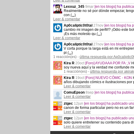
Leer & comentar
Lexxuz_345
9mar
[en los blogs] ha publi
Realmente no sé por dónde empezar, tengo 
con
(...)
Leer & comentar
Ap0caliptic0t0tal
27nov
[en los blogs] ha
cambio mi imagen de perfil!? ¡Odio este b
¡Es más molesto qu
(...)
Leer & comentar
Ap0caliptic0t0tal
27nov
[en los blogs] ha
V corta porque la larga está en mi entrepier
pi
(...)
1 reacción(es) -
última respuesta por Ap0caliptic0t
Kira R
20oct
[Foro] AYUDAAA POR FA :,V
H
soy nueva aquí y la verdad me confunde m
1 reacción(es) -
última respuesta por akir
Kira R
19oct
[Foro] NUEVO CÓMIC - KON
años dibujando cómics e ilustraciones por 
Leer & comentar
ComuEpson
8sep
[en los blogs] ha publi
Leer & comentar
ztgec
12jun
[en los blogs] ha publicado u
canon de forma particular pero no es un fan
Leer & comentar
ztgec
12jun
[en los blogs] ha publicado u
solo quiere entretener su contenido para dif
Leer & comentar