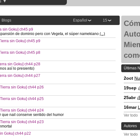
s ▼
Blogs
Español
15
Cóm
a sin Goku] ch45 p9
Auto
e expansión de dominio pero con Vegeta, el súper namekiano
(...)
ierra sin Goku] ch45 p9
Mie
ierra sin Goku] ch45 p8
come
erra sin Goku] ch44 p28
Últimas N
os así lo presiento)
erra sin Goku] ch44 p27
2oct
Nu
ierra sin Goku] ch44 p26
19sep
¡
25abr
¡
ierra sin Goku] ch44 p25
16mar
L
ierra sin Goku] ch44 p24
que nail conserve sentido del humor
Ver todo
ierra sin Goku] ch44 p23
Autores
nmortal
in Goku] ch44 p22
Ver todo