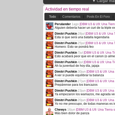
▼ Cargar má
Actividad en tiempo real
Todo
|
Comentarios
|
Posts En El Foro
|
Perulander
1ago
[DBM U3 & U9: Una Tierr
Alguien debería hacer un curi de la tripl
Dimitri Pushkin
28jul
[DBM U3 & U9: Una T
Esta si que será una batalla legendaria
Dimitri Pushkin
25jul
[DBM U3 & U9: Una T
Homero: Esto se pondrá feo
Dimitri Pushkin
7jul
[DBM U3 & U9: Una Ti
Esto acabará peor que en el canon (o almen
Dimitri Pushkin
4jul
[DBM U3 & U9: Una Ti
Ah la juventud de hoy día, jajaja
Dimitri Pushkin
30jun
[DBM U3 & U9: Una T
A ver si puede equilibrar la balanza
Dimitri Pushkin
27jun
[DBM U3 & U9: Una T
Prepárense para los trancazos
Dimitri Pushkin
23jun
[DBM U3 & U9: Una T
Ya empezaron los wamazos, me agrada ver 
Dimitri Pushkin
20jun
[DBM U3 & U9: Una T
Yo no me preocupo, de todas maneras es i
Chewys
16jun
[DBM U3 & U9: Una Tierra s
Más bien dolor de panza