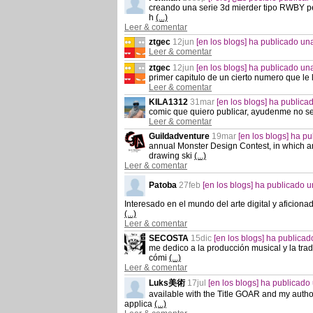
creando una serie 3d mierder tipo RWBY pe
h
(...)
Leer & comentar
ztgec
12jun
[en los blogs] ha publicado u
Leer & comentar
ztgec
12jun
[en los blogs] ha publicado u
primer capitulo de un cierto numero que l
Leer & comentar
KILA1312
31mar
[en los blogs] ha public
comic que quiero publicar, ayudenme no 
Leer & comentar
Guildadventure
19mar
[en los blogs] ha 
annual Monster Design Contest, in which a
drawing ski
(...)
Leer & comentar
Patoba
27feb
[en los blogs] ha publicado
Interesado en el mundo del arte digital y aficion
(...)
Leer & comentar
SECOSTA
15dic
[en los blogs] ha public
me dedico a la producción musical y la tr
cómi
(...)
Leer & comentar
Luks美術
17jul
[en los blogs] ha publicad
available with the Title GOAR and my autho
applica
(...)