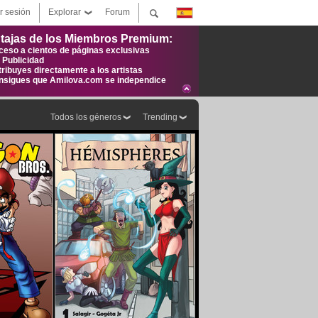
ar sesión
Explorar
Forum
tajas de los Miembros Premium:
ceso a cientos de páginas exclusivas
n Publicidad
tribuyes directamente a los artistas
nsigues que Amilova.com se independice
Todos los géneros
Trending