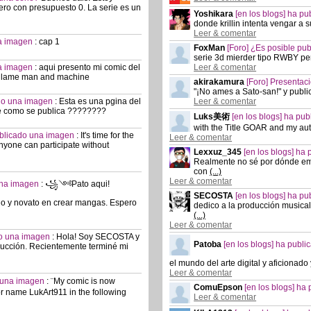
ro con presupuesto 0. La serie es un
Yoshikara
[en los blogs] ha p
donde krillin intenta vengar a
Leer & comentar
na imagen
:
cap 1
FoxMan
[Foro] ¿Es posible pu
serie 3d mierder tipo RWBY pe
na imagen
:
aqui presento mi comic del
Leer & comentar
e llame man and machine
akirakamura
[Foro] Presentac
"¡No ames a Sato-san!" y public
ado una imagen
:
Esta es una pgina del
Leer & comentar
se como se publica ????????
Luks美術
[en los blogs] ha p
with the Title GOAR and my aut
publicado una imagen
:
It's time for the
Leer & comentar
nyone can participate without
Lexxuz_345
[en los blogs] h
Realmente no sé por dónde emp
con
(...)
Leer & comentar
 una imagen
:
꧁༺Pato aqui!
SECOSTA
[en los blogs] ha p
ado y novato en crear mangas. Espero
dedico a la producción musical
(...)
Leer & comentar
ado una imagen
:
Hola! Soy SECOSTA y
Patoba
[en los blogs] ha publ
aducción. Recientemente terminé mi
el mundo del arte digital y aficiona
Leer & comentar
o una imagen
:
¨My comic is now
ComuEpson
[en los blogs] h
r name LukArt911 in the following
Leer & comentar