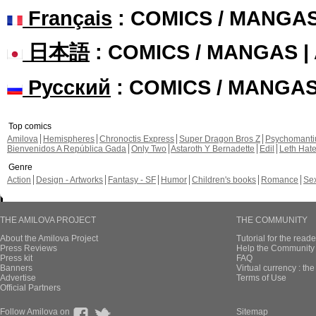
Français
: COMICS / MANGA
日本語
: COMICS / MANGAS 
Русский
: COMICS / MANGA
Top comics
Amilova
Hemispheres
Chronoctis Express
Super Dragon Bros Z
Psychomant
Bienvenidos A República Gada
Only Two
Astaroth Y Bernadette
Edil
Leth Hat
Genre
Action
Design - Artworks
Fantasy - SF
Humor
Children's books
Romance
Se
THE AMILOVA PROJECT
THE COMMUNITY
About the Amilova Project
Tutorial for the reade
Press Reviews
Help the Community 
Press kit
FAQ
Banners
Virtual currency : th
Advertise
Terms of Use
Official Partners
Follow Amilova on
Sitemap