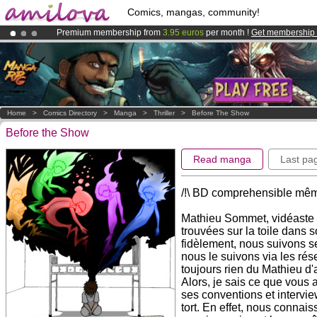
Comics, mangas, community!
Premium membership from
3.95 euros
per month !
Get membership
Amilova
Kickstarter is now LIVE
!.
Already 100000
members
and 1000
comics & mangas!
.
Home
>
Comics Directory
>
Manga
>
Thriller
>
Before The Show
Before the Show
Read manga
Last pa
/!\ BD comprehensible mêm
Mathieu Sommet, vidéaste
trouvées sur la toile dans
fidèlement, nous suivons se
nous le suivons via les ré
toujours rien du Mathieu d'
Alors, je sais ce que vous a
ses conventions et interview
tort. En effet, nous conna