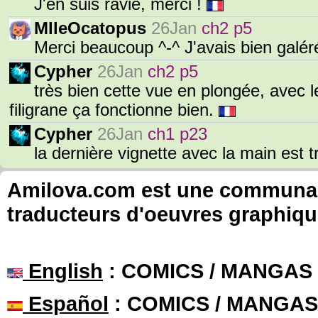
J'en suis ravie, merci !
MlleOcatopus
26Jan
ch2 p5
Merci beaucoup ^-^ J'avais bien galér
Cypher
26Jan
ch2 p5
très bien cette vue en plongée, avec 
filigrane ça fonctionne bien.
Cypher
26Jan
ch1 p23
la dernière vignette avec la main est 
Amilova.com est une communauté
traducteurs d'oeuvres graphiqu
English
: COMICS / MANGAS
Español
: COMICS / MANGAS