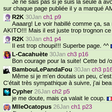
Je ne sais pas si je suis la seule à a
sur chaque page publiée il y a marqué
R2K
30Jan
ch1 p9
Aaaarg! Le voir habillé comme ça, sa 
AKITO!!! Mais il est juste trop trognon ce 
R2K
30Jan
ch1 p4
Il est trop choupi!!! Superbe page. ^^
L-Cacahuète
30Jan
ch3 p16
Bon courage pour la suite! Cette bd /
BambouLePandaFou
30Jan
ch3 p1
Même si je m'en doutais un peu, c'es
C'était très sympathique à suivre, j'ai 
Cypher
26Jan
ch2 p5
je me doute, mais ça valait le coup.
MlleOcatopus
26Jan
ch1 p23