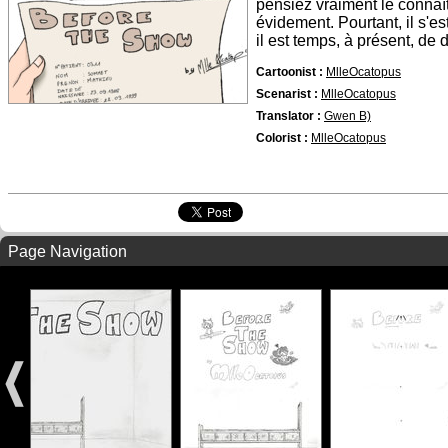
pensiez vraiment le connaî
évidement. Pourtant, il s'e
il est temps, à présent, de di
Cartoonist :
MlleOcatopus
Scenarist :
MlleOcatopus
Translator :
Gwen B)
Colorist :
MlleOcatopus
Page Navigation