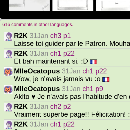
616 comments in other languages.
R2K
31Jan
ch3 p1
Laisse toi guider par le Patron. Mou
R2K
31Jan
ch1 p22
Et bah maintenant si. :D
MlleOcatopus
31Jan
ch1 p22
Wow, je n'avais jamais vu :o
MlleOcatopus
31Jan
ch1 p9
Akito ♥ Je n'avais pas l'habitude d'en
R2K
31Jan
ch2 p2
Vraiment superbe page!! Félicitation! 
R2K
31Jan
ch1 p22