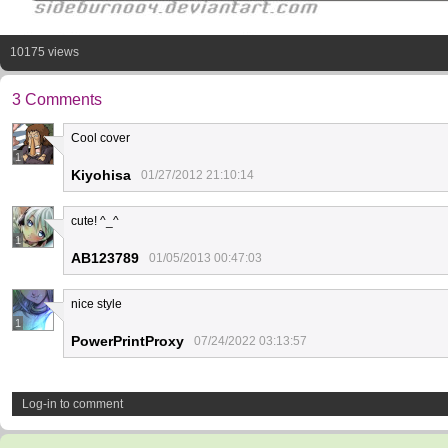
10175 views
3 Comments
Cool cover
1
Kiyohisa
01/27/2012 21:10:14
cute! ^_^
1
AB123789
01/05/2013 00:47:03
nice style
1
PowerPrintProxy
07/24/2022 03:13:57
Log-in to comment