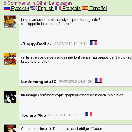
5 Comments In Other Languages.
Русский
English
Français
Español
je suis amoureuse de ton style , premier regarde !
sa s'appelle le coup de foudre !
21
-Buggy-Badiie-
02/07/2012 19:46:11
certain persos de ce mangas me font penser au persos de Naruto (surto
la touffe blanche)
15
fandemangadu33
05/08/2013 14:47:26
un manga carrément copié graphiquement de bleach. mais bien
8
Toshiro Muo
05/10/2013 16:36:55
Chacun est inspiré d'un artiste, c'est obligé ! J'adore !