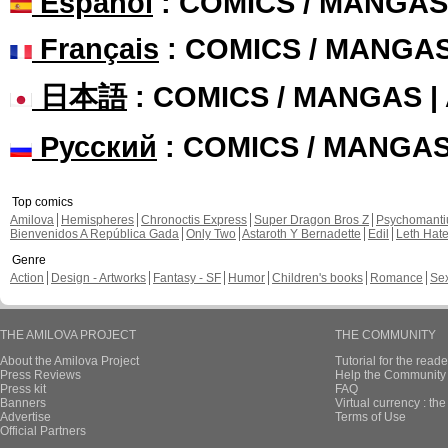
Español
: COMICS / MANGAS
Français
: COMICS / MANGA
日本語
: COMICS / MANGAS 
Русский
: COMICS / MANGA
Top comics
Amilova
Hemispheres
Chronoctis Express
Super Dragon Bros Z
Psychomant
Bienvenidos A República Gada
Only Two
Astaroth Y Bernadette
Edil
Leth Hat
Genre
Action
Design - Artworks
Fantasy - SF
Humor
Children's books
Romance
Se
THE AMILOVA PROJECT
THE COMMUNITY
About the Amilova Project
Tutorial for the reade
Press Reviews
Help the Community 
Press kit
FAQ
Banners
Virtual currency : th
Advertise
Terms of Use
Official Partners