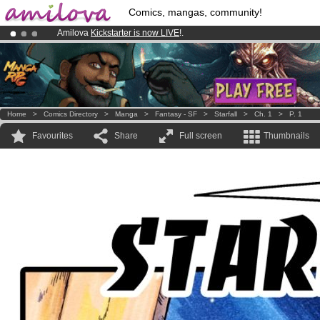
Comics, mangas, community!
Amilova
Kickstarter is now LIVE
!.
Already 134393
members
and 1208
comics & mangas!
.
Premium membership from
3.95 euros
per month !
Get membership
Home
>
Comics Directory
>
Manga
>
Fantasy - SF
>
Starfall
>
Ch. 1
>
P. 1
Favourites
Share
Full screen
Thumbnails