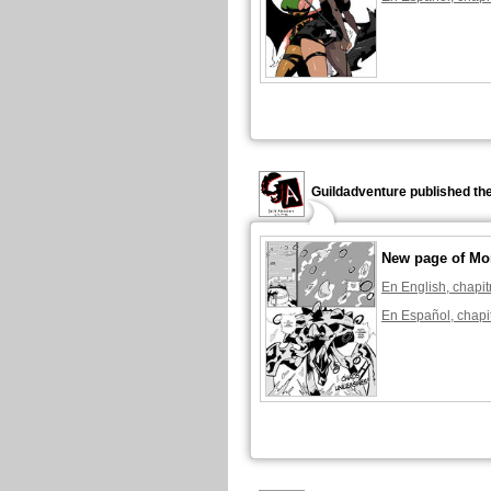
Guildadventure published th
New page of Mon
En English, chapit
En Español, chapi