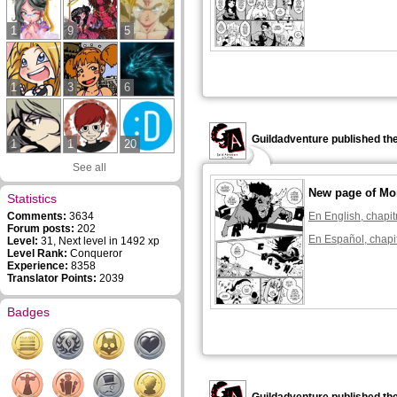
1
9
5
1
3
6
Guildadventure published th
1
1
20
See all
New page of Mon
Statistics
Comments:
3634
En English, chapit
Forum posts:
202
En Español, chapi
Level:
31, Next level in 1492 xp
Level Rank:
Conqueror
Experience:
8358
Translator Points:
2039
Badges