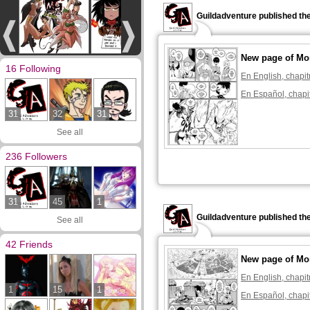
Guildadventure published th
New page of Mon
16 Following
En English, chapit
En Español, chapi
31
32
31
See all
236 Followers
31
45
1
Guildadventure published th
See all
42 Friends
New page of Mon
En English, chapit
1
15
1
En Español, chapi