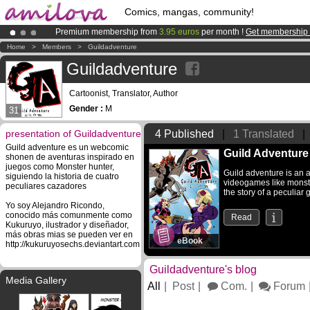
Comics, mangas, community!
Premium membership from
3.95 euros
per month !
Get membership
Amilova
Kickstarter is now LIVE
!.
Home
>
Members
>
Guildadventure
Already 100000
members
and 1000
comics & mangas!
.
Guildadventure
Cartoonist, Translator, Author
Gender :
M
31
presentation of Guildadventure
4 Published
|
1 Translated
|
Guild adventure es un webcomic
Guild Adventure
shonen de aventuras inspirado en
juegos como Monster hunter,
Guild adventure is an
siguiendo la historia de cuatro
videogames like monster
peculiares cazadores
the story of a peculiar
Yo soy Alejandro Ricondo,
conocido más comunmente como
Read
Kukuruyo, ilustrador y diseñador,
más obras mias se pueden ver en
eBook
http://kukuruyosechs.deviantart.com
Guildadventure's blog
Media Gallery
All
Post
Com.
Forum