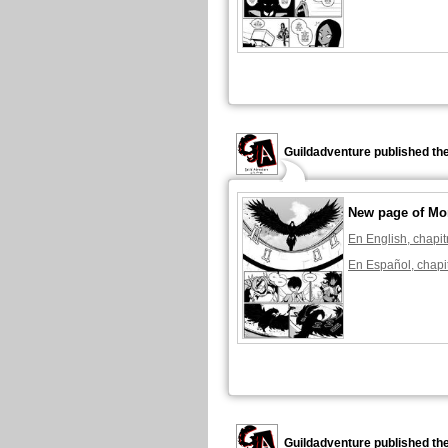
Guildadventure published th
New page of Mon
En English, chapit
En Español, chapi
Guildadventure published th