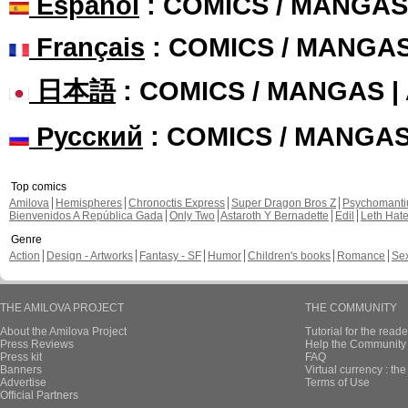
Español
: COMICS / MANGAS
Français
: COMICS / MANGA
日本語
: COMICS / MANGAS 
Русский
: COMICS / MANGA
Top comics
Amilova
Hemispheres
Chronoctis Express
Super Dragon Bros Z
Psychomant
Bienvenidos A República Gada
Only Two
Astaroth Y Bernadette
Edil
Leth Hat
Genre
Action
Design - Artworks
Fantasy - SF
Humor
Children's books
Romance
Se
THE AMILOVA PROJECT
THE COMMUNITY
About the Amilova Project
Tutorial for the reade
Press Reviews
Help the Community 
Press kit
FAQ
Banners
Virtual currency : th
Advertise
Terms of Use
Official Partners