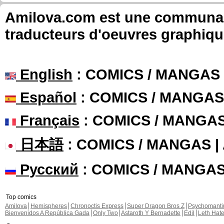
Amilova.com est une communauté
traducteurs d'oeuvres graphiqu
English
: COMICS / MANGAS
Español
: COMICS / MANGAS
Français
: COMICS / MANGA
日本語
: COMICS / MANGAS 
Русский
: COMICS / MANGA
Top comics
Amilova
Hemispheres
Chronoctis Express
Super Dragon Bros Z
Psychomant
Bienvenidos A República Gada
Only Two
Astaroth Y Bernadette
Edil
Leth Hat