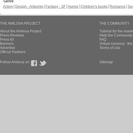
Genre
Action
Design - Artworks
Fantasy - SF
Humor
Children's books
Romance
Se
THE AMILOVA PROJECT
THE COMMUNITY
About the Amilova Project
Tutorial for the reade
Press Reviews
Help the Community 
Press kit
FAQ
Banners
Virtual currency : th
Advertise
Terms of Use
Official Partners
Follow Amilova on
Sitemap