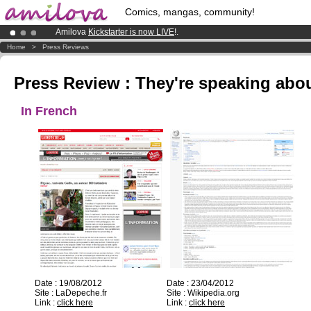
Comics, mangas, community!
Amilova
Kickstarter is now LIVE
!.
Already 134393
members
and 1208
comics & mangas!
.
Home
>
Press Reviews
Premium membership from
3.95 euros
per month !
Get membership
Press Review : They're speaking abou
In French
Date : 19/08/2012
Date : 23/04/2012
Site : LaDepeche.fr
Site : Wikipedia.org
Link :
click here
Link :
click here