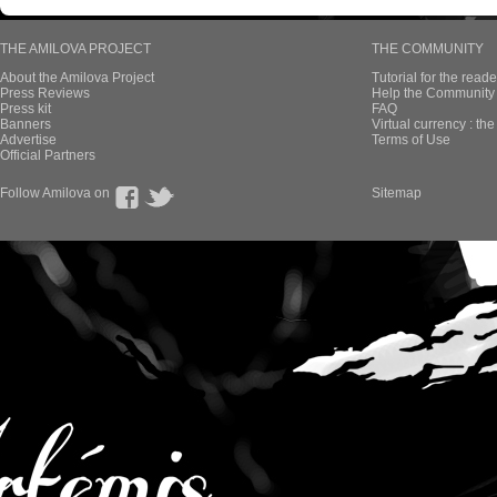
THE AMILOVA PROJECT
THE COMMUNITY
About the Amilova Project
Tutorial for the reade
Press Reviews
Help the Community 
Press kit
FAQ
Banners
Virtual currency : th
Advertise
Terms of Use
Official Partners
Follow Amilova on
Sitemap