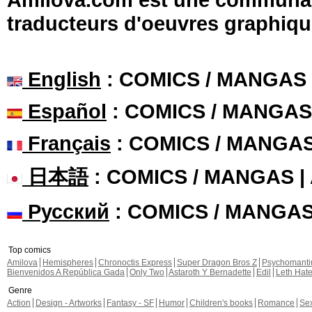
traducteurs d'oeuvres graphiqu
English
: COMICS / MANGAS
Español
: COMICS / MANGAS
Français
: COMICS / MANGA
日本語
: COMICS / MANGAS 
Русский
: COMICS / MANGA
Top comics
Amilova
Hemispheres
Chronoctis Express
Super Dragon Bros Z
Psychomant
Bienvenidos A República Gada
Only Two
Astaroth Y Bernadette
Edil
Leth Hat
Genre
Action
Design - Artworks
Fantasy - SF
Humor
Children's books
Romance
Se