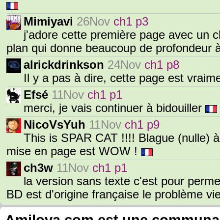
Mimiyavi
26Nov
ch1 p3
j'adore cette première page avec un cl
plan qui donne beaucoup de profondeur à
alrickdrinkson
24Nov
ch1 p8
Il y a pas à dire, cette page est vrai
Efsé
11Nov
ch1 p1
merci, je vais continuer à bidouiller
NicoVsYuh
11Nov
ch1 p9
This is SPAR CAT !!!! Blague (nulle) à 
mise en page est WOW !
ch3w
11Nov
ch1 p1
la version sans texte c'est pour perme
BD est d'origine française le problème vi
Amilova.com est une communauté