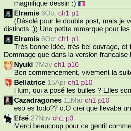
magnifique dessin :)
Elramis
6Oct
ch1 p1
(Désolé pour le double post, mais je 
distincts ;)) Une petite remarque pour le
Elramis
6Oct
ch1 p1
Très bonne idée, très bel ouvrage, et 
Dommage que dans la version francaise l
Nyuki
7May
ch1 p10
Bon commencement, vivement la suite
Bellatrice
15Apr
ch1 p10
Hum, qui a posé les bulles ? Elles so
Cazadragones
11Mar
ch1 p10
eso es todo?? o.O crei que llevaba un
Efsé
27Nov
ch1 p3
Merci beaucoup pour ce gentil comment