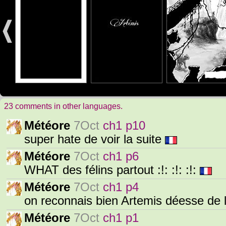
23 comments in other languages.
Météore
7Oct
ch1 p10
super hate de voir la suite
Météore
7Oct
ch1 p6
WHAT des félins partout :!: :!: :!:
Météore
7Oct
ch1 p4
on reconnais bien Artemis déesse de 
Météore
7Oct
ch1 p1