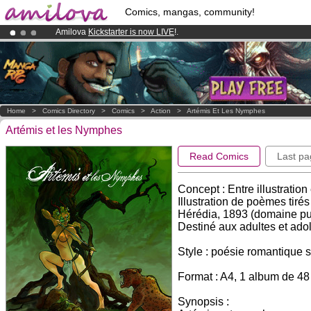
Comics, mangas, community!
Amilova
Kickstarter is now LIVE
!.
Already 134393
members
and 1208
comics & mangas!
.
Premium membership from
3.95 euros
per month !
Get membership
Home
>
Comics Directory
>
Comics
>
Action
>
Artémis Et Les Nymphes
Artémis et les Nymphes
Read Comics
Last pa
Concept : Entre illustratio
Illustration de poèmes tir
Hérédia, 1893 (domaine pub
Destiné aux adultes et ado
Style : poésie romantique 
Format : A4, 1 album de 48 
Synopsis :