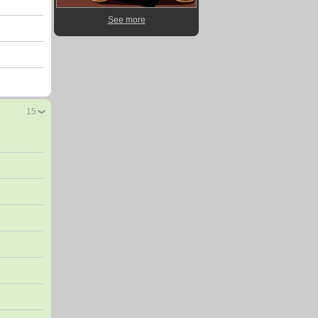
See more
15