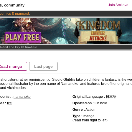
s, community!
Join Amilova
comics & mangas!
.
os
per month !
Get membership now
h And The City Of Nowhere
Read manga
Last page
 short story, rather reminiscent of Studio Ghibli's take on children's fantasy, is the wo
essional illustrator by the pen name of Namaneko, and features two of her original 
and Alchimedes.
oonist :
namaneko
Original Language :
日本語
er :
tze
Updated on :
On hold
Genre :
Action
Type :
manga
(read from right to left)