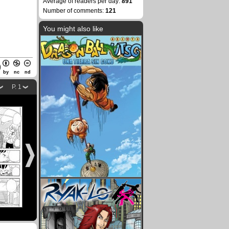
Average of readers per day:
891
Number of comments:
121
You might also like
by
nc
nd
P. 1