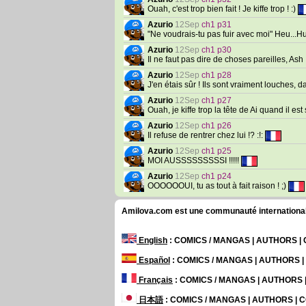
Ouah, c'est trop bien fait ! Je kiffe trop ! :)
Azurio
12Sep
ch1 p31
"Ne voudrais-tu pas fuir avec moi" Heu...H
Azurio
12Sep
ch1 p30
Il ne faut pas dire de choses pareilles, Ash !
Azurio
12Sep
ch1 p28
J'en étais sûr ! Ils sont vraiment louches, da
Azurio
12Sep
ch1 p27
Ouah, je kiffe trop la tête de Ai quand il est
Azurio
12Sep
ch1 p26
Il refuse de rentrer chez lui !? :!:
Azurio
12Sep
ch1 p25
MOI AUSSSSSSSSSI !!!!!
Azurio
12Sep
ch1 p24
OOOOOOUI, tu as tout à fait raison ! ;)
Amilova.com est une communauté internationale 
English
: COMICS / MANGAS | AUTHORS 
Español
: COMICS / MANGAS | AUTHORS 
Français
: COMICS / MANGAS | AUTHORS
日本語
: COMICS / MANGAS | AUTHORS |