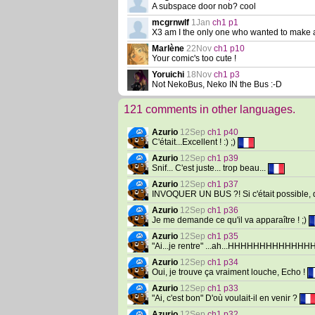
A subspace door nob? cool
mcgrnwlf
1Jan
ch1 p1
X3 am I the only one who wanted to make 
Marlène
22Nov
ch1 p10
Your comic's too cute !
Yoruichi
18Nov
ch1 p3
Not NekoBus, Neko IN the Bus :-D
121 comments in other languages.
Azurio
12Sep
ch1 p40
C'était...Excellent ! :) ;)
Azurio
12Sep
ch1 p39
Snif... C'est juste... trop beau...
Azurio
12Sep
ch1 p37
INVOQUER UN BUS ?! Si c'était possible, da
Azurio
12Sep
ch1 p36
Je me demande ce qu'il va apparaître ! ;)
Azurio
12Sep
ch1 p35
"Ai...je rentre" ...ah...HHHHHHHHHHHHHHHHHIII
Azurio
12Sep
ch1 p34
Oui, je trouve ça vraiment louche, Echo !
Azurio
12Sep
ch1 p33
"Ai, c'est bon" D'où voulait-il en venir ?
Azurio
12Sep
ch1 p32