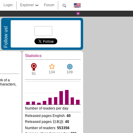
Login
Explorer
Forum
Follow us!
Statistics
134
109
91
rk of a
characters,
Number of readers per day
Released pages English:
40
Released pages 日本語:
40
Number of readers:
553356