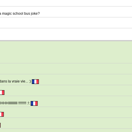
a magic school bus joke?
ns la vraie vie... :)
IIIIIII !!!!!!!!! :!: