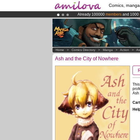
Comics, manga
Already 100000
members
and 1000
Amilova
Kickstarter is now LIVE
!.
Premium membership from
3.95 eur
Home
>
Comics Directory
>
Manga
>
Action
>
As
Ash and the City of Nowhere
This
prof
Ash 
Cart
Help