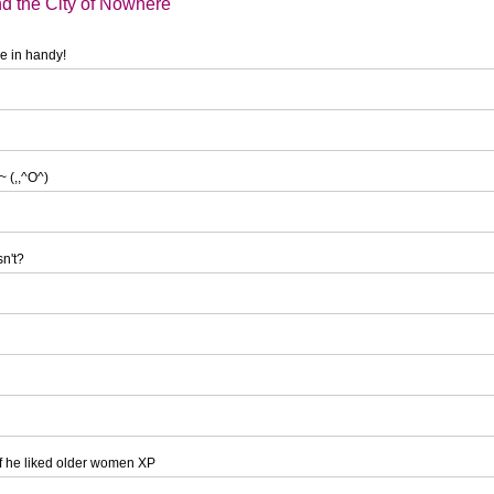
d the City of Nowhere
e in handy!
~ (,,^O^)
sn't?
if he liked older women XP