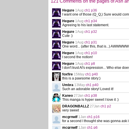
121 Comments on the pages of Ash an
Hegure
1Aug
ch1 p36
I want one of those (Q_Q,) Sure would com
Hegure
1Aug
ch1 p34
Agreeing to his last statement.
Hegure
1Aug
ch1 p32
Cute :)
Hegure
1Aug
ch1 p31
One word... (after this, that is...) AWWWWW
Hegure
1Aug
ch1 p10
I second the notion!
Hegure
1Aug
ch1 p8
I don't trust Al's expression... Who else doe
foxfire
15May
ch1 p40
this is a pawsome story:)
Umbra
13May
ch1 p40
Such an adorable story! Loved it!
Kaneo
27Jan
ch1 p38
This manga is hyper sweet I love it :)
DRAGONBALLZ
27Jan
ch1 p2
very sweet
mcgrnwlf
1Jan
ch1 p16
for a second I thought she was gonna ask 
mcgrnwlf
1Jan
ch1 p6