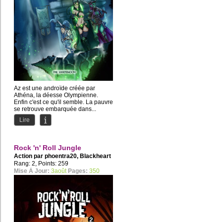
Az est une androïde créée par
Athéna, la déesse Olympienne.
Enfin c'est ce qu'il semble. La pauvre
se retrouve embarquée dans...
Lire
Rock 'n' Roll Jungle
Action par
phoentra20
,
Blackheart
Rang: 2, Points: 259
Mise À Jour:
3août
Pages:
350