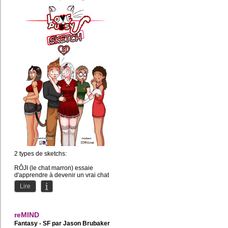
2 types de sketchs:
RÔJI (le chat marron) essaie
d'apprendre à devenir un vrai chat
(car en fait, c'est un homme)
Lire
KITTY (la...
reMIND
Fantasy - SF par
Jason Brubaker