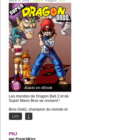
Mise À Jour:
18janv.
Pages:
520
Aussi en eBook
Les mondes de Dragon Ball Z et de
Super Mario Bros se croisent !
Bros Gokû, champion du monde et
sauveur de la Terre, doit...
Lire
PNJ
par
FrenchKizz