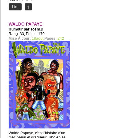
problèmes du...
Lire
WALDO PAPAYE
Humour par
Toshi.D
Rang: 33, Points: 170
Mise À Jour:
18août
Pages:
242
Waldo Papaye, c'est l'histoire d'un
mec banal et dragueur, Tibo Abias,