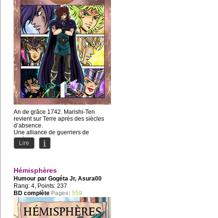
An de grâce 1742. Marishi-Ten
revient sur Terre après des siècles
d’absence.
Une alliance de guerriers de
différents camps va...
Lire
Hémisphères
Humour par
Gogéta Jr
,
Asura00
Rang: 4, Points: 237
BD complète
Pages:
559