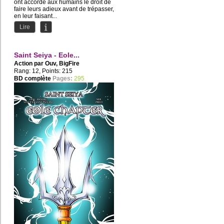
ont accordé aux humains le droit de
faire leurs adieux avant de trépasser,
en leur faisant...
Lire
Saint Seiya - Eole...
Action par
Ouv
,
BigFire
Rang: 12, Points: 215
BD complète
Pages:
295