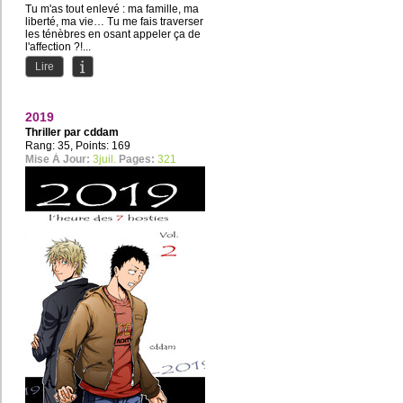
Tu m'as tout enlevé : ma famille, ma
liberté, ma vie… Tu me fais traverser
les ténèbres en osant appeler ça de
l'affection ?!...
Lire
2019
Thriller par
cddam
Rang: 35, Points: 169
Mise À Jour:
3juil.
Pages:
321