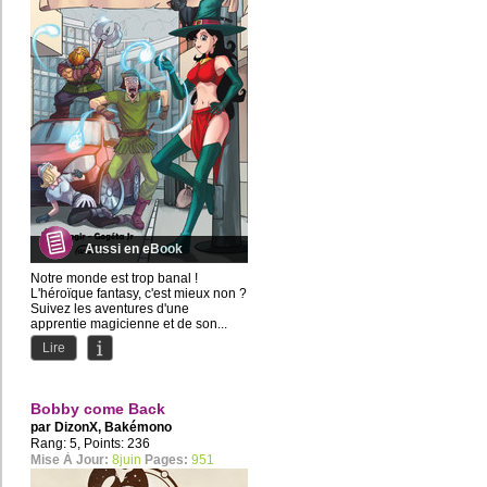
Aussi en eBook
Notre monde est trop banal !
L'héroïque fantasy, c'est mieux non ?
Suivez les aventures d'une
apprentie magicienne et de son...
Lire
Bobby come Back
par
DizonX
,
Bakémono
Rang: 5, Points: 236
Mise À Jour:
8juin
Pages:
951