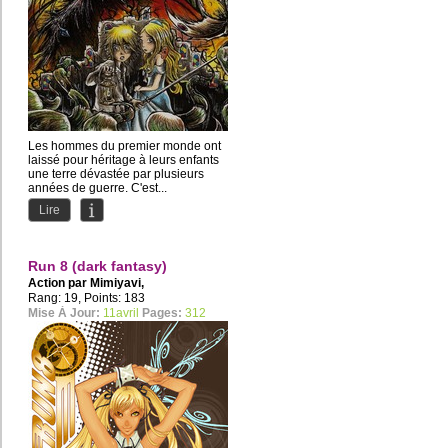
Les hommes du premier monde ont
laissé pour héritage à leurs enfants
une terre dévastée par plusieurs
années de guerre. C'est...
Lire
Run 8 (dark fantasy)
Action par
Mimiyavi
,
studio.takoyaki
Rang: 19, Points: 183
Mise À Jour:
11avril
Pages:
312