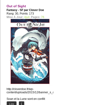
Out of Sight
Fantasy - SF par
Clover Doe
Rang: 30, Points: 173
Mise À Jour:
4juil.
Pages:
76
http://cloverdoe.fr/wp-
content/uploads/2015/12/banner_s_oos.jpg
Soan et la Lune sont en conflit
depuis que l'Enfant de cette...
Lire