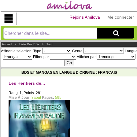
Rejoins Amilova
Me connecter
Explorer
Accueil
>
Liste Des BDs
>
Tout
Affiner la selection:
Type
Genre
Langu
Filtrer par
Afficher par
BDS ET MANGAS EN LANGUE D'ORIGINE : FRANÇAIS
Les Heritiers de...
Rang: 1, Points: 281
Mise À Jour:
3août
Pages:
595