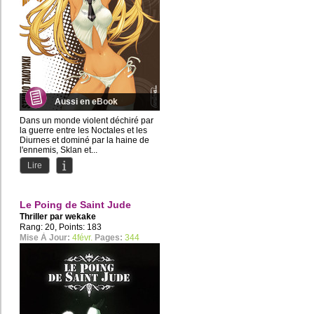
Aussi en eBook
Dans un monde violent déchiré par
la guerre entre les Noctales et les
Diurnes et dominé par la haine de
l'ennemis, Sklan et...
Lire
Le Poing de Saint Jude
Thriller par
wekake
Rang: 20, Points: 183
Mise À Jour:
4févr.
Pages:
344