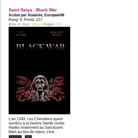
Saint Seiya - Black War
Action par
Atalante
,
Europale98
Rang: 9, Points: 227
Mise À Jour:
29juin
Pages:
651
L'an 1349. Les Chevaliers ayant
survécu à la Guerre Sainte contre
Hadès reviennent au Sanctuaire.
Mais au lieu de repos, c'est...