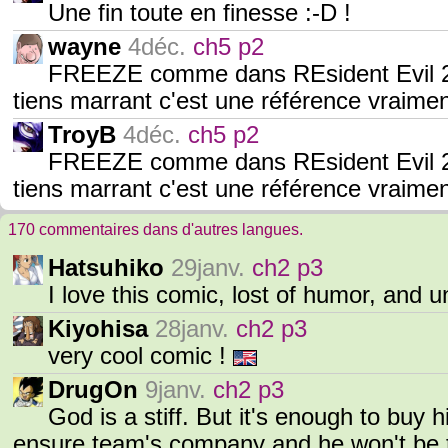
Une fin toute en finesse :-D !
wayne
4déc.
ch5 p2
FREEZE comme dans REsident Evil 2 :
tiens marrant c'est une référence vraimen
TroyB
4déc.
ch5 p2
FREEZE comme dans REsident Evil 2 :
tiens marrant c'est une référence vraimen
170 commentaires dans d'autres langues.
Hatsuhiko
29janv.
ch2 p3
I love this comic, lost of humor, and 
Kiyohisa
28janv.
ch2 p3
very cool comic !
DrugOn
9janv.
ch2 p3
God is a stiff. But it's enough to buy 
ensure team's company and he won't be 