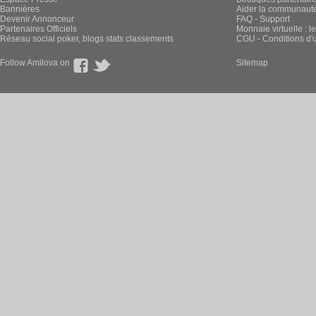
Bannières
Aider la communauté 
Devenir Annonceur
FAQ - Support
Partenaires Officiels
Monnaie virtuelle : l
Réseau social poker, blogs stats classements
CGU - Conditions d'ut
Follow Amilova on
Sitemap