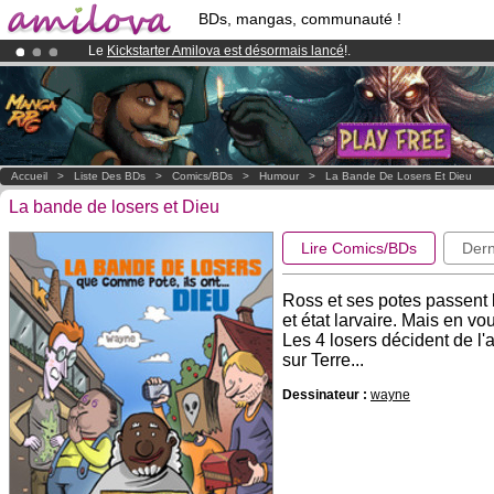
BDs, mangas, communauté !
Le
Kickstarter Amilova est désormais lancé
!.
Abonnement premium: à partir de
3.95 euros
par mois !
Clique ici p
Déjà 134393
membres
et 1208
BDs & Mangas
!
Accueil
>
Liste Des BDs
>
Comics/BDs
>
Humour
>
La Bande De Losers Et Dieu
La bande de losers et Dieu
Lire Comics/BDs
Dern
Ross et ses potes passent 
et état larvaire. Mais en vou
Les 4 losers décident de l'a
sur Terre...
Dessinateur :
wayne