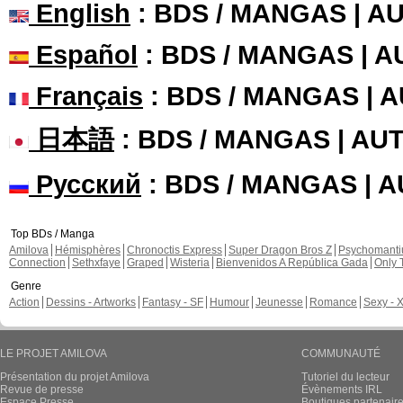
English
: BDS / MANGAS | 
Español
: BDS / MANGAS | 
Français
: BDS / MANGAS | 
日本語
: BDS / MANGAS | A
Русский
: BDS / MANGAS | 
Top BDs / Manga
Amilova
Hémisphères
Chronoctis Express
Super Dragon Bros Z
Psychomant
Connection
Sethxfaye
Graped
Wisteria
Bienvenidos A República Gada
Only 
Genre
Action
Dessins - Artworks
Fantasy - SF
Humour
Jeunesse
Romance
Sexy - 
LE PROJET AMILOVA
COMMUNAUTÉ
Présentation du projet Amilova
Tutoriel du lecteur
Revue de presse
Évènements IRL
Espace Presse
Boutiques partenair