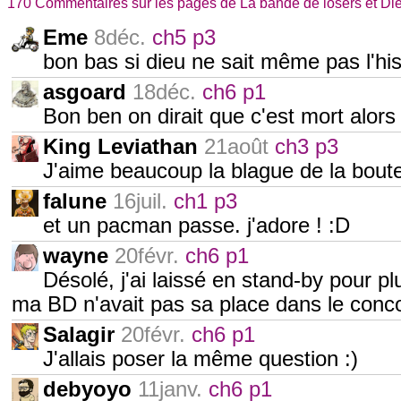
170 Commentaires sur les pages de La bande de losers et Di
Eme
8déc.
ch5 p3
bon bas si dieu ne sait même pas l'hist
asgoard
18déc.
ch6 p1
Bon ben on dirait que c'est mort alors
King Leviathan
21août
ch3 p3
J'aime beaucoup la blague de la bout
falune
16juil.
ch1 p3
et un pacman passe. j'adore ! :D
wayne
20févr.
ch6 p1
Désolé, j'ai laissé en stand-by pour pl
ma BD n'avait pas sa place dans le conco
Salagir
20févr.
ch6 p1
J'allais poser la même question :)
debyoyo
11janv.
ch6 p1