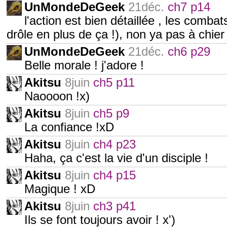
UnMondeDeGeek
21déc.
ch7 p14
l'action est bien détaillée , les comba
drôle en plus de ça !), non ya pas à chier 
UnMondeDeGeek
21déc.
ch6 p29
Belle morale ! j'adore !
Akitsu
8juin
ch5 p11
Naoooon !x)
Akitsu
8juin
ch5 p9
La confiance !xD
Akitsu
8juin
ch4 p23
Haha, ça c'est la vie d'un disciple !
Akitsu
8juin
ch4 p15
Magique ! xD
Akitsu
8juin
ch3 p41
Ils se font toujours avoir ! x')