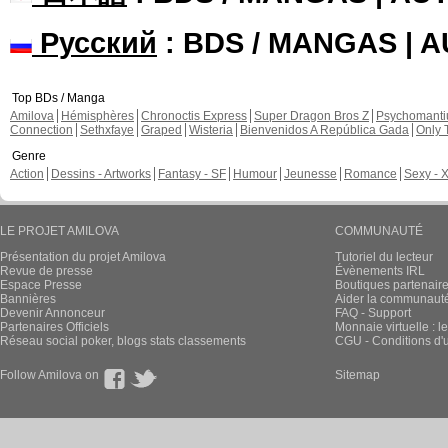
Русский
: BDS / MANGAS | 
Top BDs / Manga
Amilova
Hémisphères
Chronoctis Express
Super Dragon Bros Z
Psychomant
Connection
Sethxfaye
Graped
Wisteria
Bienvenidos A República Gada
Only 
Genre
Action
Dessins - Artworks
Fantasy - SF
Humour
Jeunesse
Romance
Sexy - 
LE PROJET AMILOVA
COMMUNAUTÉ
Présentation du projet Amilova
Tutoriel du lecteur
Revue de presse
Évènements IRL
Espace Presse
Boutiques partenair
Bannières
Aider la communauté 
Devenir Annonceur
FAQ - Support
Partenaires Officiels
Monnaie virtuelle : l
Réseau social poker, blogs stats classements
CGU - Conditions d'ut
Follow Amilova on
Sitemap