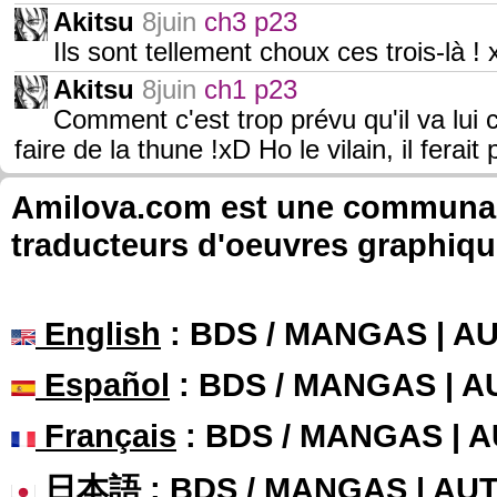
Akitsu
8juin
ch3 p23
Ils sont tellement choux ces trois-là !
Akitsu
8juin
ch1 p23
Comment c'est trop prévu qu'il va lui 
faire de la thune !xD Ho le vilain, il fera
Amilova.com est une communauté
traducteurs d'oeuvres graphiqu
English
: BDS / MANGAS | 
Español
: BDS / MANGAS | 
Français
: BDS / MANGAS | 
日本語
: BDS / MANGAS | A