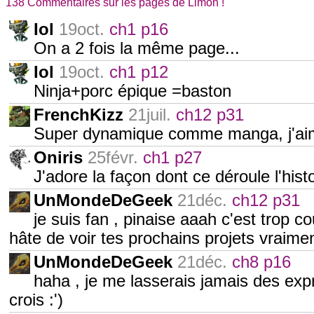
138 Commentaires sur les pages de Limon !
Iol
19oct.
ch1 p16
On a 2 fois la même page...
Iol
19oct.
ch1 p12
Ninja+porc épique =baston
FrenchKizz
21juil.
ch12 p31
Super dynamique comme manga, j'ai
Oniris
25févr.
ch1 p27
J'adore la façon dont ce déroule l'histo
UnMondeDeGeek
21déc.
ch12 p31
je suis fan , pinaise aaah c'est trop c
hâte de voir tes prochains projets vraimen
UnMondeDeGeek
21déc.
ch8 p16
haha , je me lasserais jamais des ex
crois :')