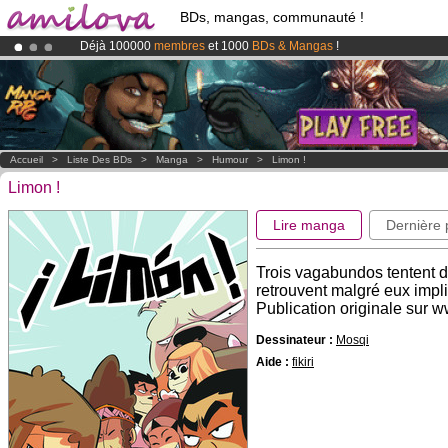
BDs, mangas, communauté !
Déjà 100000
membres
et 1000
BDs & Mangas
!
Le
Kickstarter Amilova est désormais lancé
!.
Abonnement premium: à partir de
3.95 euros
par mois !
Clique ici p
Accueil
>
Liste Des BDs
>
Manga
>
Humour
>
Limon !
Limon !
Lire manga
Dernière
Trois vagabundos tentent de
retrouvent malgré eux impli
Publication originale sur
Dessinateur :
Mosqi
Aide :
fikiri