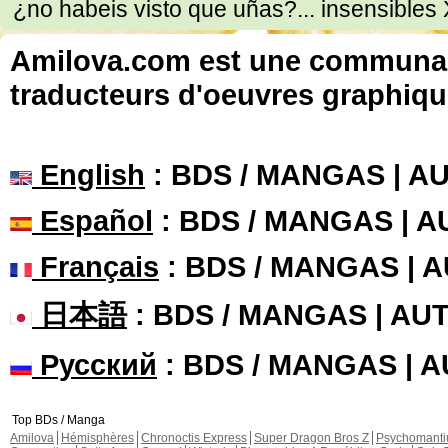
¿no habeis visto que uñas?... insensible
Amilova.com est une communauté
traducteurs d'oeuvres graphiqu
English
: BDS / MANGAS | 
Español
: BDS / MANGAS | 
Français
: BDS / MANGAS | 
日本語
: BDS / MANGAS | A
Русский
: BDS / MANGAS | 
Top BDs / Manga
Amilova
Hémisphères
Chronoctis Express
Super Dragon Bros Z
Psychomant