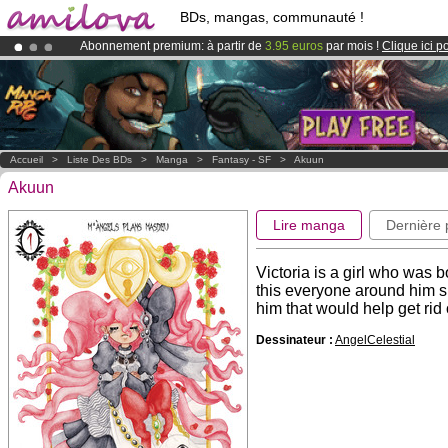
BDs, mangas, communauté !
Abonnement premium: à partir de
3.95 euros
par mois !
Clique ici p
Le
Kickstarter Amilova est désormais lancé
!.
Déjà 134393
membres
et 1208
BDs & Mangas
!
Accueil
>
Liste Des BDs
>
Manga
>
Fantasy - SF
>
Akuun
Akuun
Lire manga
Dernière
Victoria is a girl who was b
this everyone around him s
him that would help get rid 
Dessinateur :
AngelCelestial