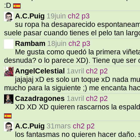
:D
A.C.Puig
19juin
ch2 p3
su ropa ha desaparecido espontaneam
suele pasar cuando tienes el pelo tan lar
Rambam
18juin
ch2 p3
Me gusta como quedó la primera viñeta
desnuda? o lo parece XD). Tiene que ser
AngelCelestial
1avril
ch2 p2
jajajaj xD es solo un toque xD nada m
mucho para la siguiente ;) me encanta hac
Cazadragones
1avril
ch2 p2
XD XD XD quieren rascarnos la espald
A.C.Puig
31mars
ch2 p2
los fantasmas no quieren hacer daño. s