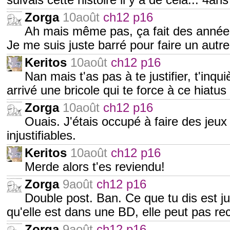
suivais cette histoire il y a de cela... 4a
Zorga
10août
ch12 p16
Ah mais même pas, ça fait des années q
Je me suis juste barré pour faire un autre
Keritos
10août
ch12 p16
Nan mais t'as pas à te justifier, t'inqui
arrivé une bricole qui te force à ce hiatu
Zorga
10août
ch12 p16
Ouais. J'étais occupé à faire des jeu
injustifiables.
Keritos
10août
ch12 p16
Merde alors t'es reviendu!
Zorga
9août
ch12 p16
Double post. Ban. Ce que tu dis est j
qu'elle est dans une BD, elle peut pas re
Zorga
9août
ch12 p16