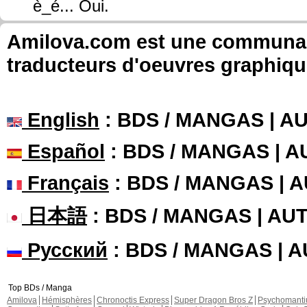
è_é... Oui.
Amilova.com est une communauté
traducteurs d'oeuvres graphiqu
English
: BDS / MANGAS | 
Español
: BDS / MANGAS | 
Français
: BDS / MANGAS | 
日本語
: BDS / MANGAS | A
Русский
: BDS / MANGAS | 
Top BDs / Manga
Amilova
Hémisphères
Chronoctis Express
Super Dragon Bros Z
Psychomant