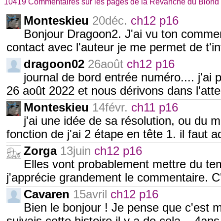
10419 Commentaires sur les pages de la Revanche du Blond
Monteskieu
20déc.
ch12 p16
Bonjour Dragoon2. J'ai vu ton commen
contact avec l'auteur je me permet de t'i
dragoon02
26août
ch12 p16
journal de bord entrée numéro.... j'a
26 août 2022 et nous dérivons dans l'atte
Monteskieu
14févr.
ch11 p16
j'ai une idée de sa résolution, ou du m
fonction de j'ai 2 étape en tête 1. il faut
Zorga
13juin
ch12 p16
Elles vont probablement mettre du tem
j'apprécie grandement le commentaire. C'
Cavaren
15avril
ch12 p16
Bien le bonjour ! Je pense que c'est 