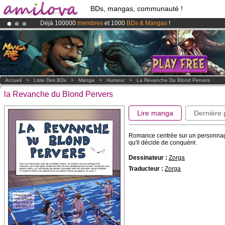
BDs, mangas, communauté !
Déjà 100000
membres
et 1000
BDs & Mangas
!
Abonnement premium: à partir de
3.95 euros
par mois !
Clique ici p
Le
Kickstarter Amilova est désormais lancé
!.
Accueil
>
Liste Des BDs
>
Manga
>
Humour
>
La Revanche Du Blond Pervers
la Revanche du Blond Pervers
Lire manga
Dernière
Romance centrée sur un personnage 
qu'il décide de conquérir.
Dessinateur :
Zorga
Traducteur :
Zorga