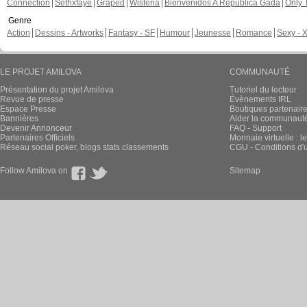
Connection
Sethxfaye
Graped
Wisteria
Bienvenidos A República Gada
Only 
Genre
Action
Dessins - Artworks
Fantasy - SF
Humour
Jeunesse
Romance
Sexy - 
LE PROJET AMILOVA
COMMUNAUTÉ
Présentation du projet Amilova
Tutoriel du lecteur
Revue de presse
Évènements IRL
Espace Presse
Boutiques partenair
Bannières
Aider la communauté 
Devenir Annonceur
FAQ - Support
Partenaires Officiels
Monnaie virtuelle : l
Réseau social poker, blogs stats classements
CGU - Conditions d'ut
Follow Amilova on
Sitemap