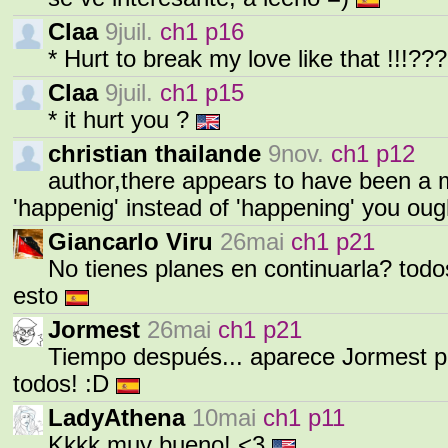
Claa
9juil.
ch1 p16
* Hurt to break my love like that !!!??
Claa
9juil.
ch1 p15
* it hurt you ?
christian thailande
9nov.
ch1 p12
author,there appears to have been a m
'happenig' instead of 'happening' you ough
Giancarlo Viru
26mai
ch1 p21
No tienes planes en continuarla? to
esto
Jormest
26mai
ch1 p21
Tiempo después... aparece Jormest pa
todos! :D
LadyAthena
10mai
ch1 p11
Kkkk muy bueno! <3