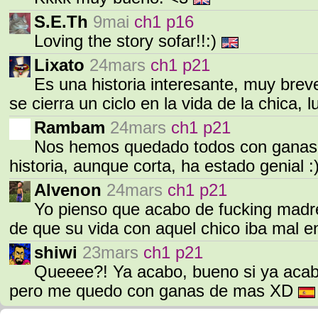
S.E.Th
9mai
ch1 p16
Loving the story sofar!!:)
Lixato
24mars
ch1 p21
Es una historia interesante, muy brev
se cierra un ciclo en la vida de la chica,
Rambam
24mars
ch1 p21
Nos hemos quedado todos con ganas 
historia, aunque corta, ha estado genial :
Alvenon
24mars
ch1 p21
Yo pienso que acabo de fucking madre
de que su vida con aquel chico iba mal 
shiwi
23mars
ch1 p21
Queeee?! Ya acabo, bueno si ya acab
pero me quedo con ganas de mas XD