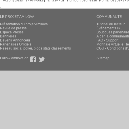
Action
Dessins - Artworks
Fantasy - SF
Humour
Jeunesse
Romance
Sexy - 
LE PROJET AMILOVA
COMMUNAUTÉ
Présentation du projet Amilova
Tutoriel du lecteur
Revue de presse
Évènements IRL
Espace Presse
Boutiques partenair
Bannières
Aider la communauté 
Devenir Annonceur
FAQ - Support
Partenaires Officiels
Monnaie virtuelle : l
Réseau social poker, blogs stats classements
CGU - Conditions d'ut
Follow Amilova on
Sitemap