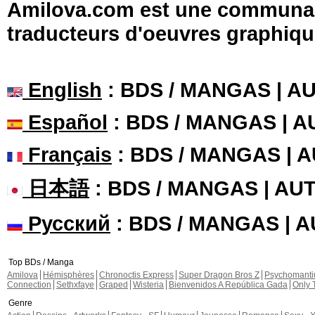
Amilova.com est une communauté
traducteurs d'oeuvres graphiqu
English
: BDS / MANGAS | 
Español
: BDS / MANGAS | 
Français
: BDS / MANGAS | 
日本語
: BDS / MANGAS | A
Русский
: BDS / MANGAS | 
Top BDs / Manga
Amilova
Hémisphères
Chronoctis Express
Super Dragon Bros Z
Psychomant
Connection
Sethxfaye
Graped
Wisteria
Bienvenidos A República Gada
Only 
Genre