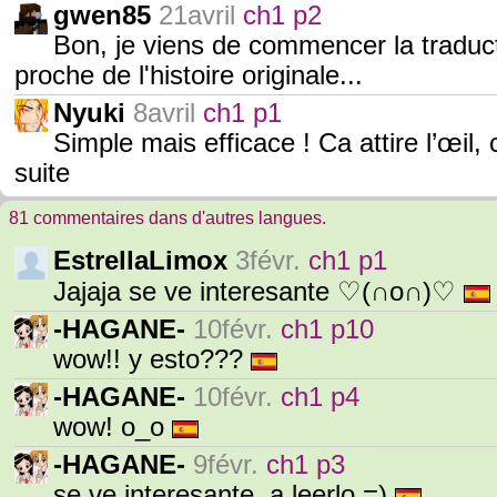
gwen85
21avril
ch1 p2
Bon, je viens de commencer la traductio
proche de l'histoire originale...
Nyuki
8avril
ch1 p1
Simple mais efficace ! Ca attire l’œil, 
suite
81 commentaires dans d'autres langues.
EstrellaLimox
3févr.
ch1 p1
Jajaja se ve interesante ♡(∩o∩)♡
-HAGANE-
10févr.
ch1 p10
wow!! y esto???
-HAGANE-
10févr.
ch1 p4
wow! o_o
-HAGANE-
9févr.
ch1 p3
se ve interesante, a leerlo =)