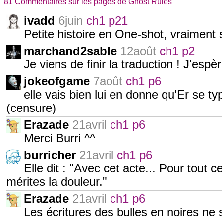
81 Commentaires sur les pages de Ghost Rules
ivadd
6juin
ch1 p21
Petite histoire en One-shot, vraiment s
marchand2sable
12août
ch1 p2
Je viens de finir la traduction ! J'espèr
jokeofgame
7août
ch1 p6
elle vais bien lui en donne qu'Er se t
(censure)
Erazade
21avril
ch1 p6
Merci Burri ^^
burricher
21avril
ch1 p6
Elle dit : "Avec cet acte... Pour tout c
mérites la douleur."
Erazade
21avril
ch1 p6
Les écritures des bulles en noires ne 