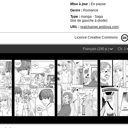
Mise à jour :
En pause
Genre :
Romance
Type :
manga - Saga
(lire de gauche à droite)
URL :
realchange.amilova.com
Licence Creative Commons
Français (190 p.)
Ch. 1