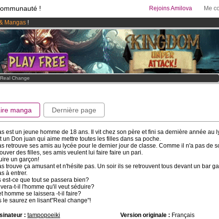
communauté !
Rejoins Amilova
Me co
& Mangas
!
 lancé
!.
95 euros
par mois !
Clique ici pour t'abonner
Real Change
Lire manga
Dernière page
s est un jeune homme de 18 ans. Il vit chez son père et fini sa dernière année au l
t un Don juan qui aime mettre toutes les filles dans sa poche.
s retrouve ses amis au lycée pour le dernier jour de classe. Comme il n'a pas de s
rouver des filles, ses amis veulent lui faire faire un pari.
ire un garçon!
s trouve ça amusant et n'hésite pas. Un soir ils se retrouvent tous devant un bar ga
s à entrer.
 est-ce que tout se passera bien?
vera-t-il l'homme qu'il veut séduire?
et homme se laissera -t-il faire?
 le saurez en lisant"Real change"!
inateur :
tampopoeiki
Version originale :
Français