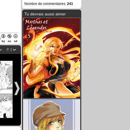
Nombre de commentaires:
241
Tu devrais aussi aimer
by
nc
nd
P. 1