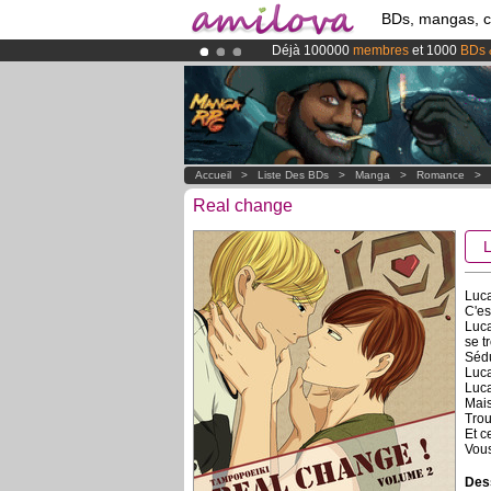
BDs, mangas, 
Déjà 100000
membres
et 1000
BDs 
Le
Kickstarter Amilova est désormais
Abonnement premium: à partir de
3.
Accueil
>
Liste Des BDs
>
Manga
>
Romance
>
Real change
Luca
C'es
Luca
se t
Sédu
Luca
Luca
Mais
Trou
Et c
Vous
Dess