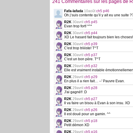
241 Commentaires sur les pages de 
Fafa-lafada
10août
ch5 p46
Oh j’suis contente qu’il y ait eu une suite ?
R2K
30avril
ch5 p45
Evan trop fort! *^*
R2K
30avril
ch5 p44
XD Le hasard fait toujours bien les choses!
R2K
30avril
ch5 p39
C'est trop triiiiste! T^T
R2K
30avril
ch5 p37
C'est un bon père. T^T
R2K
29avril
ch5 p32
Elle est vraiment instable émotionnellemen
R2K
29avril
ch5 p29
En plus il a rien fait… --' Pauvre Evan.
R2K
29avril
ch5 p28
J'ai gagné!! :D
R2K
29avril
ch5 p27
Il va faire un bisou à Evan à son insu. XD
R2K
29avril
ch5 p26
Il est doué pour un gamin. ^^
R2K
29avril
ch5 p18
Petit démon XD
R2K
29avril
ch5 p16