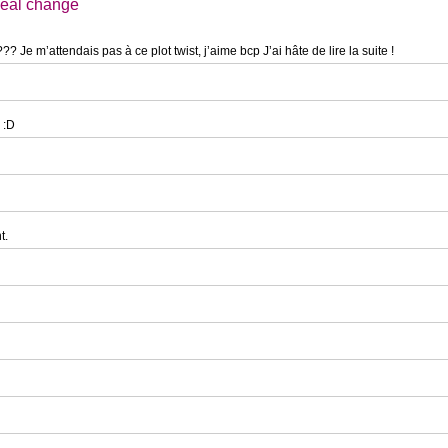
Real change
??? Je m’attendais pas à ce plot twist, j’aime bcp J’ai hâte de lire la suite !
 :D
t.