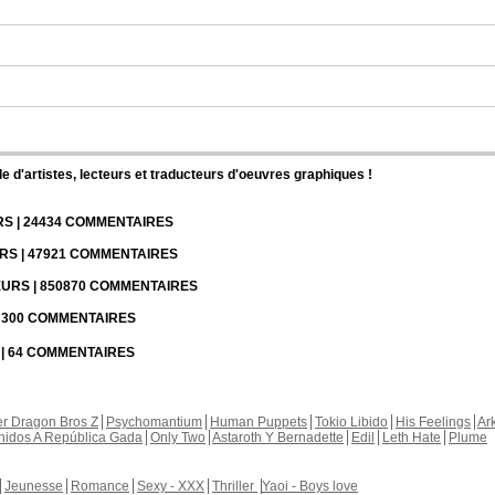
d'artistes, lecteurs et traducteurs d'oeuvres graphiques !
URS | 24434 COMMENTAIRES
URS | 47921 COMMENTAIRES
TEURS | 850870 COMMENTAIRES
 | 300 COMMENTAIRES
S | 64 COMMENTAIRES
r Dragon Bros Z
Psychomantium
Human Puppets
Tokio Libido
His Feelings
Ar
nidos A República Gada
Only Two
Astaroth Y Bernadette
Edil
Leth Hate
Plume
Jeunesse
Romance
Sexy - XXX
Thriller
Yaoi - Boys love