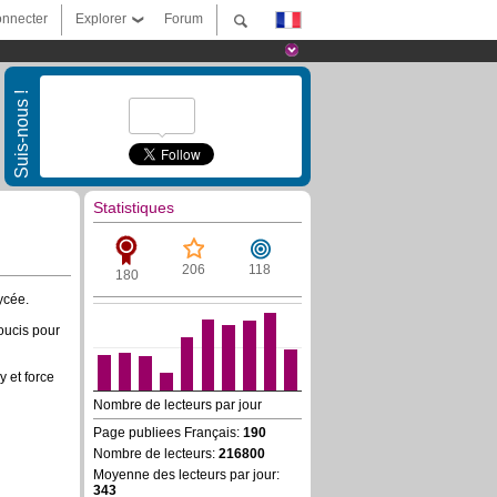
nnecter
Explorer
Forum
Suis-nous !
Statistiques
206
118
180
ycée.
oucis pour
y et force
Nombre de lecteurs par jour
Page publiees Français:
190
Nombre de lecteurs:
216800
Moyenne des lecteurs par jour:
343