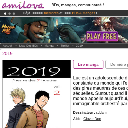
BDs, mangas, communauté !
Déjà 100000
membres
et 1000
BDs & Mangas
!
Abonnement premium: à partir de
3.95 euros
par mois !
Clique ici p
Le
Kickstarter Amilova est désormais lancé
!.
Accueil
>
Liste Des BDs
>
Manga
>
Thriller
>
2019
2019
Lire manga
Dernière
Luc est un adolescent de di
constante du monde qui l'ent
des pires meurtres de ces d
séquelles. Surtout quand il
monde appelle aujourd'hui,
inimaginable orchestré par
Dessinateur :
cddam
Aide :
Clover Doe