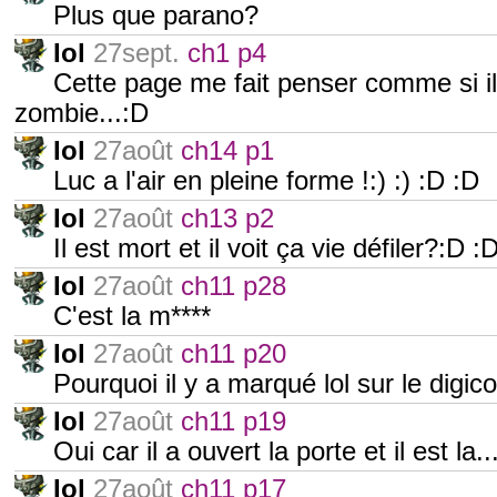
Plus que parano?
Iol
27sept.
ch1 p4
Cette page me fait penser comme si il
zombie...:D
Iol
27août
ch14 p1
Luc a l'air en pleine forme !:) :) :D :D
Iol
27août
ch13 p2
Il est mort et il voit ça vie défiler?:D :
Iol
27août
ch11 p28
C'est la m****
Iol
27août
ch11 p20
Pourquoi il y a marqué lol sur le digi
Iol
27août
ch11 p19
Oui car il a ouvert la porte et il est la..
Iol
27août
ch11 p17