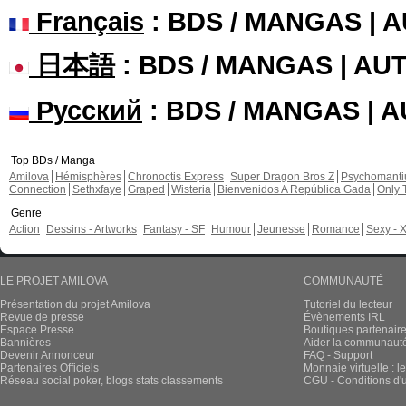
Français
: BDS / MANGAS | 
日本語
: BDS / MANGAS | A
Русский
: BDS / MANGAS | 
Top BDs / Manga
Amilova
Hémisphères
Chronoctis Express
Super Dragon Bros Z
Psychomant
Connection
Sethxfaye
Graped
Wisteria
Bienvenidos A República Gada
Only 
Genre
Action
Dessins - Artworks
Fantasy - SF
Humour
Jeunesse
Romance
Sexy - 
LE PROJET AMILOVA
COMMUNAUTÉ
Présentation du projet Amilova
Tutoriel du lecteur
Revue de presse
Évènements IRL
Espace Presse
Boutiques partenair
Bannières
Aider la communauté 
Devenir Annonceur
FAQ - Support
Partenaires Officiels
Monnaie virtuelle : l
Réseau social poker, blogs stats classements
CGU - Conditions d'ut