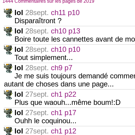
1444 Commentaires sur les pages de 2019
Iol
28sept.
ch11 p10
Disparaîtront ?
Iol
28sept.
ch10 p13
Boire toute les cannettes avant de mou
Iol
28sept.
ch10 p10
Tout simplement...
Iol
28sept.
ch9 p7
Je me suis toujours demandé comment
autant de choses dans une page...
Iol
27sept.
ch1 p22
Plus que waouh...même boum!:D
Iol
27sept.
ch1 p17
Ouhh le coquinou...
Iol
27sept.
ch1 p12