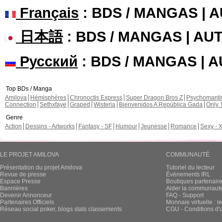
Français
: BDS / MANGAS | 
日本語
: BDS / MANGAS | A
Русский
: BDS / MANGAS | 
Top BDs / Manga
Amilova
Hémisphères
Chronoctis Express
Super Dragon Bros Z
Psychomant
Connection
Sethxfaye
Graped
Wisteria
Bienvenidos A República Gada
Only 
Genre
Action
Dessins - Artworks
Fantasy - SF
Humour
Jeunesse
Romance
Sexy - 
LE PROJET AMILOVA
COMMUNAUTÉ
Présentation du projet Amilova
Tutoriel du lecteur
Revue de presse
Évènements IRL
Espace Presse
Boutiques partenair
Bannières
Aider la communauté 
Devenir Annonceur
FAQ - Support
Partenaires Officiels
Monnaie virtuelle : l
Réseau social poker, blogs stats classements
CGU - Conditions d'ut