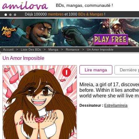
BDs, mangas, communauté !
Déjà 100000
membres
et 1000
BDs & Mangas
!
Le
Kickstarter Amilova est désormais lancé
!.
Abonnement premium: à partir de
3.95 euros
par mois !
Clique ici p
Accueil
>
Liste Des BDs
>
Manga
>
Romance
>
Un Amor Imposible
Un Amor Imposible
Lire manga
Dernière
Mireia, a girl of 17, disco
before. Within it lies another
world where she will live ma
Dessinateur :
Estrellamireia