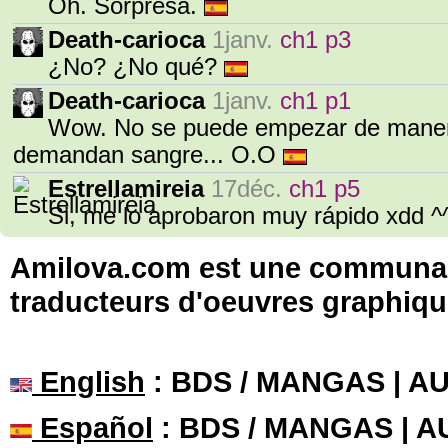
Oh. Sorpresa.
Death-carioca
1janv.
ch1 p3
¿No? ¿No qué?
Death-carioca
1janv.
ch1 p1
Wow. No se puede empezar de maner
demandan sangre... O.O
Estrellamireia
17déc.
ch1 p5
Si, me lo aprobaron muy rápido xdd ^^
Amilova.com est une communauté
traducteurs d'oeuvres graphiqu
English
: BDS / MANGAS | 
Español
: BDS / MANGAS | 