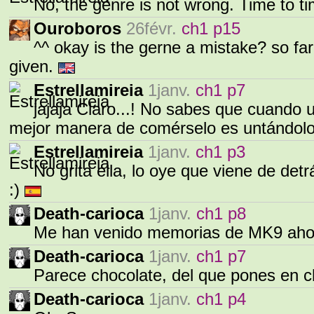
No, the genre is not wrong. Time to tim
Ouroboros
26févr.
ch1 p15
^^ okay is the gerne a mistake? so fa
given.
Estrellamireia
1janv.
ch1 p7
jajaja Claro...! No sabes que cuando 
mejor manera de comérselo es untándolo
Estrellamireia
1janv.
ch1 p3
No grita ella, lo oye que viene de detrá
:)
Death-carioca
1janv.
ch1 p8
Me han venido memorias de MK9 aho
Death-carioca
1janv.
ch1 p7
Parece chocolate, del que pones en
Death-carioca
1janv.
ch1 p4