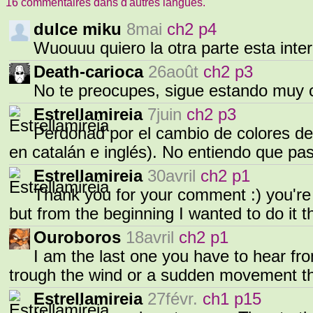
16 commentaires dans d'autres langues.
dulce miku
8mai
ch2 p4
Wuouuu quiero la otra parte esta int
Death-carioca
26août
ch2 p3
No te preocupes, sigue estando muy 
Estrellamireia
7juin
ch2 p3
Perdonad por el cambio de colores de 
en catalán e inglés). No entiendo que p
Estrellamireia
30avril
ch2 p1
Thank you for your comment :) you're 
but from the beginning I wanted to do it 
Ouroboros
18avril
ch2 p1
I am the last one you have to hear from
trough the wind or a sudden movement t
Estrellamireia
27févr.
ch1 p15