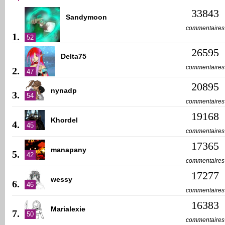
33843
Sandymoon
commentaires
1.
52
26595
Delta75
commentaires
2.
47
20895
nynadp
3.
54
commentaires
19168
Khordel
4.
45
commentaires
17365
manapany
5.
42
commentaires
17277
wessy
6.
46
commentaires
16383
Marialexie
7.
50
commentaires