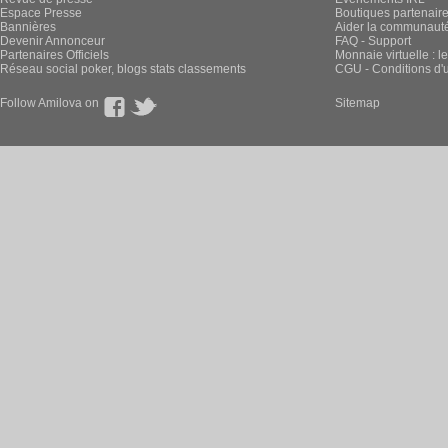
Espace Presse
Boutiques partenair
Bannières
Aider la communauté 
Devenir Annonceur
FAQ - Support
Partenaires Officiels
Monnaie virtuelle : l
Réseau social poker, blogs stats classements
CGU - Conditions d'ut
Follow Amilova on
Sitemap