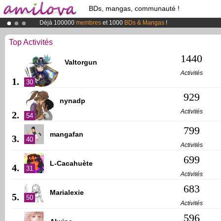
BDs, mangas, communauté !
Déjà 100000
membres
et 1000
BDs & Mangas
!
Le
Kickstarter Amilova est désormais lancé
!.
Abonnement premium: à partir de
3.95 euros
par mois !
Clique ici p
Top Activités
1440
Valtorgun
Activités
1.
30
929
nynadp
Activités
2.
54
799
mangafan
3.
40
Activités
699
L-Cacahuète
4.
31
Activités
683
Marialexie
5.
50
Activités
596