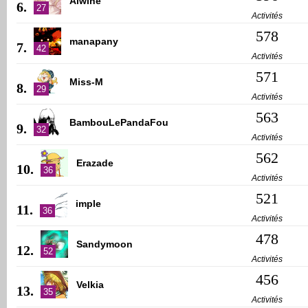
Alwine
6.
27
Activités
578
manapany
7.
42
Activités
571
Miss-M
8.
29
Activités
563
BambouLePandaFou
9.
32
Activités
562
Erazade
10.
36
Activités
521
imple
11.
36
Activités
478
Sandymoon
12.
52
Activités
456
Velkia
13.
35
Activités