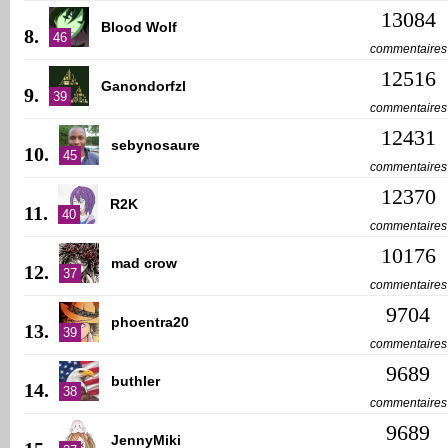
13084
Blood Wolf
8.
46
commentaires
12516
Ganondorfzl
9.
39
commentaires
12431
sebynosaure
10.
45
commentaires
12370
R2K
11.
40
commentaires
10176
mad crow
12.
37
commentaires
9704
phoentra20
13.
39
commentaires
9689
buthler
14.
38
commentaires
9689
JennyMiki