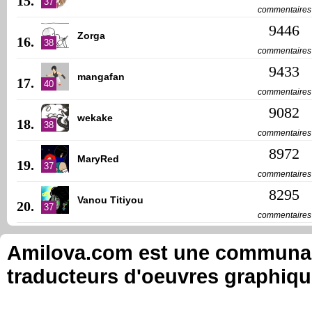
15.
37
commentaires
9446
Zorga
16.
38
commentaires
9433
mangafan
17.
40
commentaires
9082
wekake
18.
38
commentaires
8972
MaryRed
19.
37
commentaires
8295
Vanou Titiyou
20.
37
commentaires
Amilova.com est une communauté
traducteurs d'oeuvres graphiqu