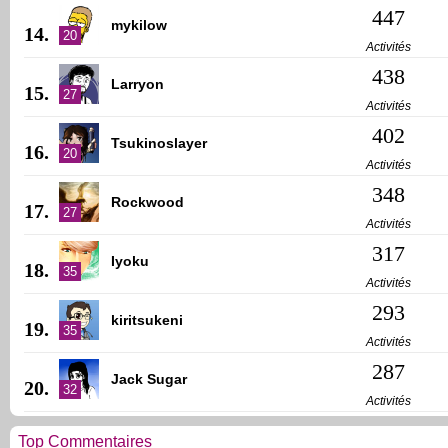
447
mykilow
14.
20
Activités
438
Larryon
15.
27
Activités
402
Tsukinoslayer
16.
20
Activités
348
Rockwood
17.
27
Activités
317
Iyoku
18.
35
Activités
293
kiritsukeni
19.
35
Activités
287
Jack Sugar
20.
32
Activités
Top Commentaires