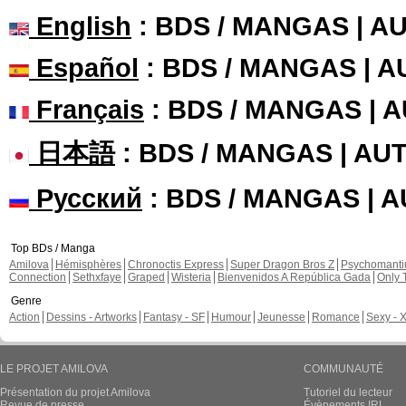
English
: BDS / MANGAS | 
Español
: BDS / MANGAS | 
Français
: BDS / MANGAS | 
日本語
: BDS / MANGAS | A
Русский
: BDS / MANGAS | 
Top BDs / Manga
Amilova
Hémisphères
Chronoctis Express
Super Dragon Bros Z
Psychomant
Connection
Sethxfaye
Graped
Wisteria
Bienvenidos A República Gada
Only 
Genre
Action
Dessins - Artworks
Fantasy - SF
Humour
Jeunesse
Romance
Sexy - 
LE PROJET AMILOVA
COMMUNAUTÉ
Présentation du projet Amilova
Tutoriel du lecteur
Revue de presse
Évènements IRL