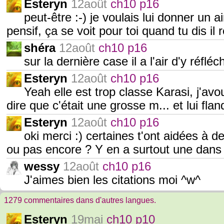
Esteryn
12août
ch10 p16
peut-être :-) je voulais lui donner un ai
pensif, ça se voit pour toi quand tu dis il 
shéra
12août
ch10 p16
sur la dernière case il a l'air d'y réfléc
Esteryn
12août
ch10 p16
Yeah elle est trop classe Karasi, j'avo
dire que c'était une grosse m... et lui fla
Esteryn
12août
ch10 p16
oki merci :) certaines t'ont aidées à d
ou pas encore ? Y en a surtout une dans
wessy
12août
ch10 p16
J'aimes bien les citations moi ^w^
1279 commentaires dans d'autres langues.
Esteryn
19mai
ch10 p10