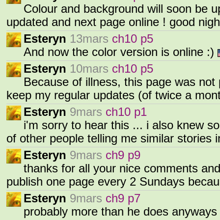
Colour and background will soon be up
updated and next page online ! good nigh
Esteryn
13mars
ch10 p5
And now the color version is online :)
Esteryn
10mars
ch10 p5
Because of illness, this page was not p
keep my regular updates (of twice a mon
Esteryn
9mars
ch10 p1
i'm sorry to hear this ... i also knew 
of other people telling me similar stories i
Esteryn
9mars
ch9 p9
thanks for all your nice comments an
publish one page every 2 Sundays becau
Esteryn
9mars
ch9 p7
probably more than he does anyways 