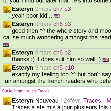
it, you'll find out later that he's into som
Esteryn
9mars
ch7 p3
yeah poor kid...
Esteryn
9mars
ch6 p3
good then ^^ the whole story and moo
cause much wondering amongst the reader
Esteryn
9mars
ch6 p2
thanks :) it does suit him so well ;)
Esteryn
9mars
ch5 p10
exactly my feeling too ^^ but don't say 
fan amongst the french readers who defe
Sur le forum : sujets Traces
Esteryn
Nouveau !
24févr.
Traces - M
Traces a été mis à jour plusieurs fois