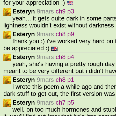
for your appreciation :)
Esteryn
9mars
ch9 p3
yeah... it gets quite dark in some par
lightness wouldn't exist without darkness
Esteryn
9mars
ch8 p9
thank you :) i've worked very hard on th
be appreciated :)
Esteryn
9mars
ch8 p4
yeah, she's having a pretty rough day /
meant to be very different but i didn't ha
Esteryn
9mars
ch8 p1
i wrote this poem a while ago and then 
dark stuff to get out, the first version 
Esteryn
9mars
ch7 p5
well, on too much hormones and stupid