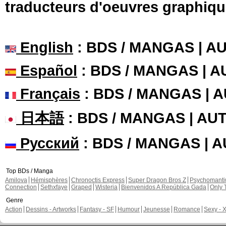
traducteurs d'oeuvres graphiqu
English
: BDS / MANGAS | 
Español
: BDS / MANGAS | 
Français
: BDS / MANGAS | 
日本語
: BDS / MANGAS | A
Русский
: BDS / MANGAS | 
Top BDs / Manga
Amilova
Hémisphères
Chronoctis Express
Super Dragon Bros Z
Psychomant
Connection
Sethxfaye
Graped
Wisteria
Bienvenidos A República Gada
Only 
Genre
Action
Dessins - Artworks
Fantasy - SF
Humour
Jeunesse
Romance
Sexy - 