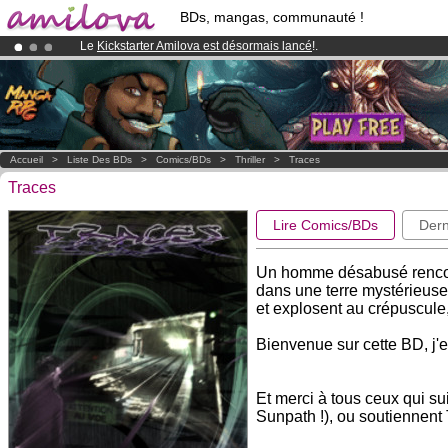
BDs, mangas, communauté !
Le
Kickstarter Amilova est désormais lancé
!.
Déjà 134393
membres
et 1208
BDs & Mangas
!
Abonnement premium: à partir de
3.95 euros
par mois !
Clique ici p
Accueil
>
Liste Des BDs
>
Comics/BDs
>
Thriller
>
Traces
Traces
Lire Comics/BDs
Dern
Un homme désabusé rencont
dans une terre mystérieuse
et explosent au crépuscule,
Bienvenue sur cette BD, j'e
Et merci à tous ceux qui sui
Sunpath !), ou soutiennent