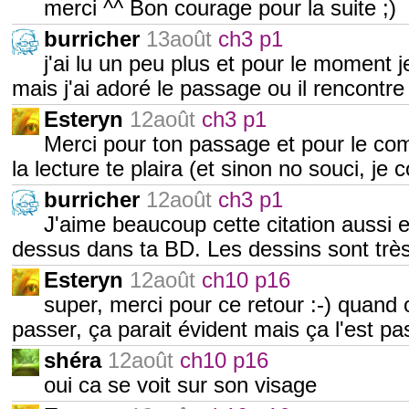
merci ^^ Bon courage pour la suite ;)
burricher
13août
ch3 p1
j'ai lu un peu plus et pour le moment j
mais j'ai adoré le passage ou il rencontre
Esteryn
12août
ch3 p1
Merci pour ton passage et pour le com
la lecture te plaira (et sinon no souci, je
burricher
12août
ch3 p1
J'aime beaucoup cette citation aussi et
dessus dans ta BD. Les dessins sont très 
Esteryn
12août
ch10 p16
super, merci pour ce retour :-) quand o
passer, ça parait évident mais ça l'est pa
shéra
12août
ch10 p16
oui ca se voit sur son visage