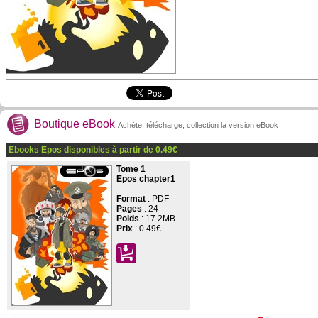
Boutique eBook
Achète, télécharge, collection la version eBook
Ebooks Epos disponibles à partir de
0.49
€
Tome 1
Epos chapter1
Format
: PDF
Pages
:
24
Poids
: 17.2MB
Prix
:
0.49€