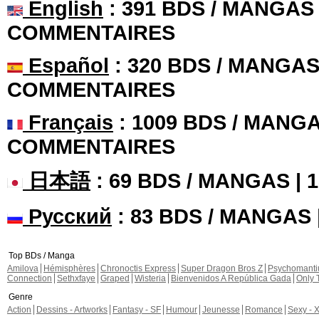
English
: 391 BDS / MANGAS 
COMMENTAIRES
Español
: 320 BDS / MANGAS 
COMMENTAIRES
Français
: 1009 BDS / MANGA
COMMENTAIRES
日本語
: 69 BDS / MANGAS |
Русский
: 83 BDS / MANGAS
Top BDs / Manga
Amilova
Hémisphères
Chronoctis Express
Super Dragon Bros Z
Psychomant
Connection
Sethxfaye
Graped
Wisteria
Bienvenidos A República Gada
Only 
Genre
Action
Dessins - Artworks
Fantasy - SF
Humour
Jeunesse
Romance
Sexy - 