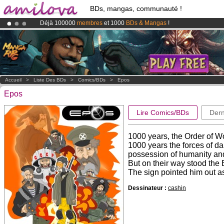
BDs, mangas, communauté !
Déjà 100000
membres
et 1000
BDs & Mangas
!
Le
Kickstarter Amilova est désormais lancé
!.
Abonnement premium: à partir de
3.95 euros
par mois !
Clique ici p
Accueil
>
Liste Des BDs
>
Comics/BDs
>
Epos
Epos
Lire Comics/BDs
Dern
1000 years, the Order of W
1000 years the forces of da
possession of humanity an
But on their way stood the
The sign pointed him out as
Dessinateur :
cashin