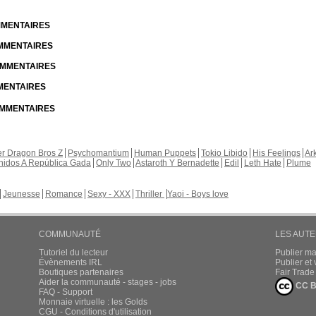
OMMENTAIRES
OMMENTAIRES
COMMENTAIRES
MMENTAIRES
COMMENTAIRES
r Dragon Bros Z
Psychomantium
Human Puppets
Tokio Libido
His Feelings
Ar
nidos A República Gada
Only Two
Astaroth Y Bernadette
Edil
Leth Hate
Plume
Jeunesse
Romance
Sexy - XXX
Thriller
Yaoi - Boys love
COMMUNAUTÉ
LES AUT
Tutoriel du lecteur
Publier m
Évènements IRL
Publier e
Boutiques partenaires
Fair Trad
Aider la communauté - stages - jobs
CC B
FAQ - Support
Monnaie virtuelle : les Golds
CGU - Conditions d'utilisation