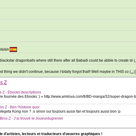
jajaja
blackstar dragonballs where still there after all Babadi could be abble to create dr
(.
od thing we didn't continue, because I totally forgot that!! Well maybe in THIS co
(...)
os Z
 Z - Ebooks descriptions
ère fournée des Ebooks :) » http://www.amilova.com/fr/BD-manga/32/super-dragon-
s Z - Ben l'histoire quoi
Vegeta Kong non ? :o sinon oui toujours aussi fan et toujours aussi bon :p
ros Z - J’ai trouvé le Joueurdugrenier
d'artistes, lecteurs et traducteurs d'oeuvres graphiques !