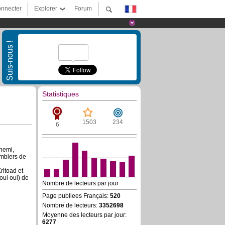
nnecter
Explorer
Forum
Suis-nous !
Statistiques
1503
234
6
nnemi,
ombiers de
ritoad et
(oui oui) de
Nombre de lecteurs par jour
Page publiees Français:
520
Nombre de lecteurs:
3352698
Moyenne des lecteurs par jour:
6277