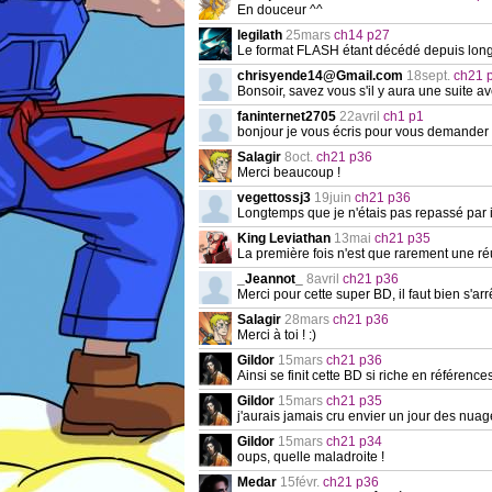
En douceur ^^
legilath
25mars
ch14 p27
Le format FLASH étant décédé depuis longte
chrisyende14@Gmail.com
18sept.
ch21 
Bonsoir, savez vous s'il y aura une suite 
faninternet2705
22avril
ch1 p1
bonjour je vous écris pour vous demander s
Salagir
8oct.
ch21 p36
Merci beaucoup !
vegettossj3
19juin
ch21 p36
Longtemps que je n'étais pas repassé par i
King Leviathan
13mai
ch21 p35
La première fois n'est que rarement une ré
_Jeannot_
8avril
ch21 p36
Merci pour cette super BD, il faut bien s'ar
Salagir
28mars
ch21 p36
Merci à toi ! :)
Gildor
15mars
ch21 p36
Ainsi se finit cette BD si riche en référen
Gildor
15mars
ch21 p35
j'aurais jamais cru envier un jour des nuag
Gildor
15mars
ch21 p34
oups, quelle maladroite !
Medar
15févr.
ch21 p36