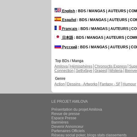
English
: BDS / MANGAS | AUTEURS | C
Español
: BDS / MANGAS | AUTEURS | C
Français
: BDS / MANGAS | AUTEURS | 
日本語
: BDS / MANGAS | AUTEURS | CO
Русский
: BDS / MANGAS | AUTEURS | 
Top BDs / Manga
Amilova
Hémisphères
Chronoctis Express
Supe
Connection
Sethxfaye
Graped
Wisteria
Bienve
Genre
Action
Dessins - Artworks
Fantasy - SF
Humour
LE PROJET AMILOVA
Présentation du projet Amilova
Revue de presse
Espace Presse
Bannières
Devenir Annonceur
Partenaires Officiels
Réseau social poker, blogs stats classements