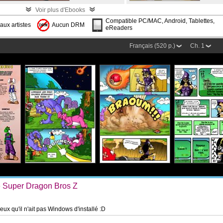
Voir plus d'Ebooks
Compatible PC/MAC, Android, Tablettes,
aux artistes
Aucun DRM
eReaders
Français (520 p.)
Ch. 1
e Super Dragon Bros Z
x qu'il n'ait pas Windows d'installé :D