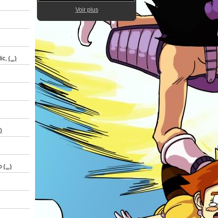
Voir plus
lic,
(...)
.)
vo
(...)