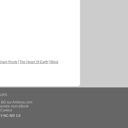
kham Roots
The Heart Of Earth
Blind
EURS
a BD sur Amilova.com
t vendre mon eBook
e Comics
Y-NC-ND 3.0