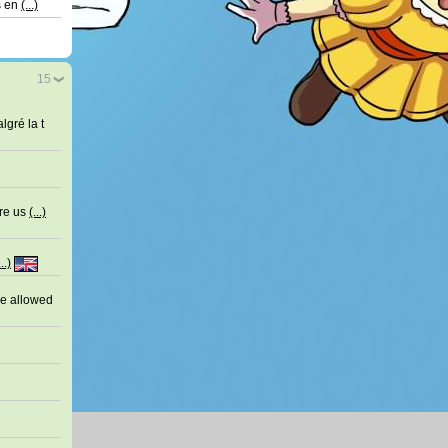
s en
(...)
15
gré la t
ere us
(...)
...)
re allowed