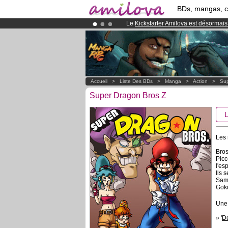
BDs, mangas, 
Le
Kickstarter Amilova est désormais
Abonnement premium: à partir de
3.
Déjà 100000
membres
et 1000
BDs 
Accueil
>
Liste Des BDs
>
Manga
>
Action
>
Sup
Super Dragon Bros Z
Les 
Bros
Picc
l'es
Ils 
Samc
Gok
Une
» '
De