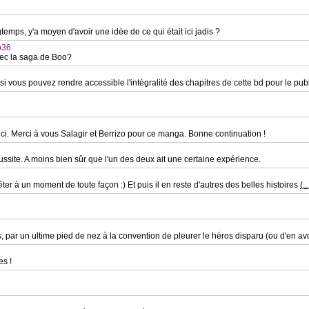
mps, y'a moyen d'avoir une idée de ce qui était ici jadis ?
p36
avec la saga de Boo?
i vous pouvez rendre accessible l'intégralité des chapitres de cette bd pour le pub
ci. Merci à vous Salagir et Berrizo pour ce manga. Bonne continuation !
ussite. A moins bien sûr que l'un des deux ait une certaine expérience.
rêter à un moment de toute façon :) Et puis il en reste d'autres des belles histoires
(..
ces, par un ultime pied de nez à la convention de pleurer le héros disparu (ou d'en a
es !