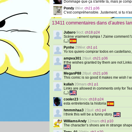
Dommage que ça s'arrête là, mais je compren
Pondy
8févr.
ch21 p36
C'est compréhensible. Justement, si tu n'as p
13411 commentaires dans d'autres la
Jubaro
9oct.
ch18 p24
Scène vraiment sympa ! J'aime comment l'a
(...)
Pynhe
29févr.
ch1 p1
Yo los quiero comprar todos en castellan
ampva301
29juil.
ch21 p36
If the wishes granted by them are not Link
MeganP88
28juil.
ch21 p36
This comic is so good it makes me wish I was
kuliah
20mars
ch1 p1
Links are allowed in comments only for T
(...)
cooler23
9nov.
ch18 p24
esta entretenida la historia
hmmmhaa3
23juil.
ch1 p4
I think this will be a funny story.
WilliamsAndy
12mars
ch1 p10
The character’s shoes are in strange shap