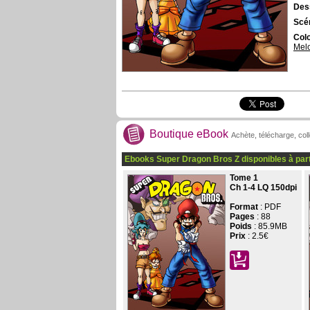
Dess
Scén
Colo
Mel
Boutique eBook
Achète, télécharge, col
Ebooks Super Dragon Bros Z disponibles à par
Tome 1
Ch 1-4 LQ 150dpi
Format
: PDF
Pages
:
88
Poids
: 85.9MB
Prix
:
2.5€