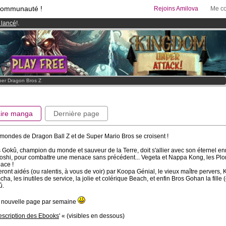
communauté !
Rejoins Amilova
Me co
 lancé
!.
95 euros
par mois !
Clique ici pour t'abonner
& Mangas
!
er Dragon Bros Z
Lire manga
Dernière page
mondes de Dragon Ball Z et de Super Mario Bros se croisent !
 Gokû, champion du monde et sauveur de la Terre, doit s'allier avec son éternel e
oshi, pour combattre une menace sans précédent... Vegeta et Nappa Kong, les Pl
pace !
seront aidés (ou ralentis, à vous de voir) par Koopa Génial, le vieux maître pervers, K
ha, les inutiles de service, la jolie et colérique Beach, et enfin Bros Gohan la fille 
û.
 nouvelle page par semaine
scription des Ebooks
' « (visibles en dessous)