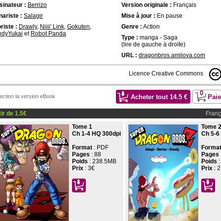
inateur :
Berrizo
Version originale :
Français
ariste :
Salagir
Mise à jour :
En pause
riste :
Drawly
,
Niiii' Link
,
Gokuten
,
Genre :
Action
odyYukai
et
Robot Panda
Type :
manga - Saga
(lire de gauche à droite)
URL :
dragonbros.amilova.com
Licence Creative Commons
0
Acheter tout
14.5
€
Pai
lection la version eBook
tir de
1.5
€
Franç
Tome 1
Tome 
Ch 1-4 HQ 300dpi
Ch 5-6
Format
: PDF
Forma
Pages
:
88
Pages
Poids
: 238.5MB
Poids
:
Prix
:
3€
Prix
:
2