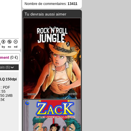
Nombre de commentaires:
13411
Tu devrais aussi aimer
by
nc
nd
ement
(
0
€)
ais (6)
2
 LQ 150dpi
t
: PDF
:
55
 50.1MB
.5€