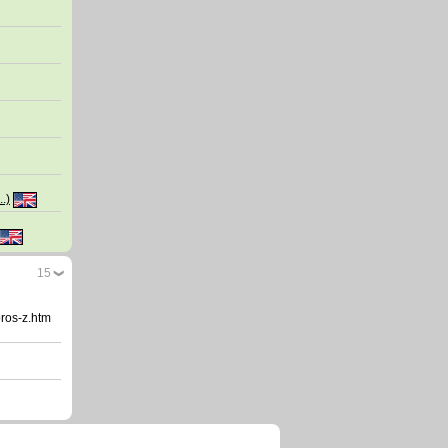
..)
15
bros-z.htm