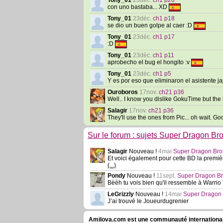
Tony_01
23déc.
ch1 p20
con uno bastaba... XD
Tony_01
23déc.
ch1 p18
se dio un buen golpe al caer :D
Tony_01
23déc.
ch1 p17
:D
Tony_01
23déc.
ch1 p11
aprobecho el bug el hongito :v
Tony_01
23déc.
ch1 p5
Y es por eso que eliminaron el asistente ja
Ouroboros
17nov.
ch21 p36
Well.. I know you dislike GokuTime but the 
Salagir
17nov.
ch21 p36
They'll use the ones from Pic... oh wait. Go
Sur le forum : sujets Super Dragon Br
Salagir
Nouveau !
4mai
Super Dragon Bros
Et voici également pour cette BD la premi
(...)
Pondy
Nouveau !
11sept.
Super Dragon Bro
Bèèh tu vois bien qu'il ressemble à Warrio 
LeGrizzly
Nouveau !
14mai
Super Dragon B
J’ai trouvé le Joueurdugrenier
Amilova.com est une communauté internationale 