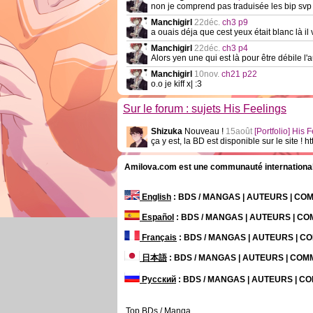
non je comprend pas traduisée les bip svp
Manchigirl
22déc.
ch3 p9
a ouais déja que cest yeux était blanc là il 
Manchigirl
22déc.
ch3 p4
Alors yen une qui est là pour être débile l'
Manchigirl
10nov.
ch21 p22
o.o je kiff x| :3
Sur le forum : sujets His Feelings
Shizuka
Nouveau !
15août
[Portfolio] His
ça y est, la BD est disponible sur le site ! 
Amilova.com est une communauté internationale 
English
: BDS / MANGAS | AUTEURS | C
Español
: BDS / MANGAS | AUTEURS | C
Français
: BDS / MANGAS | AUTEURS | 
日本語
: BDS / MANGAS | AUTEURS | CO
Русский
: BDS / MANGAS | AUTEURS | 
Top BDs / Manga