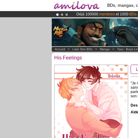
BDs, mangas, 
Déjà 100000
membres
et 1000
BDs 
Abonnement premium: à partir de
3.
Le
Kickstarter Amilova est désormais
Accueil
>
Liste Des BDs
>
Manga
>
Yaoi - Boys L
His Feelings
"Je 
sans
parl
son 
Dess
Aide