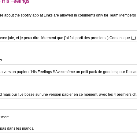
 His Feelings
ore about the spotify app at Links are allowed in comments only for Team Members!
avec joie, et je peux dire fièrement que j'ai fait parti des premiers :) Content que
(...)
 ?
! La version papier d'His Feelings !! Avec même un petit pack de goodies pour l'occa
d mais oui ! Je bosse sur une version papier en ce moment, avec les 4 premiers ch
t mort
 pas dans les manga