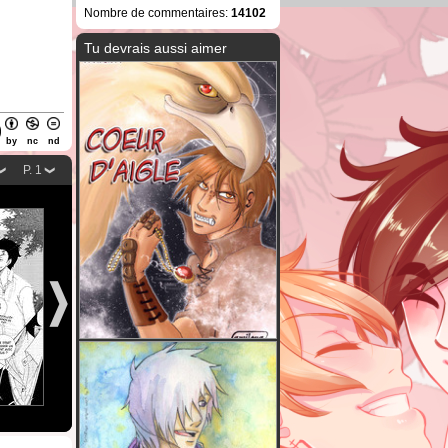
Nombre de commentaires:
14102
Tu devrais aussi aimer
by
nc
nd
P. 1