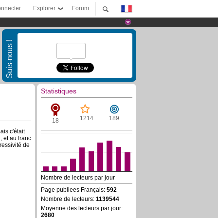
nnecter
Explorer
Forum
Suis-nous !
Statistiques
1214
189
18
is c'était
 et au franc
ressivité de
Nombre de lecteurs par jour
Page publiees Français:
592
Nombre de lecteurs:
1139544
Moyenne des lecteurs par jour:
2680