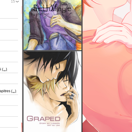
15
si
(...)
apitres
(...)