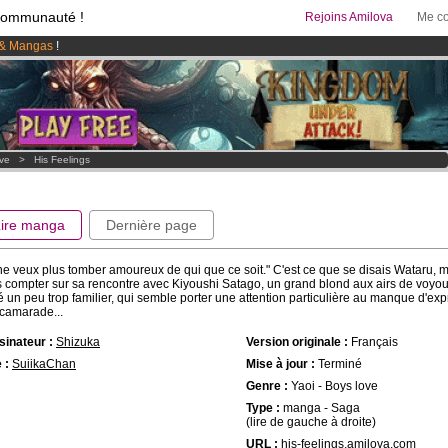
communauté !
Rejoins Amilova
Me co
& Mangas
!
95 euros
par mois !
Clique ici pour t'abonner
 lancé
!.
ove
>
His Feelings
Lire manga
Dernière page
ne veux plus tomber amoureux de qui que ce soit." C'est ce que se disais Wataru, ma
 compter sur sa rencontre avec Kiyoushi Satago, un grand blond aux airs de voyou,
é un peu trop familier, qui semble porter une attention particulière au manque d'exp
camarade...
inateur :
Shizuka
Version originale :
Français
 :
SuiikaChan
Mise à jour :
Terminé
Genre :
Yaoi - Boys love
Type :
manga - Saga
(lire de gauche à droite)
URL :
his-feelings.amilova.com