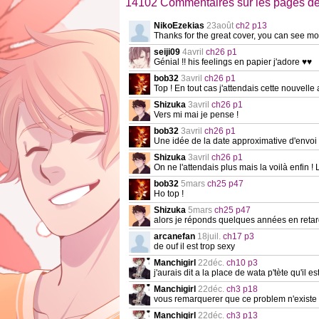
14102 Commentaires sur les pages de
NikoEzekias
23août
ch2 p13
Thanks for the great cover, you can see m
seiji09
4avril
ch26 p1
Génial !! his feelings en papier j'adore ♥♥
bob32
3avril
ch26 p1
Top ! En tout cas j'attendais cette nouvelle 
Shizuka
3avril
ch26 p1
Vers mi mai je pense !
bob32
3avril
ch26 p1
Une idée de la date approximative d'envoi
Shizuka
3avril
ch26 p1
On ne l'attendais plus mais la voilà enfin 
bob32
5mars
ch25 p47
Ho top !
Shizuka
5mars
ch25 p47
alors je réponds quelques années en retar
arcanefan
18juil.
ch17 p3
de ouf il est trop sexy
Manchigirl
22déc.
ch10 p3
j'aurais dit a la place de wata p'tète qu'il es
Manchigirl
22déc.
ch3 p18
vous remarquerer que ce problem n'existe
Manchigirl
22déc.
ch3 p13