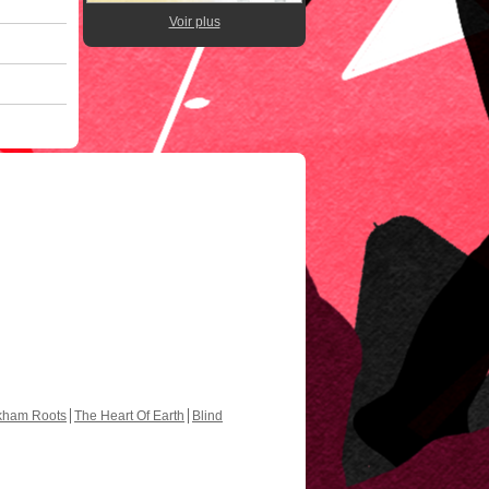
Voir plus
kham Roots
The Heart Of Earth
Blind