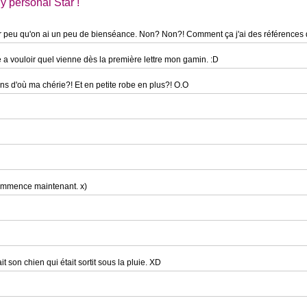
 personal Star !
r peu qu'on ai un peu de bienséance. Non? Non?! Comment ça j'ai des références 
a vouloir quel vienne dès la première lettre mon gamin. :D
ns d'où ma chérie?! Et en petite robe en plus?! O.O
 commence maintenant. x)
 son chien qui était sortit sous la pluie. XD