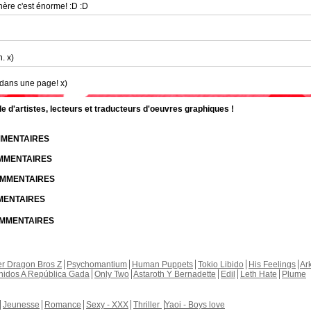
nère c'est énorme! :D :D
. x)
 dans une page! x)
d'artistes, lecteurs et traducteurs d'oeuvres graphiques !
OMMENTAIRES
OMMENTAIRES
COMMENTAIRES
MMENTAIRES
COMMENTAIRES
r Dragon Bros Z
Psychomantium
Human Puppets
Tokio Libido
His Feelings
Ar
nidos A República Gada
Only Two
Astaroth Y Bernadette
Edil
Leth Hate
Plume
Jeunesse
Romance
Sexy - XXX
Thriller
Yaoi - Boys love