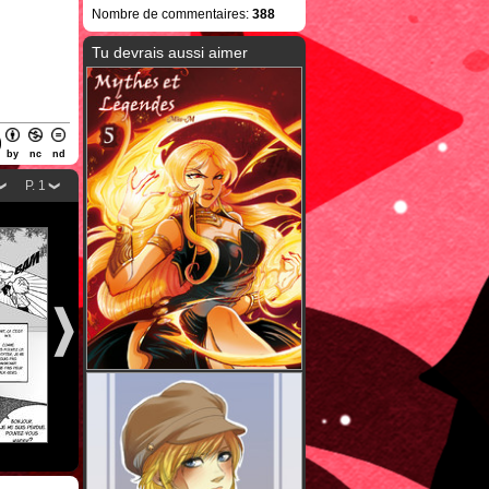
Nombre de commentaires:
388
Tu devrais aussi aimer
by
nc
nd
P. 1