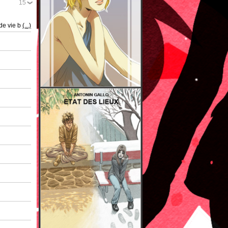
15
de vie b
(...)