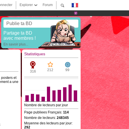
nnecter
Explorer
Forum
Publie ta BD
Partage ta BD
avec membres !
En savoir plus...
Statistiques
212
99
316
 posters et
lement a une
Nombre de lecteurs par jour
Page publiees Français:
114
Nombre de lecteurs:
248345
Moyenne des lecteurs par jour:
m
292