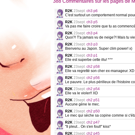
388 Commentaires sur les pages de My
R2K
23sept.
ch3 p6
C'est surtout un comportement normal pou
R2K
23sept.
ch3 p5
Va pas me faire croire que tu as commencé 
R2K
23sept.
ch3 p4
Quoi?! T'a jamais vu de neige?! Mais tu vie
R2K
23sept.
ch3 p3
Bienvenu au Japon. Super clim power! x)
R2K
23sept.
ch3 p1
Elle est superbe cette illu! *^*
R2K
23sept.
ch2 p58
Elle va regretté son cher ex-manageur. XD
R2K
23sept.
ch2 p56
Le pauvre. Le plus périlleux de l'histoire
R2K
23sept.
ch2 p54
Elle va le violer!! XD
R2K
23sept.
ch2 p51
Aucune gène le mec.
R2K
23sept.
ch2 p50
Le mec qui sèche sa copine comme si c'était
R2K
23sept.
ch2 p47
"Il pleut... On s'en fout!" kiss*
R2K
23sept.
ch2 p45