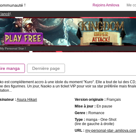
communauté !
Rejoins Amilova
Me co
 lancé
!.
& Mangas
!
95 euros
par mois !
Clique ici pour t'abonner
My Personal Star !
Lire manga
Dernière page
o est complétement accro à une idole du moment "Kuro". Elle a tout de lui des CD,
 des figurines. Un jour, Naoko a un ticket VIP pour voir sa star préférée mais fina
lation...
inateur :
Asura Hikari
Version originale :
Français
Mise à jour :
En pause
Genre :
Romance
Type :
manga - One-Shot
(lire de gauche à droite)
URL :
my-personal-star-.amilova.co