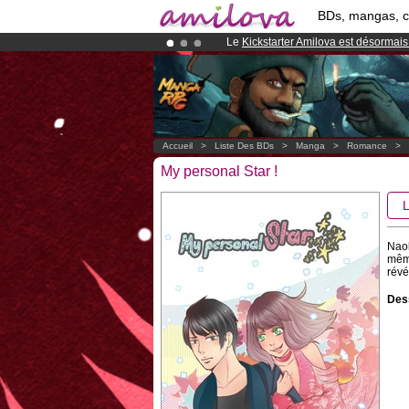
BDs, mangas, 
Le
Kickstarter Amilova est désormais
Déjà 134393
membres
et 1208
BDs 
Abonnement premium: à partir de
3.
Accueil
>
Liste Des BDs
>
Manga
>
Romance
>
My personal Star !
Naok
même
révé
Dess