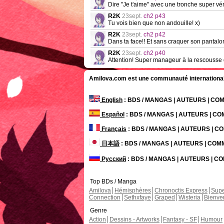
Dire "Je t'aime" avec une tronche super vé
R2K
23sept.
ch2 p43
Tu vois bien que non andouille! x)
R2K
23sept.
ch2 p42
Dans ta face!! Et sans craquer son pantalon
R2K
23sept.
ch2 p40
Attention! Super manageur à la rescousse
Amilova.com est une communauté internationale 
English
: BDS / MANGAS | AUTEURS | C
Español
: BDS / MANGAS | AUTEURS | C
Français
: BDS / MANGAS | AUTEURS | 
日本語
: BDS / MANGAS | AUTEURS | CO
Русский
: BDS / MANGAS | AUTEURS | 
Top BDs / Manga
Amilova
Hémisphères
Chronoctis Express
Supe
Connection
Sethxfaye
Graped
Wisteria
Bienve
Genre
Action
Dessins - Artworks
Fantasy - SF
Humour