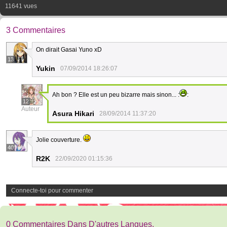
11641 vues
3 Commentaires
On dirait Gasai Yuno xD
13
Yukin
07/09/2014 18:26:07
Ah bon ? Elle est un peu bizarre mais sinon... :
:
12
Auteur
Asura Hikari
28/09/2014 11:37:20
Jolie couverture.
40
R2K
22/09/2020 01:15:36
Connecte-toi pour commenter
0 Commentaires Dans D'autres Langues.