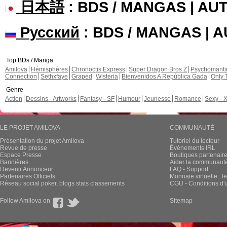
日本語
: BDS / MANGAS | A
Русский
: BDS / MANGAS | 
Top BDs / Manga
Amilova
Hémisphères
Chronoctis Express
Super Dragon Bros Z
Psychomant
Connection
Sethxfaye
Graped
Wisteria
Bienvenidos A República Gada
Only 
Genre
Action
Dessins - Artworks
Fantasy - SF
Humour
Jeunesse
Romance
Sexy - 
LE PROJET AMILOVA
COMMUNAUTÉ
Présentation du projet Amilova
Tutoriel du lecteur
Revue de presse
Évènements IRL
Espace Presse
Boutiques partenair
Bannières
Aider la communauté 
Devenir Annonceur
FAQ - Support
Partenaires Officiels
Monnaie virtuelle : l
Réseau social poker, blogs stats classements
CGU - Conditions d'ut
Follow Amilova on
Sitemap