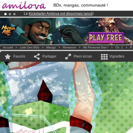
BDs, mangas, communauté !
Le
Kickstarter Amilova est désormais lancé
!.
Déjà 100000
membres
et 1000
BDs & Mangas
!
Abonnement premium: à partir de
3.95 euros
par mois !
Clique ici p
Accueil
>
Liste Des BDs
>
Manga
>
Romance
>
My Personal Star !
>
Ch. 1
>
P.
Favoris
Partager
Plein écran
Vignettes