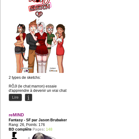
2 types de sketchs:
RÔJI (le chat marron) essaie
d'apprendre à devenir un vrai chat
(car en fait, c'est un homme)
Lire
KITTY (la...
reMIND
Fantasy - SF par
Jason Brubaker
Rang: 26, Points: 176
BD complète
Pages:
148