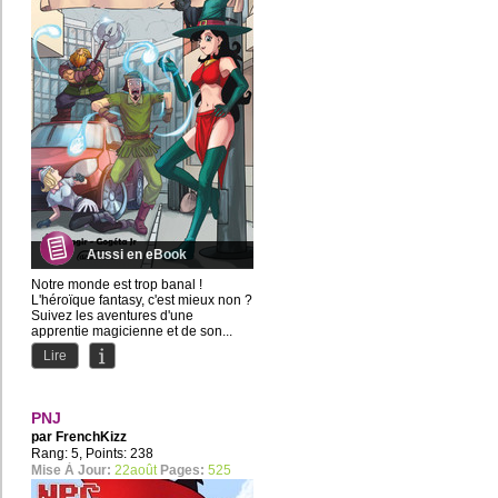
Aussi en eBook
Notre monde est trop banal !
L'héroïque fantasy, c'est mieux non ?
Suivez les aventures d'une
apprentie magicienne et de son...
Lire
PNJ
par
FrenchKizz
Rang: 5, Points: 238
Mise À Jour:
22août
Pages:
525