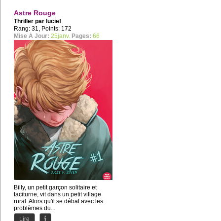
Astre Rouge
Thriller par
lucief
Rang: 31, Points: 172
Mise À Jour:
25janv.
Pages:
66
Billy, un petit garçon solitaire et
taciturne, vit dans un petit village
rural. Alors qu'il se débat avec les
problèmes du...
Lire