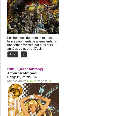
Les hommes du premier monde ont
laissé pour héritage à leurs enfants
une terre dévastée par plusieurs
années de guerre. C'est...
Lire
Run 8 (dark fantasy)
Action par
Mimiyavi
,
studio.takoyaki
Rang: 19, Points: 187
Mise À Jour:
11avril
Pages:
312