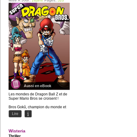
Mise À Jour:
18janv.
Pages:
520
Aussi en eBook
Les mondes de Dragon Ball Z et de
Super Mario Bros se croisent !
Bros Gokû, champion du monde et
sauveur de la Terre, doit...
Lire
Wisteria
Thriller