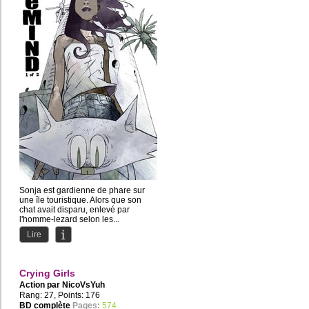
Sonja est gardienne de phare sur
une île touristique. Alors que son
chat avait disparu, enlevé par
l'homme-lezard selon les...
Lire
Crying Girls
Action par
NicoVsYuh
Rang: 27, Points: 176
BD complète
Pages:
574