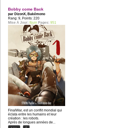
Bobby come Back
par
DizonX
,
Bakémono
Rang: 9, Points: 220
Mise À Jour:
8juin
Pages:
951
FinalWar, est un conflit mondial qui
éclata entre les humains et leur
création : les robots.
Après de longues années de...