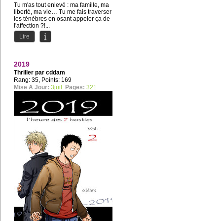
Tu m'as tout enlevé : ma famille, ma
liberté, ma vie… Tu me fais traverser
les ténèbres en osant appeler ça de
l'affection ?!...
Lire
2019
Thriller par
cddam
Rang: 35, Points: 169
Mise À Jour:
3juil.
Pages:
321