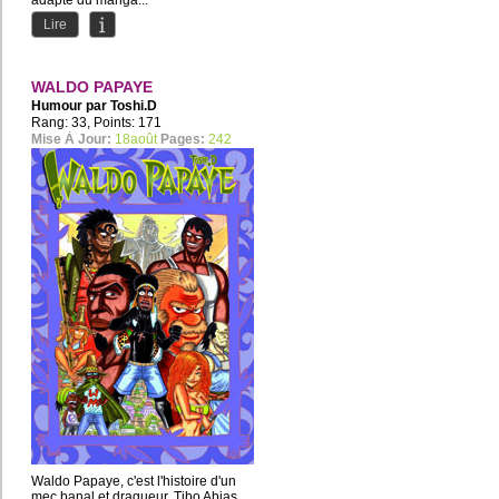
adapté du manga...
Lire
WALDO PAPAYE
Humour par
Toshi.D
Rang: 33, Points: 171
Mise À Jour:
18août
Pages:
242
Waldo Papaye, c'est l'histoire d'un
mec banal et dragueur, Tibo Abias,