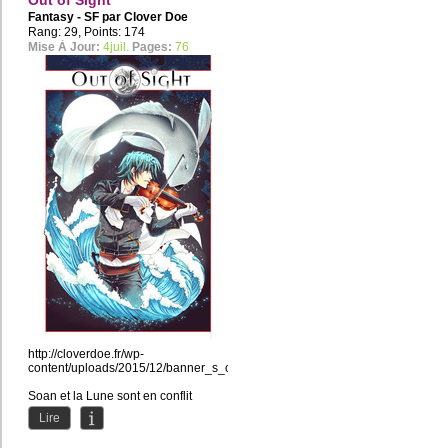
Out of Sight
Fantasy - SF par
Clover Doe
Rang: 29, Points: 174
Mise À Jour:
4juil.
Pages:
76
http://cloverdoe.fr/wp-
content/uploads/2015/12/banner_s_oos.jpg
Soan et la Lune sont en conflit
depuis que l'Enfant de cette...
Lire