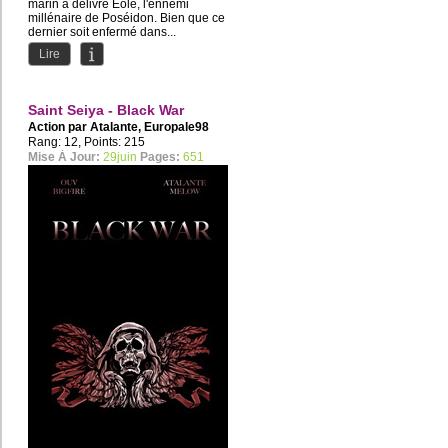
marin a délivré Eole, l'ennemi
millénaire de Poséidon. Bien que ce
dernier soit enfermé dans...
Lire
Saint Seiya - Black War
Action par
Atalante
,
Europale98
Rang: 12, Points: 215
Mise À Jour:
29juin
Pages:
651