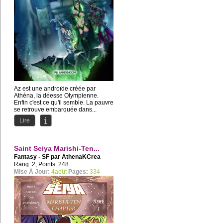
Az est une androïde créée par
Athéna, la déesse Olympienne.
Enfin c'est ce qu'il semble. La pauvre
se retrouve embarquée dans...
Lire
Saint Seiya Marishi-Ten...
Fantasy - SF par
AthenaKCrea
Rang: 2, Points: 248
Mise À Jour:
4août
Pages:
334