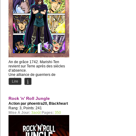
An de grâce 1742. Marishi-Ten
revient sur Terre après des siècles
d’absence.
Une alliance de guerriers de
différents camps va...
Lire
Rock 'n' Roll Jungle
Action par
phoentra20
,
Blackheart
Rang: 3, Points: 241
Mise À Jour:
3août
Pages:
350