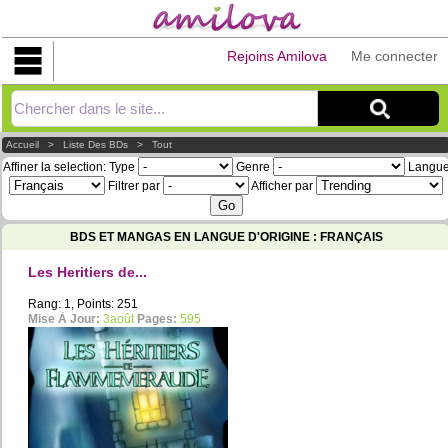
Rejoins Amilova
Me connecter
Explorer
Accueil
>
Liste Des BDs
>
Tout
Affiner la selection:
Type
Genre
Langu
Filtrer par
Afficher par
BDS ET MANGAS EN LANGUE D'ORIGINE : FRANÇAIS
Les Heritiers de...
Rang: 1, Points: 251
Mise À Jour:
3août
Pages:
595