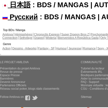
日本語
: BDS / MANGAS | A
Русский
: BDS / MANGAS | 
Top BDs / Manga
Amilova
Hémisphères
Chronoctis Express
Super Dragon Bros Z
Psychomant
Connection
Sethxfaye
Graped
Wisteria
Bienvenidos A República Gada
Only 
Genre
Action
Dessins - Artworks
Fantasy - SF
Humour
Jeunesse
Romance
Sexy - 
LE PROJET AMILOVA
COMMUNAUTÉ
Présentation du projet Amilova
Tutoriel du lecteur
Revue de presse
Évènements IRL
Espace Presse
Boutiques partenair
Bannières
Aider la communauté 
Devenir Annonceur
FAQ - Support
Partenaires Officiels
Monnaie virtuelle : l
Réseau social poker, blogs stats classements
CGU - Conditions d'ut
Follow Amilova on
Sitemap