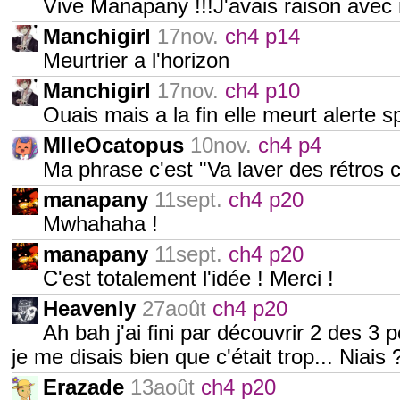
Vive Manapany !!!J'avais raison avec
Manchigirl
17nov.
ch4 p14
Meurtrier a l'horizon
Manchigirl
17nov.
ch4 p10
Ouais mais a la fin elle meurt alerte s
MlleOcatopus
10nov.
ch4 p4
Ma phrase c'est "Va laver des rétros
manapany
11sept.
ch4 p20
Mwhahaha !
manapany
11sept.
ch4 p20
C'est totalement l'idée ! Merci !
Heavenly
27août
ch4 p20
Ah bah j'ai fini par découvrir 2 des 3 p
je me disais bien que c'était trop... Niais 
Erazade
13août
ch4 p20