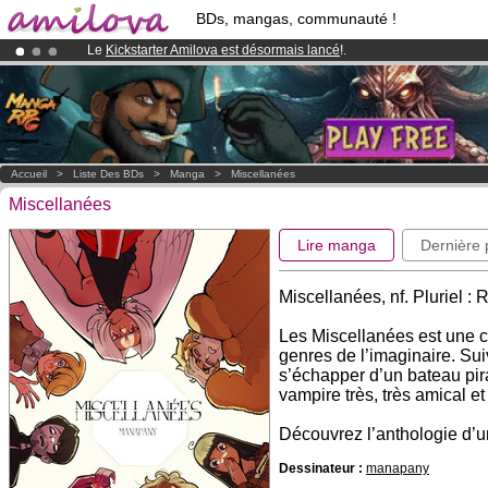
BDs, mangas, communauté !
Le
Kickstarter Amilova est désormais lancé
!.
Déjà 134393
membres
et 1208
BDs & Mangas
!
Abonnement premium: à partir de
3.95 euros
par mois !
Clique ici p
Accueil
>
Liste Des BDs
>
Manga
>
Miscellanées
Miscellanées
Lire manga
Dernière
Miscellanées, nf. Pluriel : R
Les Miscellanées est une co
genres de l’imaginaire. Su
s’échapper d’un bateau pira
vampire très, très amical e
Découvrez l’anthologie d’un
Dessinateur :
manapany