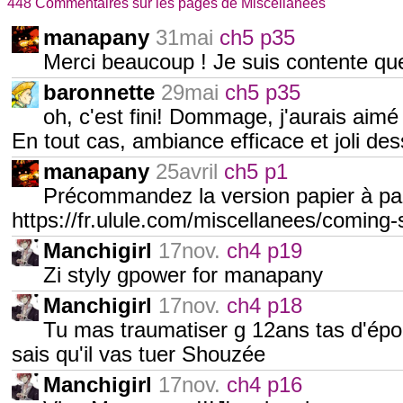
448 Commentaires sur les pages de Miscellanées
manapany
31mai
ch5 p35
Merci beaucoup ! Je suis contente que 
baronnette
29mai
ch5 p35
oh, c'est fini! Dommage, j'aurais aim
En tout cas, ambiance efficace et joli des
manapany
25avril
ch5 p1
Précommandez la version papier à part
https://fr.ulule.com/miscellanees/coming
Manchigirl
17nov.
ch4 p19
Zi styly gpower for manapany
Manchigirl
17nov.
ch4 p18
Tu mas traumatiser g 12ans tas d'épo
sais qu'il vas tuer Shouzée
Manchigirl
17nov.
ch4 p16