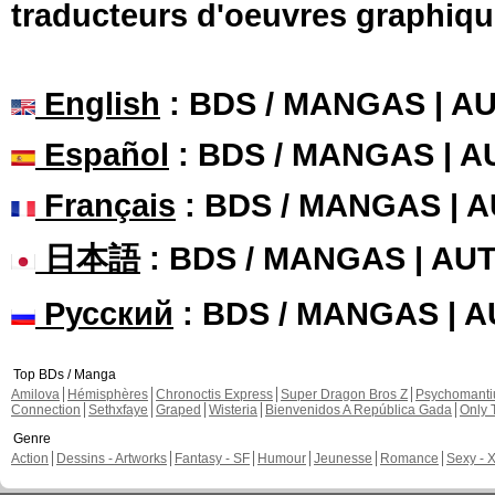
traducteurs d'oeuvres graphiqu
English
: BDS / MANGAS | 
Español
: BDS / MANGAS | 
Français
: BDS / MANGAS | 
日本語
: BDS / MANGAS | A
Русский
: BDS / MANGAS | 
Top BDs / Manga
Amilova
Hémisphères
Chronoctis Express
Super Dragon Bros Z
Psychomant
Connection
Sethxfaye
Graped
Wisteria
Bienvenidos A República Gada
Only 
Genre
Action
Dessins - Artworks
Fantasy - SF
Humour
Jeunesse
Romance
Sexy - 