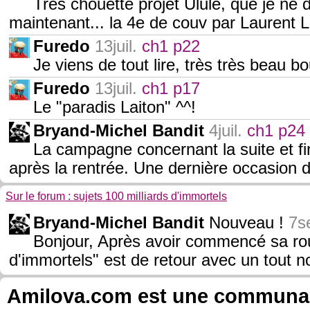
Très chouette projet Ulule, que je n
maintenant... la 4e de couv par Laurent L
Furedo
13juil.
ch1 p22
Je viens de tout lire, très très beau b
Furedo
13juil.
ch1 p17
Le "paradis Laiton" ^^!
Bryand-Michel Bandit
4juil.
ch1 p24
La campagne concernant la suite et fin
après la rentrée. Une dernière occasion 
Sur le forum : sujets 100 milliards d'immortels
Bryand-Michel Bandit
Nouveau !
7s
Bonjour, Après avoir commencé sa rou
d'immortels" est de retour avec un tout 
Amilova.com est une communauté