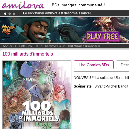
BDs, mangas, communauté !
Le
Kickstarter Amilova est désormais lancé
!.
Abonnement premium: à partir de
3.95 euros
par mois !
Clique ici p
Déjà 134393
membres
et 1208
BDs & Mangas
!
Accueil
>
Liste Des BDs
>
Comics/BDs
>
100 Milliards D'immortels
100 milliards d'immortels
Lire Comics/BDs
Dern
NOUVEAU !!! La suite sur Ulule : htt
Scénariste :
Bryand-Michel Bandit