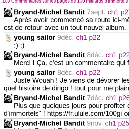
109 Commentaires sur les pages de 100 milliards d'immortels
Bryand-Michel Bandit
7sept.
ch1 p2
Après avoir commencé sa route ici-mê
est de retour avec un tout nouvel album, 
young sailor
9déc.
ch1 p22
;) ;)
Bryand-Michel Bandit
8déc.
ch1 p2
Merci ! Ça, c'est un commentaire qui fai
young sailor
8déc.
ch1 p22
Juste Wouah ! Je viens de dévorer les
quel histoire de dingo ! tout pour me plair
Bryand-Michel Bandit
7déc.
ch1 p2
Plus que quelques jours pour profiter d
d'immortels" ! https://fr.ulule.com/100gi-
Bryand-Michel Bandit
9nov.
ch1 p2