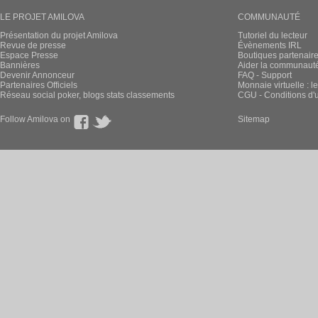
LE PROJET AMILOVA
COMMUNAUTÉ
Présentation du projet Amilova
Tutoriel du lecteur
Revue de presse
Évènements IRL
Espace Presse
Boutiques partenair
Bannières
Aider la communauté 
Devenir Annonceur
FAQ - Support
Partenaires Officiels
Monnaie virtuelle : l
Réseau social poker, blogs stats classements
CGU - Conditions d'ut
Follow Amilova on
Sitemap