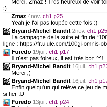
Merci, Zmaz ! Très heureux de voir to
:)
Zmaz
4nov.
ch1 p25
Yeah je l'ai pas loupée cette fois ;)
Bryand-Michel Bandit
2nov.
ch1 p2
La campagne de la suite et fin de “100
ligne : https://fr.ulule.com/100gi-omnis-
Furedo
19juil.
ch1 p17
Il n'est pas foireux, il est très bon ^^!
Bryand-Michel Bandit
16juil.
ch1 p2
Merci ;)
Bryand-Michel Bandit
16juil.
ch1 p1
Enfin quelqu'un qui relève ce jeu de m
si fier :D
Furedo
13juil.
ch1 p24