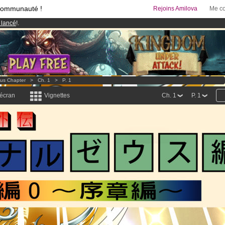
communauté !
Rejoins Amilova
Me co
 lancé
!.
& Mangas
!
95 euros
par mois !
Clique ici pour t'abonner
eus Chapter
>
Ch. 1
>
P. 1
 écran
Vignettes
Ch. 1
P. 1