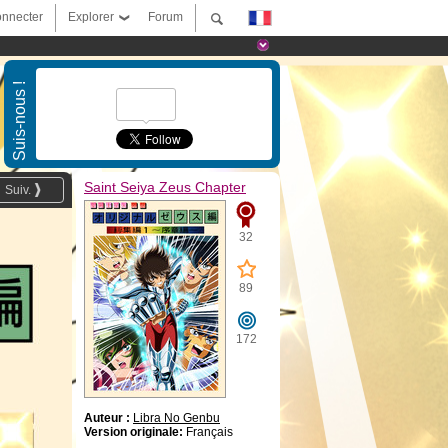
nnecter
Explorer
Forum
Suis-nous !
Saint Seiya Zeus Chapter
Suiv.
32
89
172
Auteur :
Libra No Genbu
Version originale:
Français