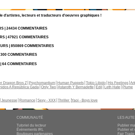
d'artistes, lecteurs et traducteurs d'oeuvres graphiques !
URS | 24434 COMMENTAIRES
URS | 47921 COMMENTAIRES
TEURS | 850869 COMMENTAIRES
 | 300 COMMENTAIRES
S | 64 COMMENTAIRES
r Dragon Bros Z
Psychomantium
Human Puppets
Tokio Libido
His Feelings
Ar
nidos A República Gada
Only Two
Astaroth Y Bernadette
Edil
Leth Hate
Plume
Jeunesse
Romance
Sexy - XXX
Thriller
Yaoi - Boys love
COMMUNAUTÉ
LES AUT
Tutoriel du lecteur
Publier m
Évènements IRL
Publier e
Boutiques partenaires
Fair Trad