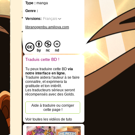
Type :
manga
Genre :
Versions:
Français
libranogenbu.amilova.com
by
nc
nd
Traduis cette BD !
Tu peux traduire cette BD
via
notre interface en ligne.
Traduire aidera l'auteur à se faire
connaitre, et exprimera ta
gratitude et ton intérêt.
Les traducteurs sérieux seront
récompensés avec des Golds.
Aide à traduire ou corriger
cette page !
Voir toutes les vidéos de tuto