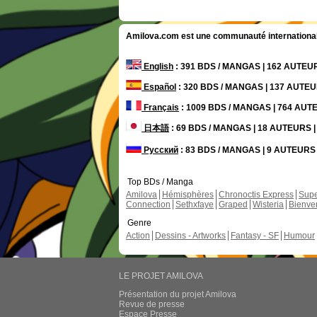
Amilova.com est une communauté internationale 
English
: 391 BDS / MANGAS | 162 AUTE
Español
: 320 BDS / MANGAS | 137 AUTE
Français
: 1009 BDS / MANGAS | 764 AU
日本語
: 69 BDS / MANGAS | 18 AUTEURS
Русский
: 83 BDS / MANGAS | 9 AUTEUR
Top BDs / Manga
Amilova
Hémisphères
Chronoctis Express
Supe
Connection
Sethxfaye
Graped
Wisteria
Bienve
Genre
Action
Dessins - Artworks
Fantasy - SF
Humour
LE PROJET AMILOVA
Présentation du projet Amilova
Revue de presse
Espace Presse