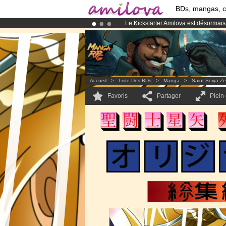
BDs, mangas, 
Le
Kickstarter Amilova est désormais
Déjà 100000
membres
et 1000
BDs 
Abonnement premium: à partir de
3.
Accueil
>
Liste Des BDs
>
Manga
>
Saint Seiya Z
Favoris
Partager
Plein