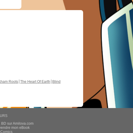
kham Roots
The Heart Of Earth
Blind
EURS
a BD sur Amilova.com
t vendre mon eBook
e Comics