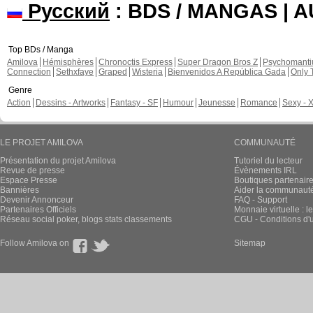
Русский
: BDS / MANGAS | 
Top BDs / Manga
Amilova
Hémisphères
Chronoctis Express
Super Dragon Bros Z
Psychomant
Connection
Sethxfaye
Graped
Wisteria
Bienvenidos A República Gada
Only 
Genre
Action
Dessins - Artworks
Fantasy - SF
Humour
Jeunesse
Romance
Sexy - 
LE PROJET AMILOVA
COMMUNAUTÉ
Présentation du projet Amilova
Tutoriel du lecteur
Revue de presse
Évènements IRL
Espace Presse
Boutiques partenair
Bannières
Aider la communauté 
Devenir Annonceur
FAQ - Support
Partenaires Officiels
Monnaie virtuelle : l
Réseau social poker, blogs stats classements
CGU - Conditions d'ut
Follow Amilova on
Sitemap