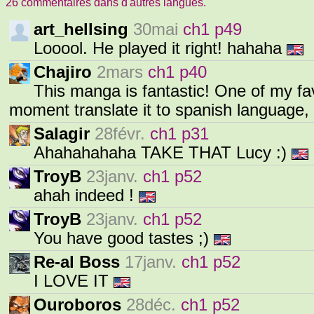
26 commentaires dans d'autres langues.
art_hellsing
30mai
ch1 p49
Looool. He played it right! hahaha
Chajiro
2mars
ch1 p40
This manga is fantastic! One of my fa
moment translate it to spanish language, I
Salagir
28févr.
ch1 p31
Ahahahahaha TAKE THAT Lucy :)
TroyB
23janv.
ch1 p52
ahah indeed !
TroyB
23janv.
ch1 p52
You have good tastes ;)
Re-al Boss
17janv.
ch1 p52
I LOVE IT
Ouroboros
28déc.
ch1 p52