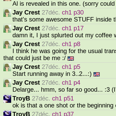
Al is revealed in this one. (sorry could
Jay Crest
27déc.
ch1 p30
that's some awesome STUFF inside th
Jay Crest
27déc.
ch1 p17
damn it, I just splurted out my coffee 
Jay Crest
27déc.
ch1 p8
I think he was going for the usual tr
that could just be me :/
Jay Crest
27déc.
ch1 p5
Start running away in 3..2...:)
Jay Crest
27déc.
ch1 p4
Delarge... hmm, so far so good... :3 (I'
TroyB
27déc.
ch1 p51
ok is that a one shot or the beginning 
TroyB
27déc.
ch1 p37