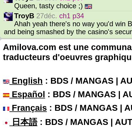
Queen, tasty choice ;)
TroyB
27déc.
ch1 p34
Ahah yeah there's no way you'd win Bl
and being smashed by the casino's securi
Amilova.com est une communauté
traducteurs d'oeuvres graphiqu
English
: BDS / MANGAS | 
Español
: BDS / MANGAS | 
Français
: BDS / MANGAS | 
日本語
: BDS / MANGAS | A