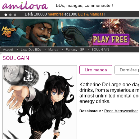
BDs, mangas, communauté !
Déjà 100000
membres
et 1000
BDs & Mangas
!
Abonnement premium: à partir de
3.95 euros
par mois !
Clique ici p
Le
Kickstarter Amilova est désormais lancé
!.
Accueil
>
Liste Des BDs
>
Manga
>
Fantasy - SF
>
SOUL GAIN
SOUL GAIN
Lire manga
Dernière
Katherine DeLarge one day
drinks, from a mysterious 
almost unlimited mental ene
energy drinks.
Dessinateur :
Reon Merryweather