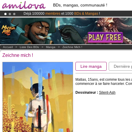
BDs, mangas, communauté !
Déjà 100000
membres
et 1000
BDs & Mangas
!
Le
Kickstarter Amilova est désormais lancé
!.
Abonnement premium: à partir de
3.95 euros
par mois !
Clique ici p
Accueil
>
Liste Des BDs
>
Manga
>
Zeichne Mich !
Zeichne mich !
Lire manga
Dernière
Matias, 15ans, est comme tous les 
commencer à se faire harceler. Comme
Dessinateur :
Silent-Ash