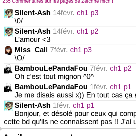
235 Commentaires sur les pages de Zeichne mich !
Silent-Ash
14févr.
ch1 p3
\0/
Silent-Ash
14févr.
ch1 p2
L’amour <3
Miss_Call
7févr.
ch1 p3
\O/
BambouLePandaFou
7févr.
ch1 p2
Oh c’est tout mignon ^0^
BambouLePandaFou
1févr.
ch1 p1
Je me disais aussi x)) En tout cas ça a
Silent-Ash
1févr.
ch1 p1
Bonjour, et désolé pour ceux qui comp
cette bd qu’ils ne connaissent pas !! J’ai 