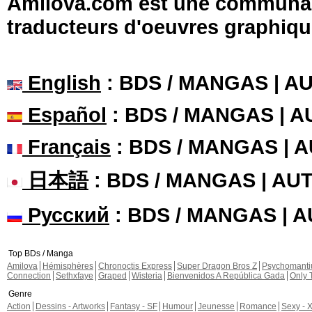
Amilova.com est une communauté
traducteurs d'oeuvres graphiqu
English
: BDS / MANGAS | 
Español
: BDS / MANGAS | 
Français
: BDS / MANGAS | 
日本語
: BDS / MANGAS | A
Русский
: BDS / MANGAS | 
Top BDs / Manga
Amilova
Hémisphères
Chronoctis Express
Super Dragon Bros Z
Psychomant
Connection
Sethxfaye
Graped
Wisteria
Bienvenidos A República Gada
Only 
Genre
Action
Dessins - Artworks
Fantasy - SF
Humour
Jeunesse
Romance
Sexy - 