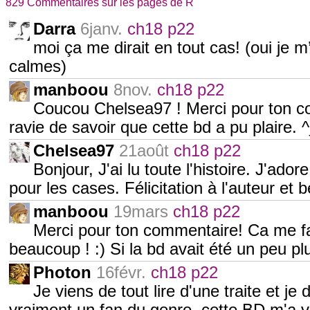
829 Commentaires sur les pages de R
Darra
6janv.
ch18 p22
moi ça me dirait en tout cas! (oui je 
calmes)
manboou
8nov.
ch18 p22
Coucou Chelsea97 ! Merci pour ton co
ravie de savoir que cette bd a pu plaire. 
Chelsea97
21août
ch18 p22
Bonjour, J'ai lu toute l'histoire. J'ador
pour les cases. Félicitation à l'auteur et
manboou
19mars
ch18 p22
Merci pour ton commentaire! Ca me fai
beaucoup ! :) Si la bd avait été un peu pl
Photon
16févr.
ch18 p22
Je viens de tout lire d'une traite et je