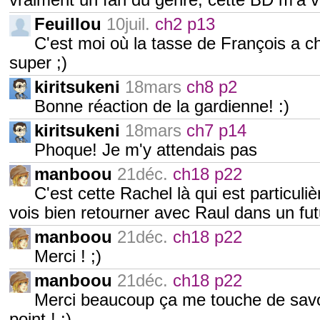
vraiment un fan du genre, cette BD m'a v
Feuillou
10juil.
ch2 p13
C'est moi où la tasse de François a c
super ;)
kiritsukeni
18mars
ch8 p2
Bonne réaction de la gardienne! :)
kiritsukeni
18mars
ch7 p14
Phoque! Je m'y attendais pas
manboou
21déc.
ch18 p22
C'est cette Rachel là qui est particuli
vois bien retourner avec Raul dans un fu
manboou
21déc.
ch18 p22
Merci ! ;)
manboou
21déc.
ch18 p22
Merci beaucoup ça me touche de savoi
point ! :)