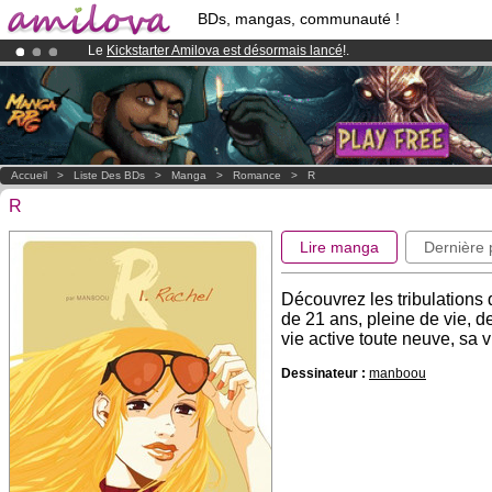
BDs, mangas, communauté !
Le
Kickstarter Amilova est désormais lancé
!.
Déjà 134393
membres
et 1208
BDs & Mangas
!
Abonnement premium: à partir de
3.95 euros
par mois !
Clique ici p
Accueil
>
Liste Des BDs
>
Manga
>
Romance
>
R
R
Lire manga
Dernière
Découvrez les tribulations
de 21 ans, pleine de vie, de
vie active toute neuve, sa 
Dessinateur :
manboou