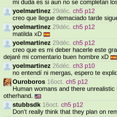
mi duda es si aun no se completan l
yoelmartinez
29déc.
ch5 p12
creo que llegue demaciado tarde sigu
yoelmartinez
29déc.
ch5 p12
matilda xD
yoelmartinez
29déc.
ch5 p12
creo que es mi deber hacerle este gra
dejaré mi comentario buen hombre xD
yoelmartinez
26déc.
ch3 p10
no entendí ni mergas, espero te expl
Ouroboros
16oct.
ch5 p12
Human womans and there unrealistic 
otherhand.
stubbsdk
16oct.
ch5 p12
Don't really think that they plan on rem