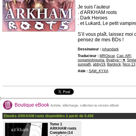
Je suis l'auteur
. d'ARKHAM roots
. Dark Heroes
. et Lukard, Le petit vampir
S'il vous plaît, laissez m
pensez de mes BDs !
Dessinateur :
johandark
Traducteur :
MROscar
,
Cap. AR!
,
oogamishiguma
,
Byabya~~♥
,
Smile
sunpath
,
abby19
,
Bardock
,
Nico 13
Aide :
SAM_KYXA
Boutique eBook
Achète, télécharge, collection la version eBook
Ebooks ARKHAM roots disponibles à partir de
0.49
€
Tome 1
ARKHAM roots
Completo (14