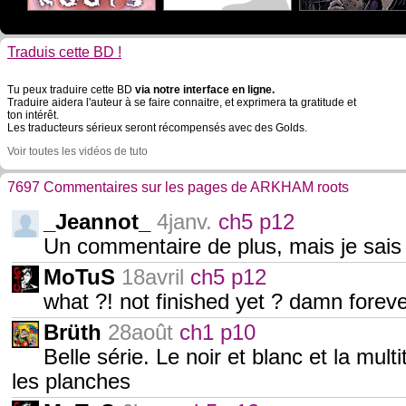
Traduis cette BD !
Tu peux traduire cette BD
via notre interface en ligne.
Traduire aidera l'auteur à se faire connaitre, et exprimera ta gratitude et
ton intérêt.
Les traducteurs sérieux seront récompensés avec des Golds.
Voir toutes les vidéos de tuto
7697 Commentaires sur les pages de ARKHAM roots
_Jeannot_
4janv.
ch5 p12
Un commentaire de plus, mais je sais p
MoTuS
18avril
ch5 p12
what ?! not finished yet ? damn foreve
Brüth
28août
ch1 p10
Belle série. Le noir et blanc et la mul
les planches