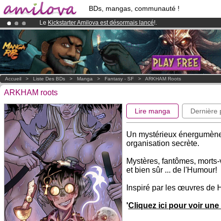
BDs, mangas, communauté !
Le
Kickstarter Amilova est désormais lancé
!.
Déjà 100000
membres
et 1000
BDs & Mangas
!
Abonnement premium: à partir de
3.95 euros
par mois !
Clique ici p
Accueil
>
Liste Des BDs
>
Manga
>
Fantasy - SF
>
ARKHAM Roots
ARKHAM roots
Lire manga
Dernière
Un mystérieux énergumène 
organisation secrète.
Mystères, fantômes, morts-vi
et bien sûr ... de l'Humour!
Inspiré par les œuvres de H
'
Cliquez ici pour voir u