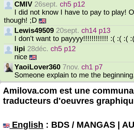
CMIV
26sept.
ch5 p12
I did not know I have to pay to play! 
though! ;D
Lewis49509
20sept.
ch14 p13
I don't want to payyyy!!!!!!!!!!!! :( :( :( :
lipi
28déc.
ch5 p12
nice
YaoiLover360
7nov.
ch1 p7
Someone explain to me the beginning.
Amilova.com est une communauté
traducteurs d'oeuvres graphiqu
English
: BDS / MANGAS | 