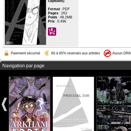
capítulos)
Format
: PDF
Pages
:
262
Poids
: 48.2MB
Prix
:
0.49€
Paiement sécurisé
60 à 85% reversés aux artistes
Aucun DR
Navigation par page