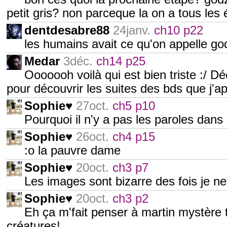
petit gris? non parceque la on a tous les
dentdesabre88
24janv.
ch10 p22
les humains avait ce qu'on appelle godz
Medar
3déc.
ch14 p25
Ooooooh voilà qui est bien triste :/ D
pour découvrir les suites des bds que j'a
Sophie♥
27oct.
ch5 p10
Pourquoi il n'y a pas les paroles dans 
Sophie♥
26oct.
ch4 p15
:o la pauvre dame
Sophie♥
20oct.
ch3 p7
Les images sont bizarre des fois je n
Sophie♥
20oct.
ch3 p2
Eh ça m'fait penser à martin mystère
créatures!