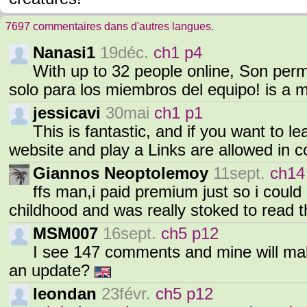
7697 commentaires dans d'autres langues.
Nanasi1
19déc.
ch1 p4
With up to 32 people online, Son perm
solo para los miembros del equipo! is a 
jessicavi
30mai
ch1 p1
This is fantastic, and if you want to le
website and play a Links are allowed in 
Giannos Neoptolemoy
11sept.
ch14
ffs man,i paid premium just so i could
childhood and was really stoked to read 
MSM007
16sept.
ch5 p12
I see 147 comments and mine will make 
an update?
leondan
23févr.
ch5 p12