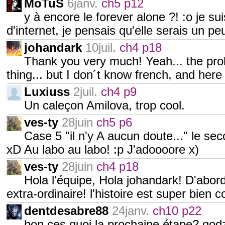
MoTuS
6janv.
ch5 p12
y à encore le forever alone ?! :o je 
d'internet, je pensais qu'elle serais un pe
johandark
10juil.
ch4 p18
Thank you very much! Yeah... the pro
thing... but I don´t know french, and her
Luxiuss
2juil.
ch4 p9
Un caleçon Amilova, trop cool.
ves-ty
28juin
ch5 p6
Case 5 "il n'y A aucun doute..." le se
xD Au labo au labo! :p J'adoooore x)
ves-ty
28juin
ch4 p18
Hola l'équipe, Hola johandark! D'abord, 
extra-ordinaire! l'histoire est super bien c
dentdesabre88
24janv.
ch10 p22
bon ces quoi la prochaine étape? godz