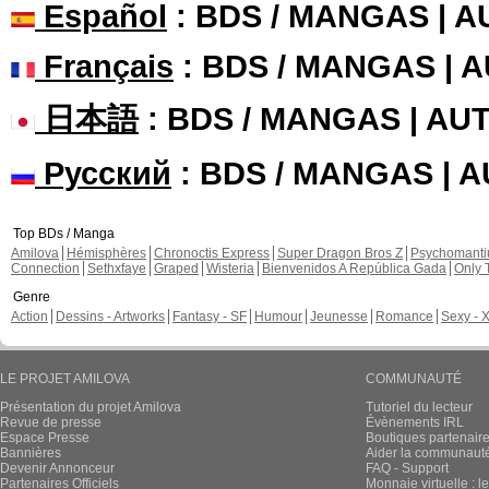
Español
: BDS / MANGAS | 
Français
: BDS / MANGAS | 
日本語
: BDS / MANGAS | A
Русский
: BDS / MANGAS | 
Top BDs / Manga
Amilova
Hémisphères
Chronoctis Express
Super Dragon Bros Z
Psychomant
Connection
Sethxfaye
Graped
Wisteria
Bienvenidos A República Gada
Only 
Genre
Action
Dessins - Artworks
Fantasy - SF
Humour
Jeunesse
Romance
Sexy - 
LE PROJET AMILOVA
COMMUNAUTÉ
Présentation du projet Amilova
Tutoriel du lecteur
Revue de presse
Évènements IRL
Espace Presse
Boutiques partenair
Bannières
Aider la communauté 
Devenir Annonceur
FAQ - Support
Partenaires Officiels
Monnaie virtuelle : l