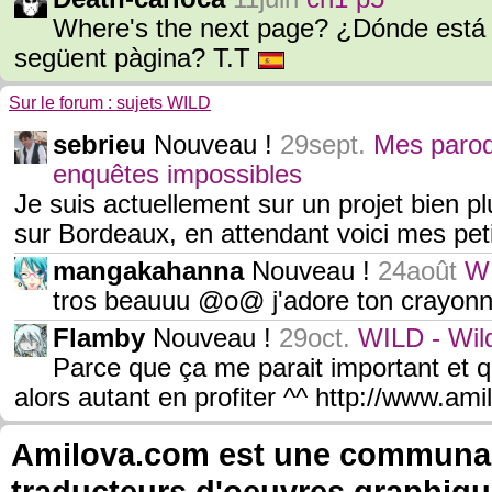
Where's the next page? ¿Dónde está l
següent pàgina? T.T
Sur le forum : sujets WILD
sebrieu
Nouveau !
29sept.
Mes parod
enquêtes impossibles
Je suis actuellement sur un projet bien 
sur Bordeaux, en attendant voici mes peti
mangakahanna
Nouveau !
24août
WI
tros beauuu @o@ j'adore ton crayonna
Flamby
Nouveau !
29oct.
WILD - Wild
Parce que ça me parait important et q
alors autant en profiter ^^ http://www.a
Amilova.com est une communauté
traducteurs d'oeuvres graphiqu