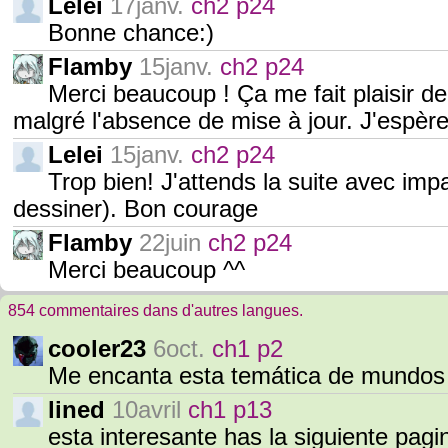
Lelei
17janv.
ch2 p24
Bonne chance:)
Flamby
15janv.
ch2 p24
Merci beaucoup ! Ça me fait plaisir d
malgré l'absence de mise à jour. J'espèr
Lelei
15janv.
ch2 p24
Trop bien! J'attends la suite avec imp
dessiner). Bon courage
Flamby
22juin
ch2 p24
Merci beaucoup ^^
854 commentaires dans d'autres langues.
cooler23
6oct.
ch1 p2
Me encanta esta temática de mundo
lined
10avril
ch1 p13
esta interesante has la siguiente pag