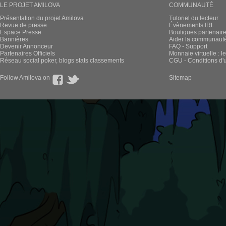
LE PROJET AMILOVA
COMMUNAUTÉ
Présentation du projet Amilova
Tutoriel du lecteur
Revue de presse
Évènements IRL
Espace Presse
Boutiques partenair
Bannières
Aider la communauté 
Devenir Annonceur
FAQ - Support
Partenaires Officiels
Monnaie virtuelle : l
Réseau social poker, blogs stats classements
CGU - Conditions d'ut
Follow Amilova on
Sitemap