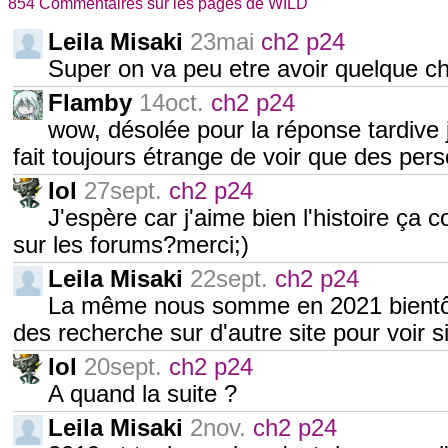
854 Commentaires sur les pages de WILD
Leila Misaki
23mai
ch2 p24
Super on va peu etre avoir quelque ch
Flamby
14oct.
ch2 p24
wow, désolée pour la réponse tardive j
fait toujours étrange de voir que des per
Iol
27sept.
ch2 p24
J'espère car j'aime bien l'histoire 
sur les forums?merci;)
Leila Misaki
22sept.
ch2 p24
La même nous somme en 2021 bientôt 20
des recherche sur d'autre site pour voir si
Iol
20sept.
ch2 p24
A quand la suite ?
Leila Misaki
2nov.
ch2 p24