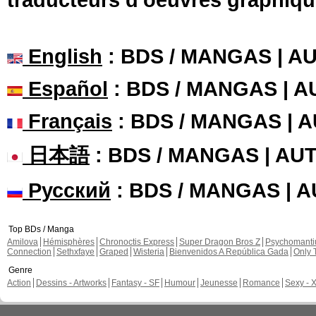
English
: BDS / MANGAS | 
Español
: BDS / MANGAS | 
Français
: BDS / MANGAS | 
日本語
: BDS / MANGAS | A
Русский
: BDS / MANGAS | 
Top BDs / Manga
Amilova
Hémisphères
Chronoctis Express
Super Dragon Bros Z
Psychomant
Connection
Sethxfaye
Graped
Wisteria
Bienvenidos A República Gada
Only 
Genre
Action
Dessins - Artworks
Fantasy - SF
Humour
Jeunesse
Romance
Sexy - 