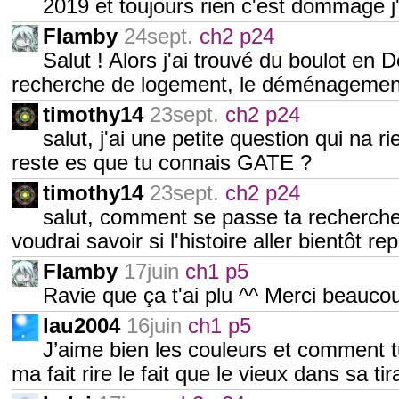
2019 et toujours rien c'est dommage j'
Flamby
24sept.
ch2 p24
Salut ! Alors j'ai trouvé du boulot en 
recherche de logement, le déménagement 
timothy14
23sept.
ch2 p24
salut, j'ai une petite question qui na r
reste es que tu connais GATE ?
timothy14
23sept.
ch2 p24
salut, comment se passe ta recherche d
voudrai savoir si l'histoire aller bientôt re
Flamby
17juin
ch1 p5
Ravie que ça t'ai plu ^^ Merci beaucou
lau2004
16juin
ch1 p5
J’aime bien les couleurs et comment t
ma fait rire le fait que le vieux dans sa tir