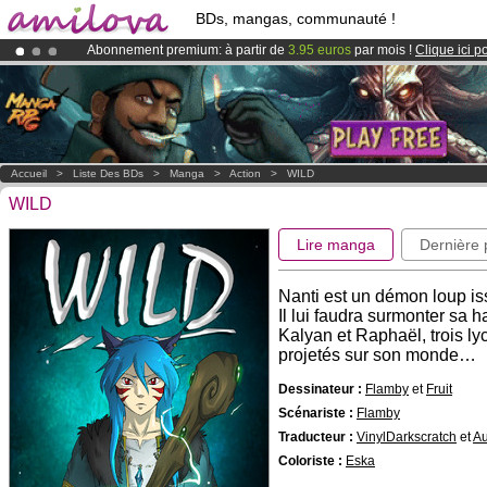
BDs, mangas, communauté !
Abonnement premium: à partir de
3.95 euros
par mois !
Clique ici p
Déjà 100000
membres
et 1000
BDs & Mangas
!
Le
Kickstarter Amilova est désormais lancé
!.
Accueil
>
Liste Des BDs
>
Manga
>
Action
>
WILD
WILD
Lire manga
Dernière
Nanti est un démon loup is
Il lui faudra surmonter sa
Kalyan et Raphaël, trois l
projetés sur son monde…
Dessinateur :
Flamby
et
Fruit
Scénariste :
Flamby
Traducteur :
VinylDarkscratch
et
Au
Coloriste :
Eska