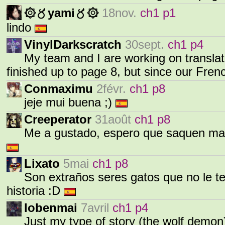
۞〥yami〥۞
18nov.
ch1 p1
lindo
VinylDarkscratch
30sept.
ch1 p4
My team and I are working on transla
finished up to page 8, but since our Frenc
Conmaximu
2févr.
ch1 p8
jeje mui buena ;)
Creeperator
31août
ch1 p8
Me a gustado, espero que saquen mas
Lixato
5mai
ch1 p8
Son extraños seres gatos que no le t
historia :D
lobenmai
7avril
ch1 p4
Just my type of story (the wolf demon)