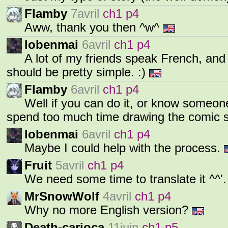
Flamby
7avril
ch1 p4
Aww, thank you then ^w^
lobenmai
6avril
ch1 p4
A lot of my friends speak French, and 
should be pretty simple. :)
Flamby
6avril
ch1 p4
Well if you can do it, or know someone
spend too much time drawing the comic so 
lobenmai
6avril
ch1 p4
Maybe I could help with the process.
Fruit
5avril
ch1 p4
We need some time to translate it ^^'
MrSnowWolf
4avril
ch1 p4
Why no more English version?
Death-carioca
11juin
ch1 p5