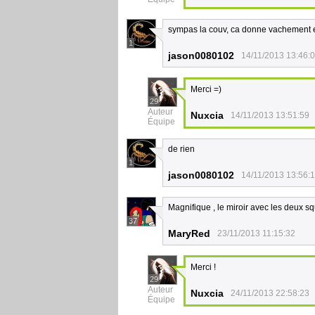
sympas la couv, ca donne vachement e
1
jason0080102
14/11/2013 13:46:
Merci =)
29
Auteur
Nuxcia
14/11/2013 13:51:59
Équipe
de rien
1
jason0080102
14/11/2013 13:56:
Magnifique , le miroir avec les deux sq
37
MaryRed
23/11/2013 11:15:32
Merci !
29
Auteur
Nuxcia
24/11/2013 22:58:23
Équipe