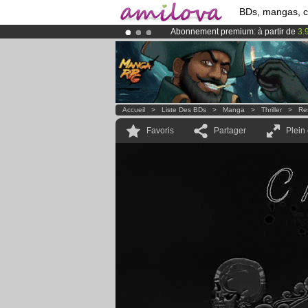
BDs, mangas, 
Abonnement premium: à partir de
3.
Déjà 100000
membres
et 1000
BDs 
Le
Kickstarter Amilova est désormais
Accueil
>
Liste Des BDs
>
Manga
>
Thriller
>
Re
Favoris
Partager
Plein