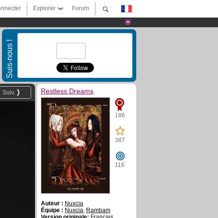
nnecter
Explorer
Forum
Suis-nous !
Restless Dreams
Suiv.
186
387
116
Auteur :
Nuxcia
Équipe :
Nuxcia
,
Rambam
Version originale:
Français