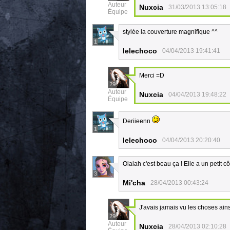
Auteur
Nuxcia
31/03/2013 13:05:18
Équipe
stylée la couverture magnifique ^^
1
lelechoco
04/04/2013 19:41:41
Merci =D
29
Auteur
Nuxcia
04/04/2013 19:48:22
Équipe
Deriieenn
1
lelechoco
04/04/2013 20:20:40
Olalah c'est beau ça ! Elle a un petit c
3
Mi'cha
28/04/2013 00:43:24
J'avais jamais vu les choses ainsi
29
Auteur
Nuxcia
28/04/2013 02:10:28