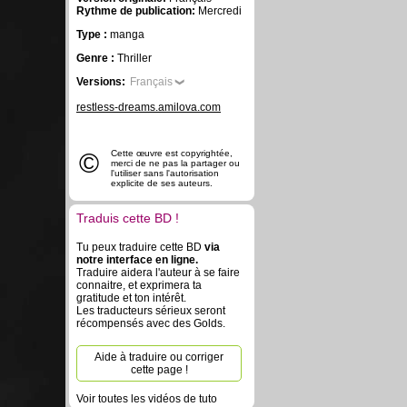
Rythme de publication:
Mercredi
Type :
manga
Genre :
Thriller
Versions:
Français
restless-dreams.amilova.com
©
Cette œuvre est copyrightée,
merci de ne pas la partager ou
l'utiliser sans l'autorisation
explicite de ses auteurs.
Traduis cette BD !
Tu peux traduire cette BD
via
notre interface en ligne.
Traduire aidera l'auteur à se faire
connaitre, et exprimera ta
gratitude et ton intérêt.
Les traducteurs sérieux seront
récompensés avec des Golds.
Aide à traduire ou corriger
cette page !
Voir toutes les vidéos de tuto