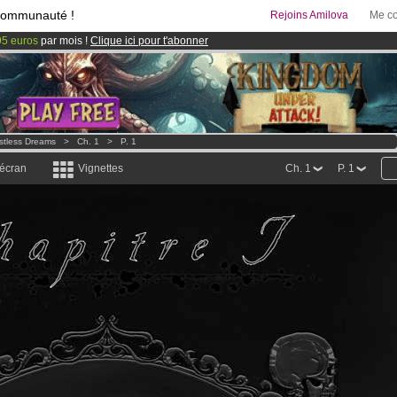
communauté !
Rejoins Amilova
Me co
95 euros
par mois !
Clique ici pour t'abonner
& Mangas
!
 lancé
!.
stless Dreams
>
Ch. 1
>
P. 1
 écran
Vignettes
Ch. 1
P. 1