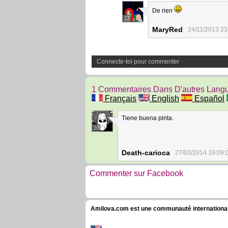
De rien
37
MaryRed
24/11/2013 23
Connecte-toi pour commenter
1 Commentaires Dans D'autres Lang
Français
English
Español
Tiene buena pinta.
30
Death-carioca
27/03/2014 19:09:
Commenter sur Facebook
Amilova.com est une communauté internationale 