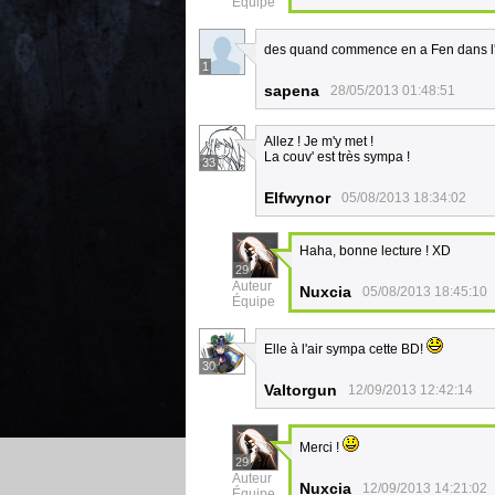
Équipe
des quand commence en a Fen dans l'
1
sapena
28/05/2013 01:48:51
Allez ! Je m'y met !
La couv' est très sympa !
33
Elfwynor
05/08/2013 18:34:02
Haha, bonne lecture ! XD
29
Auteur
Nuxcia
05/08/2013 18:45:10
Équipe
Elle à l'air sympa cette BD!
30
Valtorgun
12/09/2013 12:42:14
Merci !
29
Auteur
Nuxcia
12/09/2013 14:21:02
Équipe