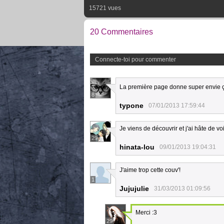
15721 vues
20 Commentaires
Connecte-toi pour commenter
La première page donne super envie ça
8
typone
07/01/2013 17:59:44
Je viens de découvrir et j'ai hâte de voir
29
hinata-lou
09/01/2013 19:04:31
J'aime trop cette couv'!
1
Jujujulie
31/03/2013 01:09:56
Merci :3
29