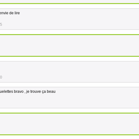
nvie de lire
05
10
uelettes bravo , je trouve ça beau