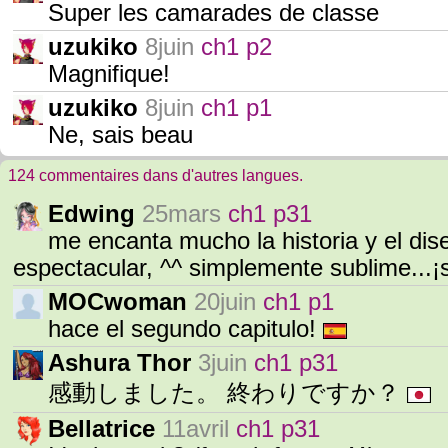
Super les camarades de classe
uzukiko
8juin
ch1 p2
Magnifique!
uzukiko
8juin
ch1 p1
Ne, sais beau
124 commentaires dans d'autres langues.
Edwing
25mars
ch1 p31
me encanta mucho la historia y el dis
espectacular, ^^ simplemente sublime...¡
MOCwoman
20juin
ch1 p1
hace el segundo capitulo!
Ashura Thor
3juin
ch1 p31
感動しました。 終わりですか？
Bellatrice
11avril
ch1 p31