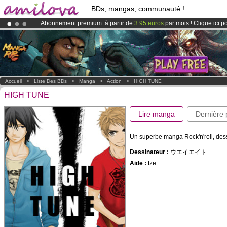
BDs, mangas, communauté !
Abonnement premium: à partir de
3.95 euros
par mois !
Clique ici p
Déjà 134393
membres
et 1208
BDs & Mangas
!
Le
Kickstarter Amilova est désormais lancé
!.
Accueil
>
Liste Des BDs
>
Manga
>
Action
>
HIGH TUNE
HIGH TUNE
Lire manga
Dernière
Un superbe manga Rock'n'roll, 
Dessinateur :
ウエイエイト
Aide :
tze