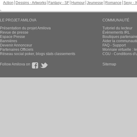
Action
Dessins - Artworks
Fantasy - SF
Humour
Jeunesse
Romance
Sexy - 
LE PROJET AMILOVA
COMMUNAUTÉ
Présentation du projet Amilova
Tutoriel du lecteur
Revue de presse
Évènements IRL
Espace Presse
Boutiques partenair
Bannières
Aider la communauté 
Devenir Annonceur
FAQ - Support
Partenaires Officiels
Monnaie virtuelle : l
Réseau social poker, blogs stats classements
CGU - Conditions d'ut
Follow Amilova on
Sitemap