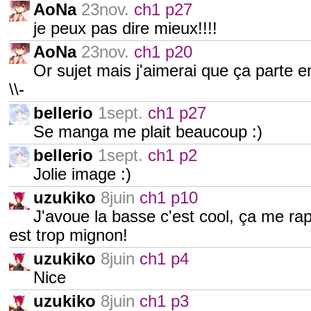
AoNa
23nov.
ch1 p27
je peux pas dire mieux!!!!
AoNa
23nov.
ch1 p20
Or sujet mais j'aimerai que ça parte 
\\-
bellerio
1sept.
ch1 p27
Se manga me plait beaucoup :)
bellerio
1sept.
ch1 p2
Jolie image :)
uzukiko
8juin
ch1 p10
J'avoue la basse c'est cool, ça me r
est trop mignon!
uzukiko
8juin
ch1 p4
Nice
uzukiko
8juin
ch1 p3