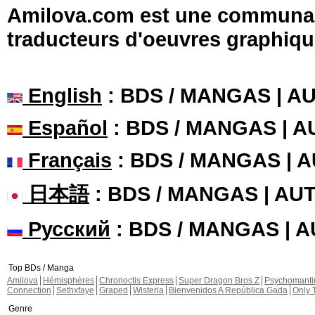
Amilova.com est une communauté
traducteurs d'oeuvres graphiqu
English
: BDS / MANGAS | 
Español
: BDS / MANGAS | 
Français
: BDS / MANGAS | 
日本語
: BDS / MANGAS | A
Русский
: BDS / MANGAS | 
Top BDs / Manga
Amilova
Hémisphères
Chronoctis Express
Super Dragon Bros Z
Psychomant
Connection
Sethxfaye
Graped
Wisteria
Bienvenidos A República Gada
Only 
Genre