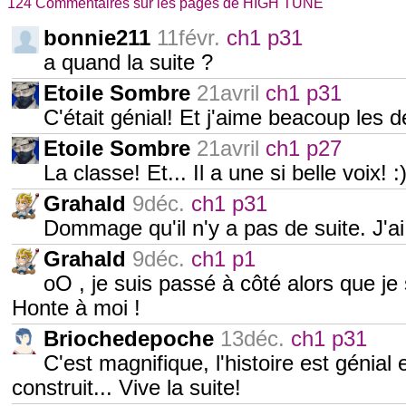
124 Commentaires sur les pages de HIGH TUNE
bonnie211
11févr.
ch1 p31
a quand la suite ?
Etoile Sombre
21avril
ch1 p31
C'était génial! Et j'aime beacoup les d
Etoile Sombre
21avril
ch1 p27
La classe! Et... Il a une si belle voix! :
Grahald
9déc.
ch1 p31
Dommage qu'il n'y a pas de suite. J'ai
Grahald
9déc.
ch1 p1
oO , je suis passé à côté alors que j
Honte à moi !
Briochedepoche
13déc.
ch1 p31
C'est magnifique, l'histoire est génial
construit... Vive la suite!