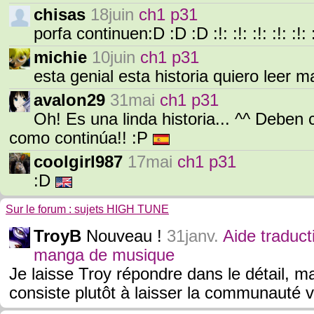
chisas
18juin
ch1 p31
porfa continuen:D :D :D :!: :!: :!: :!: :!: :!
michie
10juin
ch1 p31
esta genial esta historia quiero leer 
avalon29
31mai
ch1 p31
Oh! Es una linda historia... ^^ Deben 
como continúa!! :P
coolgirl987
17mai
ch1 p31
:D
Sur le forum : sujets HIGH TUNE
TroyB
Nouveau !
31janv.
Aide traduct
manga de musique
Je laisse Troy répondre dans le détail, ma
consiste plutôt à laisser la communauté v