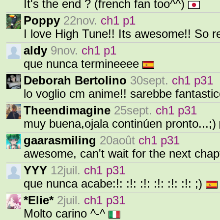
It's the end ? (french fan too^^)
Poppy
22nov.
ch1 p1
I love High Tune!! Its awesome!! So re
aldy
9nov.
ch1 p1
que nunca termineeee
Deborah Bertolino
30sept.
ch1 p31
lo voglio cm anime!! sarebbe fantasti
Theendimagine
25sept.
ch1 p31
muy buena,ojala continúen pronto...;)
gaarasmiling
20août
ch1 p31
awesome, can't wait for the next chap
YYY
12juil.
ch1 p31
que nunca acabe:!: :!: :!: :!: :!: :!: ;)
*Elie*
2juil.
ch1 p31
Molto carino ^-^