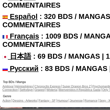
COMMENTAIRES
Español
: 320 BDS / MANGAS 
COMMENTAIRES
Français
: 1009 BDS / MANGA
COMMENTAIRES
日本語
: 69 BDS / MANGAS |
Русский
: 83 BDS / MANGAS
Top BDs / Manga
Amilova
Hémisphères
Chronoctis Express
Super Dragon Bros Z
Psychomant
Connection
Sethxfaye
Graped
Wisteria
Bienvenidos A República Gada
Only 
Genre
Action
Dessins - Artworks
Fantasy - SF
Humour
Jeunesse
Romance
Sexy - 