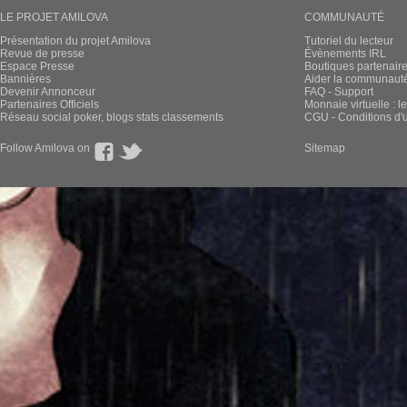
LE PROJET AMILOVA
COMMUNAUTÉ
Présentation du projet Amilova
Tutoriel du lecteur
Revue de presse
Évènements IRL
Espace Presse
Boutiques partenair
Bannières
Aider la communauté 
Devenir Annonceur
FAQ - Support
Partenaires Officiels
Monnaie virtuelle : l
Réseau social poker, blogs stats classements
CGU - Conditions d'ut
Follow Amilova on
Sitemap