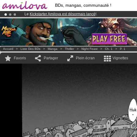
BDs, mangas, communauté !
Le
Kickstarter Amilova est désormais lancé
!.
Déjà 100000
membres
et 1000
BDs & Mangas
!
Abonnement premium: à partir de
3.95 euros
par mois !
Clique ici p
Accueil
>
Liste Des BDs
>
Manga
>
Thriller
>
Night Feast
>
Ch. 1
>
P. 1
Favoris
Partager
Plein écran
Vignettes
Huh
・・