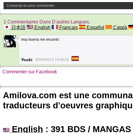
Connecte-toi pour commenter
1 Commentaires Dans D'autres Langues.
日本語
English
Français
Español
Català
muy buena me encanto
1
Yooki
06/09/2013 19:06:26
Commenter sur Facebook
Amilova.com est une communauté
traducteurs d'oeuvres graphiqu
English
: 391 BDS / MANGAS 