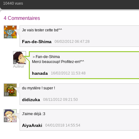
10440 vues
4 Commentaires
Je vais tester cette bd^^
4
Fan-de-Shima
06/02/2012 06:47:28
＞Fan-de-Shima
Merci beaucoup! Profitez-en!^^
1
Auteur
hanada
16/02/2012 11:53:48
du mystère ! super !
19
didizuka
08/11/2012 09:21:50
J'aime déjà :3
5
AiyaAraki
04/01/2018 14:55:54