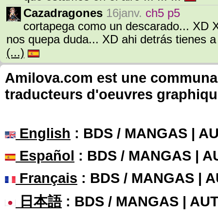
Cazadragones
16janv.
ch5 p5
cortapega como un descarado... XD 
nos quepa duda... XD ahi detrás tienes a
(...)
Amilova.com est une communauté
traducteurs d'oeuvres graphiqu
English
: BDS / MANGAS | 
Español
: BDS / MANGAS | 
Français
: BDS / MANGAS | 
日本語
: BDS / MANGAS | A