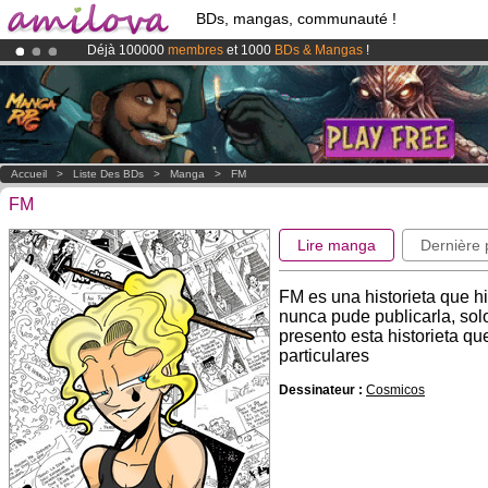
BDs, mangas, communauté !
Déjà 100000
membres
et 1000
BDs & Mangas
!
Abonnement premium: à partir de
3.95 euros
par mois !
Clique ici p
Le
Kickstarter Amilova est désormais lancé
!.
Accueil
>
Liste Des BDs
>
Manga
>
FM
FM
Lire manga
Dernière
FM es una historieta que hi
nunca pude publicarla, solo
presento esta historieta qu
particulares
Dessinateur :
Cosmicos