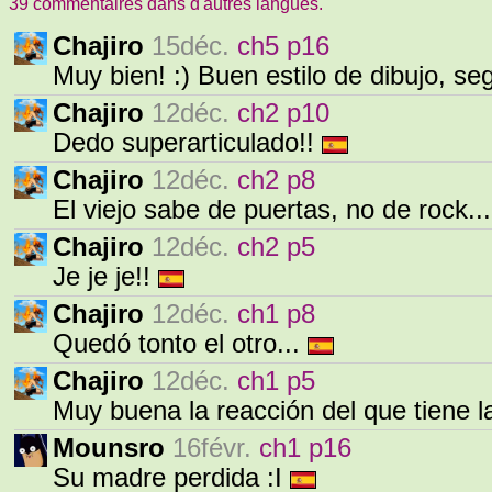
39 commentaires dans d'autres langues.
Chajiro
15déc.
ch5 p16
Muy bien! :) Buen estilo de dibujo, s
Chajiro
12déc.
ch2 p10
Dedo superarticulado!!
Chajiro
12déc.
ch2 p8
El viejo sabe de puertas, no de rock..
Chajiro
12déc.
ch2 p5
Je je je!!
Chajiro
12déc.
ch1 p8
Quedó tonto el otro...
Chajiro
12déc.
ch1 p5
Muy buena la reacción del que tiene 
Mounsro
16févr.
ch1 p16
Su madre perdida :I