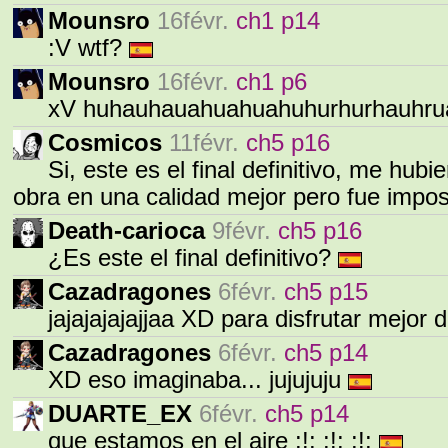
Mounsro
16févr.
ch1 p14
:V wtf?
Mounsro
16févr.
ch1 p6
xV huhauhauahuahuahuhurhurhauhruah
Cosmicos
11févr.
ch5 p16
Si, este es el final definitivo, me hub
obra en una calidad mejor pero fue impos
Death-carioca
9févr.
ch5 p16
¿Es este el final definitivo?
Cazadragones
6févr.
ch5 p15
jajajajajajjaa XD para disfrutar mejo
Cazadragones
6févr.
ch5 p14
XD eso imaginaba... jujujuju
DUARTE_EX
6févr.
ch5 p14
que estamos en el aire :!: :!: :!: