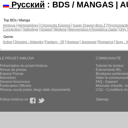
Русский
: BDS / MANGAS | 
Top BDs / Manga
Amilova
Hémisphères
Chronoctis Express
Super Dragon Bros Z
Psychomant
Connection
Sethxfaye
Graped
Wisteria
Bienvenidos A República Gada
Only 
Genre
Action
Dessins - Artworks
Fantasy - SF
Humour
Jeunesse
Romance
Sexy - 
LE PROJET AMILOVA
COMMUNAUTÉ
Présentation du projet Amilova
Tutoriel du lecteur
Revue de presse
Évènements IRL
Espace Presse
Boutiques partenair
Bannières
Aider la communauté 
Devenir Annonceur
FAQ - Support
Partenaires Officiels
Monnaie virtuelle : l
Réseau social poker, blogs stats classements
CGU - Conditions d'ut
Follow Amilova on
Sitemap