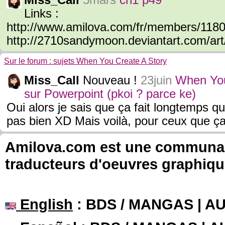
Miss_Call
5mars
ch1 p49
Links :
http://www.amilova.com/fr/members/118
http://2710sandymoon.deviantart.com/ar
Sur le forum : sujets When You Create A Story
Miss_Call
Nouveau !
23juin
When You
sur Powerpoint (pkoi ? parce ke)
Oui alors je sais que ça fait longtemps qu
pas bien XD Mais voilà, pour ceux que ça
Amilova.com est une communauté
traducteurs d'oeuvres graphiqu
English
: BDS / MANGAS | 