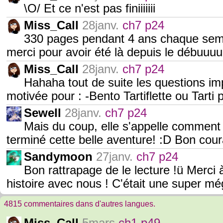
\O/ Et ce n'est pas finiiiiiii
Miss_Call
28janv.
ch7 p24
330 pages pendant 4 ans chaque sema
merci pour avoir été là depuis le débuuuu
Miss_Call
28janv.
ch7 p24
Hahaha tout de suite les questions imp
motivée pour : -Bento Tartiflette ou Tarti 
Sewell
28janv.
ch7 p24
Mais du coup, elle s'appelle comment l
terminé cette belle aventure! :D Bon cou
Sandymoon
27janv.
ch7 p24
Bon rattrapage de le lecture !ü Merci à
histoire avec nous ! C'était une super m
4815 commentaires dans d'autres langues.