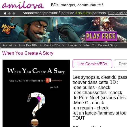
BDs, mangas, communauté !
Abonnement premium: à partir de
3.95 euros
par mois !
Clique ici p
Déjà 100000
membres
et 1000
BDs & Mangas
!
Le
Kickstarter Amilova est désormais lancé
!.
Accueil
>
Liste Des BDs
>
Comics/BDs
>
Humour
>
When You Create A Story
When You Create A Story
Lire Comics/BDs
Dern
Les synopsis, c'est du passé
trouver dans cette BD :
-des bulles - check
-des chaussettes - check
-le Père Noël (si vous êtes
-Mme C - check
-un requin - check
-et un lance-flammes si to
TOUT