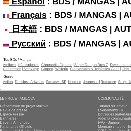
Español
: BDS / MANGAS | 
Français
: BDS / MANGAS | 
日本語
: BDS / MANGAS | A
Русский
: BDS / MANGAS | 
Top BDs / Manga
Amilova
Hémisphères
Chronoctis Express
Super Dragon Bros Z
Psychomant
Connection
Sethxfaye
Graped
Wisteria
Bienvenidos A República Gada
Only 
Genre
Action
Dessins - Artworks
Fantasy - SF
Humour
Jeunesse
Romance
Sexy - 
LE PROJET AMILOVA
COMMUNAUTÉ
Présentation du projet Amilova
Tutoriel du lecteur
Revue de presse
Évènements IRL
Espace Presse
Boutiques partenair
Bannières
Aider la communauté 
Devenir Annonceur
FAQ - Support
Partenaires Officiels
Monnaie virtuelle : l
Réseau social poker, blogs stats classements
CGU - Conditions d'ut