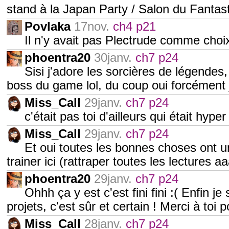
stand à la Japan Party / Salon du Fantast
Povlaka
17nov.
ch4 p21
Il n'y avait pas Plectrude comme choix
phoentra20
30janv.
ch7 p24
Sisi j'adore les sorcières de légendes
boss du game lol, du coup oui forcément j
Miss_Call
29janv.
ch7 p24
c'était pas toi d'ailleurs qui était hy
Miss_Call
29janv.
ch7 p24
Et oui toutes les bonnes choses ont un
trainer ici (rattraper toutes les lectures
phoentra20
29janv.
ch7 p24
Ohhh ça y est c'est fini fini :( Enfin je
projets, c'est sûr et certain ! Merci à toi 
Miss_Call
28janv.
ch7 p24