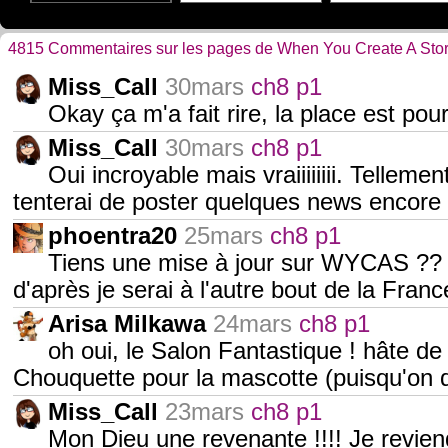
4815 Commentaires sur les pages de When You Create A Sto
Miss_Call
30mars
ch8 p1
Okay ça m'a fait rire, la place est pou
Miss_Call
30mars
ch8 p1
Oui incroyable mais vraiiiiiiii. Tellem
tenterai de poster quelques news encore 
phoentra20
25mars
ch8 p1
Tiens une mise à jour sur WYCAS ??
d'après je serai à l'autre bout de la Fra
Arisa Milkawa
24mars
ch8 p1
oh oui, le Salon Fantastique ! hâte de 
Chouquette pour la mascotte (puisqu'on d
Miss_Call
23mars
ch8 p1
Mon Dieu une revenante !!!! Je revien