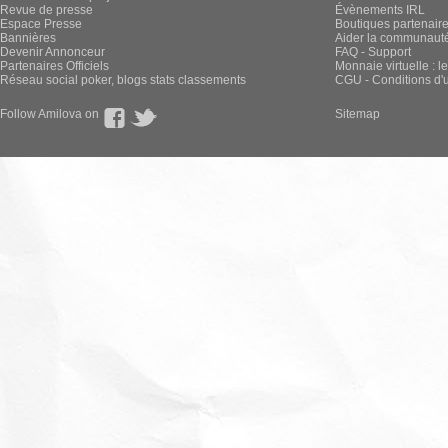
Revue de presse
Évènements IRL
Espace Presse
Boutiques partenair
Bannières
Aider la communauté 
Devenir Annonceur
FAQ - Support
Partenaires Officiels
Monnaie virtuelle : l
Réseau social poker, blogs stats classements
CGU - Conditions d'ut
Follow Amilova on
Sitemap