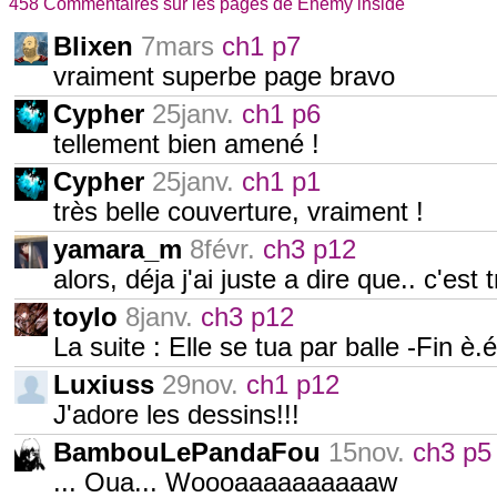
458 Commentaires sur les pages de Enemy inside
Blixen
7mars
ch1 p7
vraiment superbe page bravo
Cypher
25janv.
ch1 p6
tellement bien amené !
Cypher
25janv.
ch1 p1
très belle couverture, vraiment !
yamara_m
8févr.
ch3 p12
alors, déja j'ai juste a dire que.. c'est t
toylo
8janv.
ch3 p12
La suite : Elle se tua par balle -Fin è.é
Luxiuss
29nov.
ch1 p12
J'adore les dessins!!!
BambouLePandaFou
15nov.
ch3 p5
... Oua... Woooaaaaaaaaaaw