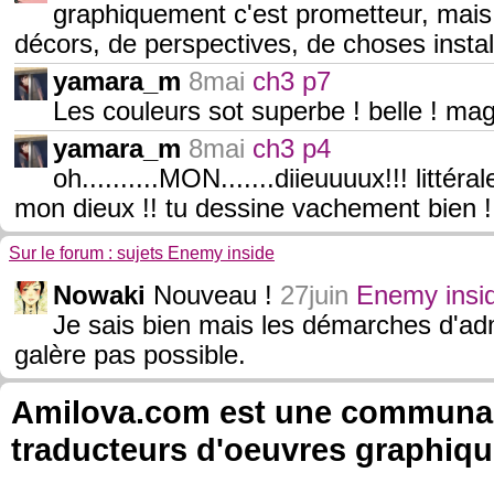
graphiquement c'est prometteur, ma
décors, de perspectives, de choses instal
yamara_m
8mai
ch3 p7
Les couleurs sot superbe ! belle ! mag
yamara_m
8mai
ch3 p4
oh..........MON.......diieuuuux!!! litt
mon dieux !! tu dessine vachement bien !
Sur le forum : sujets Enemy inside
Nowaki
Nouveau !
27juin
Enemy insid
Je sais bien mais les démarches d'adm
galère pas possible.
Amilova.com est une communauté
traducteurs d'oeuvres graphiqu