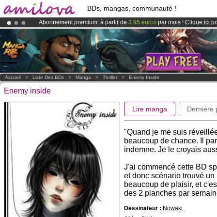
BDs, mangas, communauté !
Abonnement premium: à partir de
3.95 euros
par mois !
Clique ici p
Le
Kickstarter Amilova est désormais lancé
!.
Déjà 100000
membres
et 1000
BDs & Mangas
!
Accueil
>
Liste Des BDs
>
Manga
>
Thriller
>
Enemy Inside
Enemy inside
Lire manga
Dernière
"Quand je me suis réveillée
beaucoup de chance. Il para
indemne. Je le croyais aussi
J'ai commencé cette BD sp
et donc scénario trouvé un 
beaucoup de plaisir, et c'es
des 2 planches par semaine
Dessinateur :
Nowaki