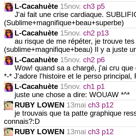
L-Cacahuète
15nov.
ch3 p5
J'ai fait une crise cardiaque. SU
(Sublime+magnifique+beau+superbe)
L-Cacahuète
15nov.
ch2 p13
au risque de me répéter, je trouve te
(sublime+magnifique+beau) Il y a juste un
L-Cacahuète
15nov.
ch2 p6
Wow! quand sa a chargé, j'ai cru que c
*-* J'adore l'histoire et le perso principal
L-Cacahuète
15nov.
ch1 p1
juste une chose a dire: WOUAW *^*
RUBY LOWEN
13mai
ch3 p12
je trouvais que ta patte graphique re
connais?:D
RUBY LOWEN
13mai
ch3 p12