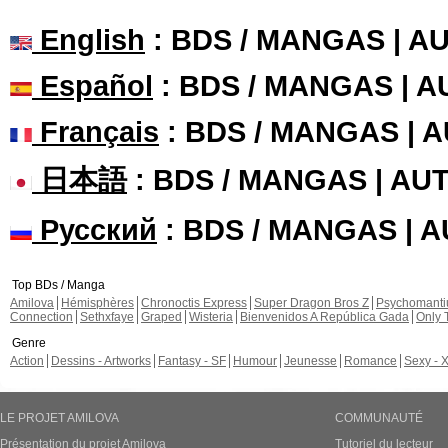
English
: BDS / MANGAS | 
Español
: BDS / MANGAS | 
Français
: BDS / MANGAS | 
日本語
: BDS / MANGAS | A
Русский
: BDS / MANGAS | 
Top BDs / Manga
Amilova
Hémisphères
Chronoctis Express
Super Dragon Bros Z
Psychomant
Connection
Sethxfaye
Graped
Wisteria
Bienvenidos A República Gada
Only 
Genre
Action
Dessins - Artworks
Fantasy - SF
Humour
Jeunesse
Romance
Sexy - 
LE PROJET AMILOVA
COMMUNAUTÉ
Présentation du projet Amilova
Tutoriel du lecteur