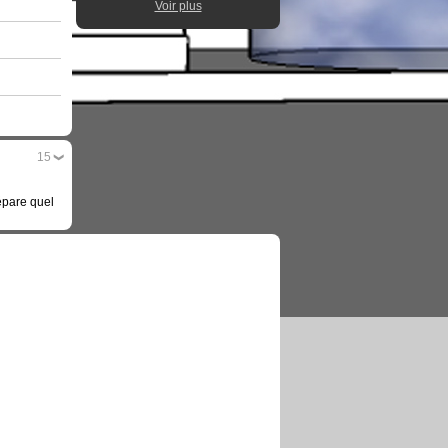
Voir plus
15
épare quel