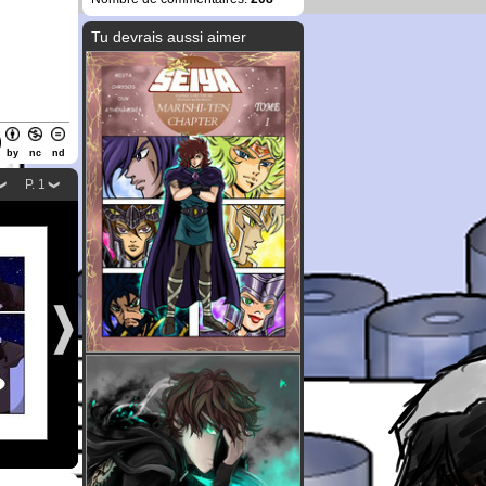
Tu devrais aussi aimer
by
nc
nd
P. 1