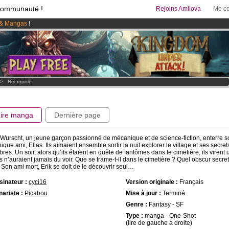
communauté !
Rejoins Amilova
Me co
& Mangas
!
 lancé
!.
95 euros
par mois !
Clique ici pour t'abonner
>
Nécropole
Lire manga
Dernière page
 Wurscht, un jeune garçon passionné de mécanique et de science-fiction, enterre s
nique ami, Elias. Ils aimaient ensemble sortir la nuit explorer le village et ses secret
res. Un soir, alors qu’ils étaient en quête de fantômes dans le cimetière, ils virent
ls n’auraient jamais du voir. Que se trame-t-il dans le cimetière ? Quel obscur secre
 ? Son ami mort, Erik se doit de le découvrir seul…
inateur :
cyci16
Version originale :
Français
ariste :
Picabou
Mise à jour :
Terminé
Genre :
Fantasy - SF
Type :
manga - One-Shot
(lire de gauche à droite)