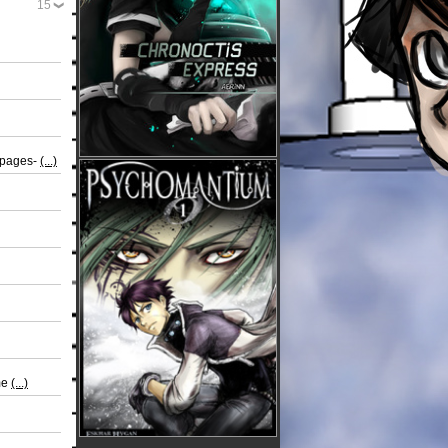
15
4-pages-
(...)
ême
(...)