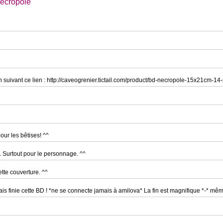
écropole
uivant ce lien : http://caveogrenier.tictail.com/product/bd-necropole-15x21cm-1
pour les bêtises! ^^
. Surtout pour le personnage. ^^
te couverture. ^^
vais finie cette BD ! *ne se connecte jamais à amilova* La fin est magnifique *-* m