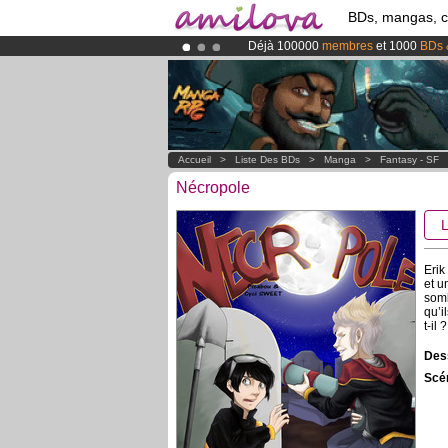
BDs, mangas, 
Déjà 100000
membres
et 1000
BDs 
Le
Kickstarter Amilova est désormais
Abonnement premium: à partir de
3.
Accueil
>
Liste Des BDs
>
Manga
>
Fantasy - SF
Nécropole
Erik
et u
somb
qu’i
t-il
Dess
Scén