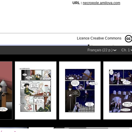
URL :
necropole.amilova.com
Licence Creative Commons
Français (22 p.)
Ch. 1