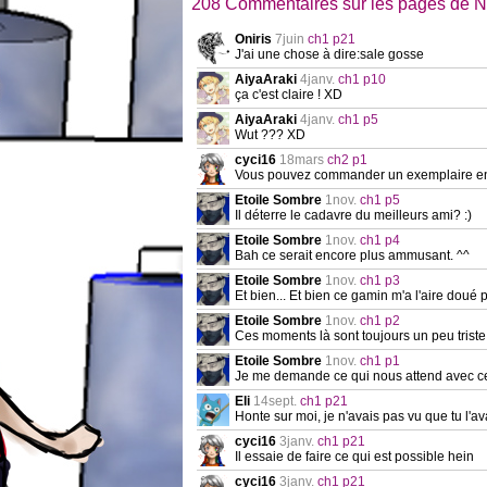
208 Commentaires sur les pages de N
Oniris
7juin
ch1 p21
J'ai une chose à dire:sale gosse
AiyaAraki
4janv.
ch1 p10
ça c'est claire ! XD
AiyaAraki
4janv.
ch1 p5
Wut ??? XD
cyci16
18mars
ch2 p1
Vous pouvez commander un exemplaire en s
Etoile Sombre
1nov.
ch1 p5
Il déterre le cadavre du meilleurs ami? :)
Etoile Sombre
1nov.
ch1 p4
Bah ce serait encore plus ammusant. ^^
Etoile Sombre
1nov.
ch1 p3
Et bien... Et bien ce gamin m'a l'aire doué 
Etoile Sombre
1nov.
ch1 p2
Ces moments là sont toujours un peu triste
Etoile Sombre
1nov.
ch1 p1
Je me demande ce qui nous attend avec cet
Eli
14sept.
ch1 p21
Honte sur moi, je n'avais pas vu que tu l'a
cyci16
3janv.
ch1 p21
Il essaie de faire ce qui est possible hein
cyci16
3janv.
ch1 p21