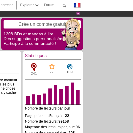
nnecter
Explorer
Forum
Crée un compte gratuit
1208 BDs et mangas à lire
Des suggestions personnalisées !
Participe à la communauté !
Statistiques
27
109
241
on meilleur
s les plus
 une chose
t s’y cache-
Nombre de lecteurs par jour
Page publiees Français:
22
Nombre de lecteurs:
99158
Moyenne des lecteurs par jour:
96
Nombre de commentaires:
208