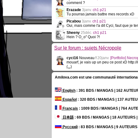
comment ?
Erazade
3janv.
ch1 p21
Tu pourras jamais battre mes records xD
Picabou
3janv.
ch1 p21
Oui, mais comme l'a dit Cyci, faut que je te
Sheeny
25déc.
ch1 p21
Hein ? O_o" Quoi ?!
Sur le forum : sujets Nécropole
cyci16
Nouveau !
20janv.
[Portfolio] Necro
mouarf, je vais up un peu ce post xD http
(...)
Amilova.com est une communauté internationale 
English
: 391 BDS / MANGAS | 162 AUTE
Español
: 320 BDS / MANGAS | 137 AUTE
Français
: 1009 BDS / MANGAS | 764 AU
日本語
: 69 BDS / MANGAS | 18 AUTEURS
Русский
: 83 BDS / MANGAS | 9 AUTEUR