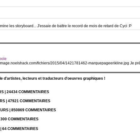
rmine les storyboard... J'essaie de battre le record de mois de retard de Cyci :P
pole
://image.noelshack.com/fichiers/2015/04/1421781462-marquepageerikline.jpg Je pr
d'artistes, lecteurs et traducteurs d'oeuvres graphiques !
URS | 24434 COMMENTAIRES
URS | 47921 COMMENTAIRES
TEURS | 850869 COMMENTAIRES
 | 300 COMMENTAIRES
S | 64 COMMENTAIRES