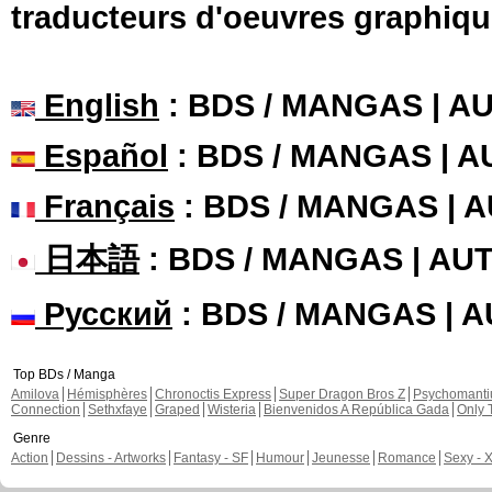
traducteurs d'oeuvres graphiqu
English
: BDS / MANGAS | 
Español
: BDS / MANGAS | 
Français
: BDS / MANGAS | 
日本語
: BDS / MANGAS | A
Русский
: BDS / MANGAS | 
Top BDs / Manga
Amilova
Hémisphères
Chronoctis Express
Super Dragon Bros Z
Psychomant
Connection
Sethxfaye
Graped
Wisteria
Bienvenidos A República Gada
Only 
Genre
Action
Dessins - Artworks
Fantasy - SF
Humour
Jeunesse
Romance
Sexy - 