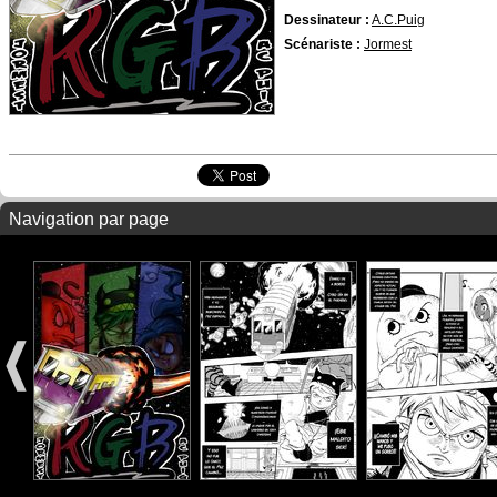
Dessinateur :
A.C.Puig
Scénariste :
Jormest
Navigation par page