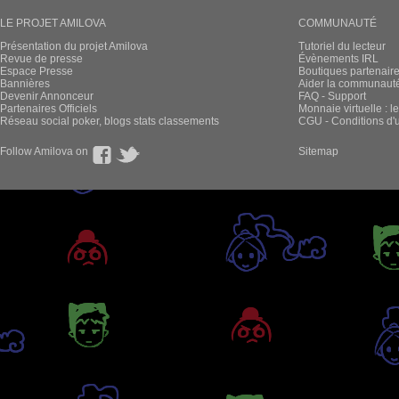
LE PROJET AMILOVA
COMMUNAUTÉ
Présentation du projet Amilova
Tutoriel du lecteur
Revue de presse
Évènements IRL
Espace Presse
Boutiques partenair
Bannières
Aider la communauté 
Devenir Annonceur
FAQ - Support
Partenaires Officiels
Monnaie virtuelle : l
Réseau social poker, blogs stats classements
CGU - Conditions d'ut
Follow Amilova on
Sitemap