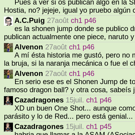
Pues a ver si os publican algo en la 
Hostia, no? jejeje, igual yo pruebo algú
A.C.Puig
27août
ch1 p46
es la shonen jump donde se publico dr
publican actualmente one piece, naruto y
Alvenon
27août
ch1 p46
A mí ésta historia me gustó, pero no 
la bruja, si la naranja mecánica o fue el
Alvenon
27août
ch1 p46
En serio ese es el Shonen Jump de to
famoso dragon ball? y otra cosa, sabeís
Cazadragones
15juil.
ch1 p46
XD un buen One Shot... aunque como 
parásito y lo de Red... pero está genial...
Cazadragones
15juil.
ch1 p45
habria que llamar a la ASAM (ASocia