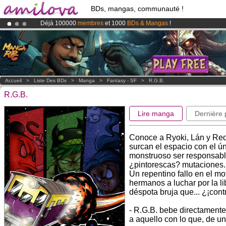
BDs, mangas, communauté !
Déjà 100000
membres
et 1000
BDs & Mangas
!
Abonnement premium: à partir de
3.95 euros
par mois !
Clique ici p
Le
Kickstarter Amilova est désormais lancé
!.
Accueil
>
Liste Des BDs
>
Manga
>
Fantasy - SF
>
R.G.B.
R.G.B.
Lire manga
Dernière
Conoce a Ryoki, Lán y Red
surcan el espacio con el ún
monstruoso ser responsabl
¿pintorescas? mutaciones.
Un repentino fallo en el mo
hermanos a luchar por la l
déspota bruja que... ¿¡con
- R.G.B. bebe directament
a aquello con lo que, de u