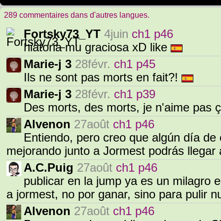
289 commentaires dans d'autres langues.
Fortsky73_YT
4juin
ch1 p46
hiatoria mu graciosa xD like
Marie-j 3
28févr.
ch1 p45
Ils ne sont pas morts en fait?!
Marie-j 3
28févr.
ch1 p39
Des morts, des morts, je n'aime pas ç
Alvenon
27août
ch1 p46
Entiendo, pero creo que algún día de
mejorando junto a Jormest podrás llegar
A.C.Puig
27août
ch1 p46
publicar en la jump ya es un milagro e
a jormest, no por ganar, sino para pulir n
Alvenon
27août
ch1 p46