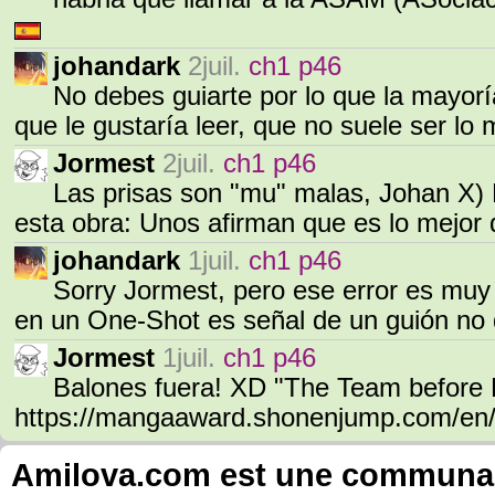
johandark
2juil.
ch1 p46
No debes guiarte por lo que la mayoría
que le gustaría leer, que no suele ser l
Jormest
2juil.
ch1 p46
Las prisas son "mu" malas, Johan X)
esta obra: Unos afirman que es lo mejor
johandark
1juil.
ch1 p46
Sorry Jormest, pero ese error es muy 
en un One-Shot es señal de un guión no
Jormest
1juil.
ch1 p46
Balones fuera! XD "The Team before
https://mangaaward.shonenjump.com/en/
Amilova.com est une communauté