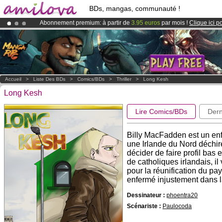
BDs, mangas, communauté !
Abonnement premium: à partir de
3.95 euros
par mois !
Clique ici p
Déjà 100000
membres
et 1000
BDs & Mangas
!
Le
Kickstarter Amilova est désormais lancé
!.
Accueil
>
Liste Des BDs
>
Comics/BDs
>
Thriller
>
Long Kesh
Long Kesh
Lire Comics/BDs
Dern
Billy MacFadden est un enf
une Irlande du Nord déchir
décider de faire profil ba
de catholiques irlandais, il 
pour la réunification du pay
enfermé injustement dans l
Dessinateur :
phoentra20
Scénariste :
Paulocoda