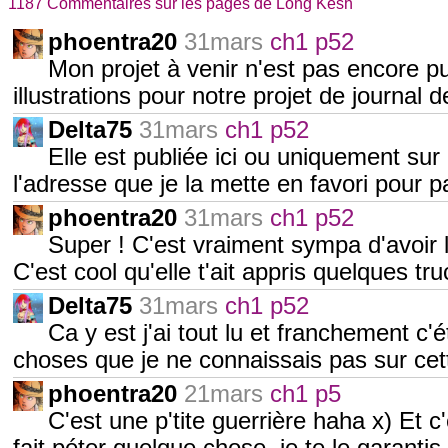
1187 Commentaires sur les pages de Long Kesh
phoentra20
31mars
ch1 p52
Mon projet à venir n'est pas encore pub
illustrations pour notre projet de journal
Delta75
31mars
ch1 p52
Elle est publiée ici ou uniquement su
l'adresse que je la mette en favori pour 
phoentra20
31mars
ch1 p52
Super ! C'est vraiment sympa d'avoir l
C'est cool qu'elle t'ait appris quelques tr
Delta75
31mars
ch1 p52
Ca y est j'ai tout lu et franchement c'é
choses que je ne connaissais pas sur cet
phoentra20
21mars
ch1 p5
C'est une p'tite guerrière haha x) Et c'