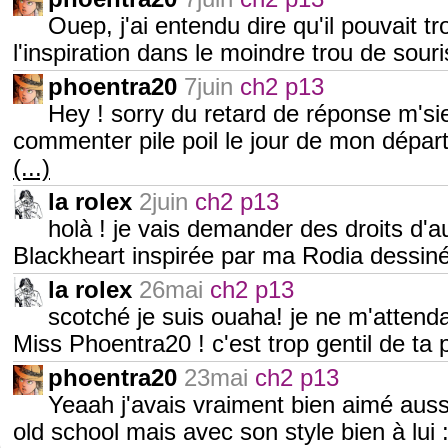
Ouep, j'ai entendu dire qu'il pouvait t
l'inspiration dans le moindre trou de souri
phoentra20
7juin
ch2 p13
Hey ! sorry du retard de réponse m'si
commenter pile poil le jour de mon dépar
(...)
la rolex
2juin
ch2 p13
holà ! je vais demander des droits d'au
Blackheart inspirée par ma Rodia dessi
la rolex
26mai
ch2 p13
scotché je suis ouaha! je ne m'attenda
Miss Phoentra20 ! c'est trop gentil de ta 
phoentra20
23mai
ch2 p13
Yeaah j'avais vraiment bien aimé auss
old school mais avec son style bien à lui