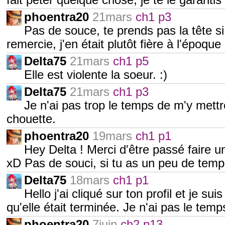
fait péter quelque chose, je te le garantis
phoentra20
21mars
ch1 p3
Pas de souce, te prends pas la tête si 
remercie, j'en était plutôt fière à l'époque 
Delta75
21mars
ch1 p5
Elle est violente la soeur. :)
Delta75
21mars
ch1 p3
Je n'ai pas trop le temps de m'y mett
chouette.
phoentra20
19mars
ch1 p1
Hey Delta ! Merci d'être passé faire u
xD Pas de souci, si tu as un peu de temp
Delta75
18mars
ch1 p1
Hello j'ai cliqué sur ton profil et je sui
qu'elle était terminée. Je n'ai pas le tem
phoentra20
7juin
ch2 p13