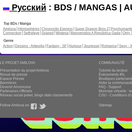
Русский
: BDS / MANGAS | 
Top BDs / Manga
Amilova
Hémisphères
Chronoctis Express
Super Dragon Bros Z
Psychomant
Connection
Sethxfaye
Graped
Wisteria
Bienvenidos A República Gada
Only 
Genre
Action
Dessins - Artworks
Fantasy - SF
Humour
Jeunesse
Romance
Sexy - 
LE PROJET AMILOVA
COMMUNAUTÉ
Présentation du projet Amilova
Tutoriel du lecteur
Revue de presse
Évènements IRL
Espace Presse
Boutiques partenair
Bannières
Aider la communauté 
Devenir Annonceur
FAQ - Support
Partenaires Officiels
Monnaie virtuelle : l
Réseau social poker, blogs stats classements
CGU - Conditions d'ut
Follow Amilova on
Sitemap