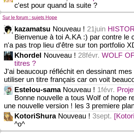
c'est pour quand la suite ?
Sur le forum : sujets Hope
kazamatsu
Nouveau !
21juin
HISTO
Bienvenue à toi A.KA :) par contre l
n'a pas trop lieu d'être sur ton portfolio X
Khordel
Nouveau !
28févr.
WOLF OF 
titres ?
J'ai beaucoup réfléchit en dessinant mes 
utiliser un titre français car on voit beau
Estelou-sama
Nouveau !
1févr.
Proje
Bonne nouvelle a tous Wolf of hope re
une nouvelle version ! les 3 premiere pla
KotoriShura
Nouveau !
3sept.
[Koto
^o^