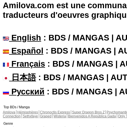
Amilova.com est une communauté
traducteurs d'oeuvres graphiqu
English
: BDS / MANGAS | 
Español
: BDS / MANGAS | 
Français
: BDS / MANGAS | 
日本語
: BDS / MANGAS | A
Русский
: BDS / MANGAS | 
Top BDs / Manga
Amilova
Hémisphères
Chronoctis Express
Super Dragon Bros Z
Psychomant
Connection
Sethxfaye
Graped
Wisteria
Bienvenidos A República Gada
Only 
Genre