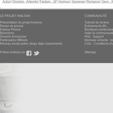
Action
Dessins - Artworks
Fantasy - SF
Humour
Jeunesse
Romance
Sexy - 
LE PROJET AMILOVA
COMMUNAUTÉ
Présentation du projet Amilova
Tutoriel du lecteur
Revue de presse
Évènements IRL
Espace Presse
Boutiques partenair
Bannières
Aider la communauté 
Devenir Annonceur
FAQ - Support
Partenaires Officiels
Monnaie virtuelle : l
Réseau social poker, blogs stats classements
CGU - Conditions d'ut
Follow Amilova on
Sitemap