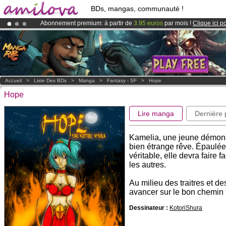
BDs, mangas, communauté !
Abonnement premium: à partir de
3.95 euros
par mois !
Clique ici p
Le
Kickstarter Amilova est désormais lancé
!.
Déjà 100000
membres
et 1000
BDs & Mangas
!
Accueil
>
Liste Des BDs
>
Manga
>
Fantasy - SF
>
Hope
Hope
Lire manga
Dernière
Kamelia, une jeune démone 
bien étrange rêve. Épaulé
véritable, elle devra faire 
les autres.
Au milieu des traitres et d
avancer sur le bon chemin
Dessinateur :
KotoriShura