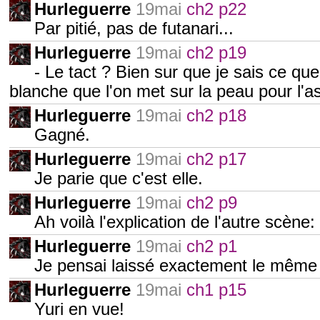
Hurleguerre
19mai
ch2 p22
Par pitié, pas de futanari...
Hurleguerre
19mai
ch2 p19
- Le tact ? Bien sur que je sais ce que
blanche que l'on met sur la peau pour l'as
Hurleguerre
19mai
ch2 p18
Gagné.
Hurleguerre
19mai
ch2 p17
Je parie que c'est elle.
Hurleguerre
19mai
ch2 p9
Ah voilà l'explication de l'autre scèn
Hurleguerre
19mai
ch2 p1
Je pensai laissé exactement le même
Hurleguerre
19mai
ch1 p15
Yuri en vue!