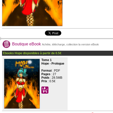
Boutique eBook
Achète, télécharge, collection la version eBook
Ebooks Hope disponibles à partir de
0.5
€
Tome 1
Hope - Prologue
Format
: PDF
Pages
:
27
Poids
: 28.5MB
Prix
:
0.5€