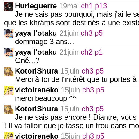
Hurleguerre
19mai
ch1 p13
Je ne sais pas pourquoi, mais j'ai le 
que les khrâms sont destinés à une exis
yaya l'otaku
21juin
ch3 p5
dommage 3 ans...
yaya l'otaku
21juin
ch2 p1
Gné...?
KotoriShura
15juin
ch3 p5
Merci à toi de l'intérêt que tu portes
victoireneko
15juin
ch3 p5
merci beaucoup ^^
KotoriShura
15juin
ch3 p5
Je ne sais pas encore ! Diantre, vous
! Il va falloir que je fasse un trou dans 
victoireneko
15juin
ch3 p5