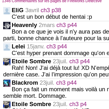
1346 Commentaires sur les pages de Fireworks Detective
EliG
3avril
ch3 p38
C'est un bon début de hentai :p
Heavenly
2mars
ch3 p44
Bon a ce que je vois il n'y aura pas d
parti, bonne chance à l'auteure pour la su
Lelei
15janv.
ch3 p44
C'est hyper prenant dommage qu'on es
Etoile Sombre
23juil.
ch3 p44
Rah! Non! J'ai déjà tout lu! XD N'empê
dernière case. J'ai l'impression qu'on peu
Blackrom
23juil.
ch3 p44
Bon ça fait un moment mais voilà un n
semble mort. Dommage.
Etoile Sombre
23juil.
ch3 p4