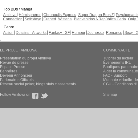
Top BDs / Manga
Amilova
Hémisphères
Chronoctis Express
Super Dragon Bros Z
Psychomant
Connection
Sethxfaye
Graped
Wisteria
Bienvenidos A República Gada
Only 
Genre
Action
Dessins - Artworks
Fantasy - SF
Humour
Jeunesse
Romance
Sexy - 
LE PROJET AMILOVA
COMMUNAUTÉ
Présentation du projet Amilova
Tutoriel du lecteur
Revue de presse
Évènements IRL
Espace Presse
Boutiques partenair
Bannières
Aider la communauté 
Devenir Annonceur
FAQ - Support
Partenaires Officiels
Monnaie virtuelle : l
Réseau social poker, blogs stats classements
CGU - Conditions d'ut
Follow Amilova on
Sitemap