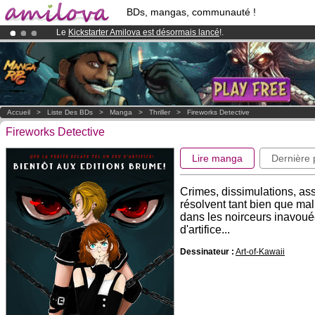
BDs, mangas, communauté !
Le
Kickstarter Amilova est désormais lancé
!.
Abonnement premium: à partir de
3.95 euros
par mois !
Clique ici p
Déjà 134393
membres
et 1208
BDs & Mangas
!
Accueil
>
Liste Des BDs
>
Manga
>
Thriller
>
Fireworks Detective
Fireworks Detective
Lire manga
Dernière
Crimes, dissimulations, assa
résolvent tant bien que ma
dans les noirceurs inavouée
d'artifice...
Dessinateur :
Art-of-Kawaii