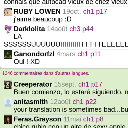
connais que autocad vieux de chez vieux 
RUBY LOWEN
19oct.
ch1 p17
j'aime beaucoup :D
Darklolita
14août
ch3 p44
LA
SSSSSSUUUUUUIIIIIIIIIITTTTTEEEEEEEEEEEEEEE
Ganondorfzl
4mars
ch1 p11
Oui ! XD
1346 commentaires dans d'autres langues.
Creeperator
15sept.
ch1 p17
Buen comienzo, lo estaré siguiendo, 
anitasmith
12août
ch1 p22
your translation is sometimes bad...bu
Feras.Grayson
11mai
ch1 p8
chico rubio con un aire de sexy apple