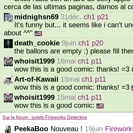
cerca de las ultimas paginas, darnos al 
midnighsn69
31déc.
ch1 p21
It's funny but... it seems like i can't 
about ^^"
death_cookie
9juin
ch1 p20
the ballons are empty :) please fill t
whoisit1999
16mai
ch1 p11
wow this is a good comic: thanks! =3
Art-of-Kawaii
15mai
ch1 p11
wow this is a good comic: thanks! =3
whoisit1999
15mai
ch1 p11
wow this is a good comic:
Sur le forum : sujets Fireworks Detective
PeekaBoo
Nouveau !
19juin
Firework